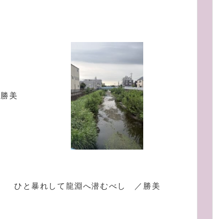
／勝美
ひと暴れして龍淵へ潜むべし ／勝美