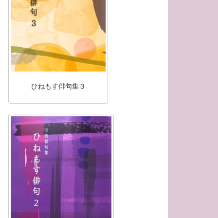
ひねもす俳句集３