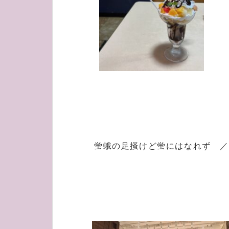
蛍蛾の足掻けど蛍にはなれず ／