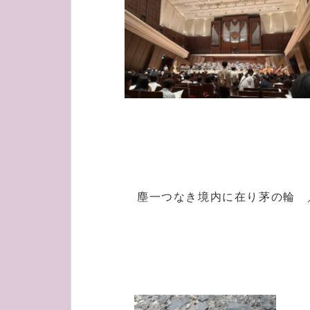
塵一つなき境内に在り茅の輪 