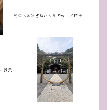
開演へ耳研ぎゐたり夏の夜 ／勝美
／勝美