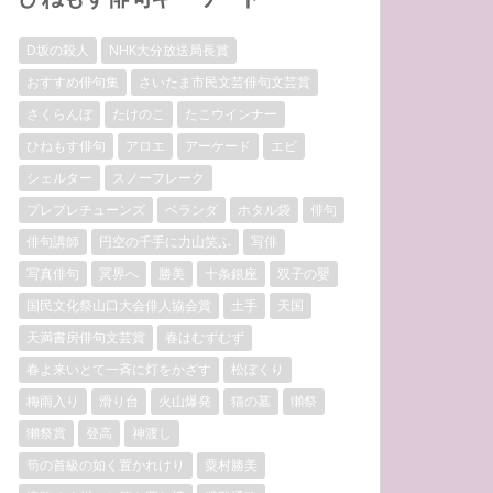
D坂の殺人
NHK大分放送局長賞
おすすめ俳句集
さいたま市民文芸俳句文芸賞
さくらんぼ
たけのこ
たこウインナー
ひねもす俳句
アロエ
アーケード
エビ
シェルター
スノーフレーク
プレプレチューンズ
ベランダ
ホタル袋
俳句
俳句講師
円空の千手に力山笑ふ
写俳
写真俳句
冥界へ
勝美
十条銀座
双子の嬰
国民文化祭山口大会俳人協会賞
土手
天国
天満書房俳句文芸賞
春はむずむず
春よ来いとて一斉に灯をかざす
松ぼくり
梅雨入り
滑り台
火山爆発
猫の墓
獺祭
獺祭賞
登高
神渡し
筍の首級の如く置かれけり
粟村勝美