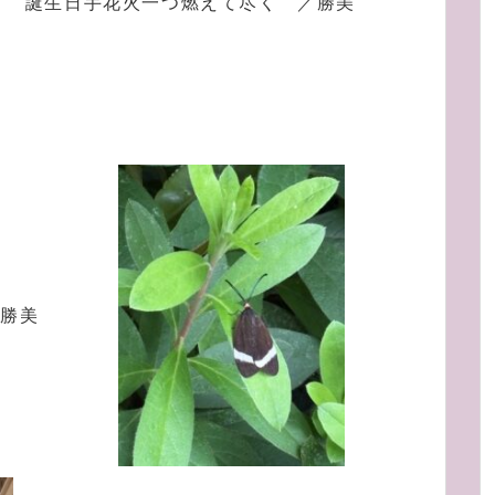
誕生日手花火一つ燃えて尽く ／勝美
勝美