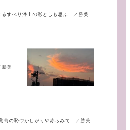
さるすべり浄土の彩としも思ふ ／勝美
／勝美
葡萄の恥づかしがりや赤らみて ／勝美