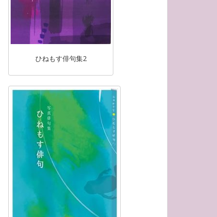
ひねもす俳句集2