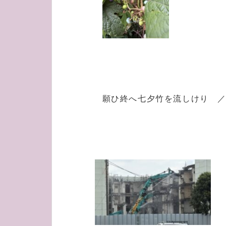
願ひ終へ七夕竹を流しけり 