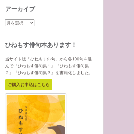
アーカイブ
ア
ー
カ
イ
ひねもす俳句本あります！
ブ
当サイト版「ひねもす俳句」から各100句を選
んで『ひねもす俳句集１』『ひねもす俳句集
２』『ひねもす俳句集３』を書籍化しました。
ご購入お申込はこちら