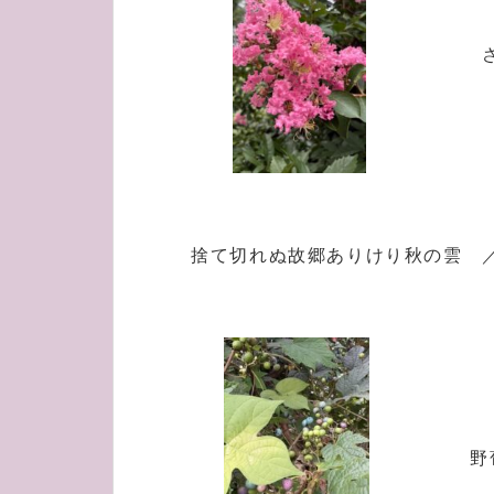
捨て切れぬ故郷ありけり秋の雲 
野