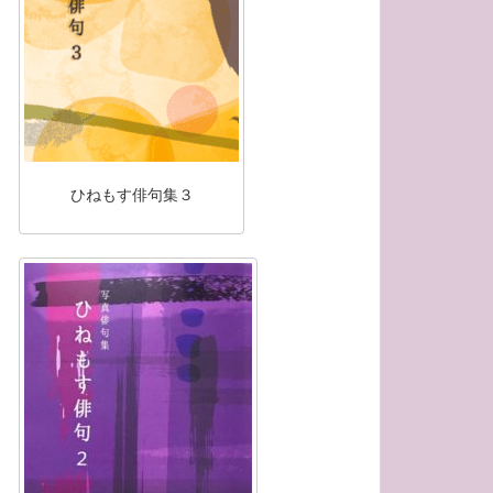
ひねもす俳句集３