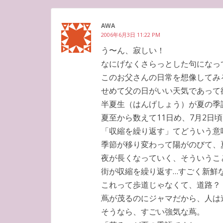
AWA
2006年6月3日 11:22 PM
う〜ん、寂しい！
なにげなくさらっとした句になっ
このお父さんの日常を想像してみ
せめて父の日がいい天気であって
半夏生（はんげしょう）が夏の季
夏至から数えて11日め、7月2日
「収縮を繰り返す」てどういう意
季節が移り変わって陽がのびて、
夜が長くなっていく、そういうこ
街が収縮を繰り返す…すごく新鮮
これって歩道じゃなくて、道路？
蔦が茂るのにジャマだから、人は
そうなら、すごい強気な蔦。