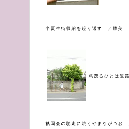
半夏生街収縮を繰り返す ／勝美
蔦茂るひとは道
祇園会の馳走に焼くやまながつお 