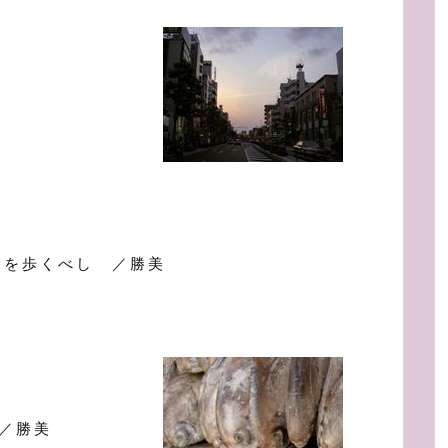
路を歩くべし ／勝美
／勝美