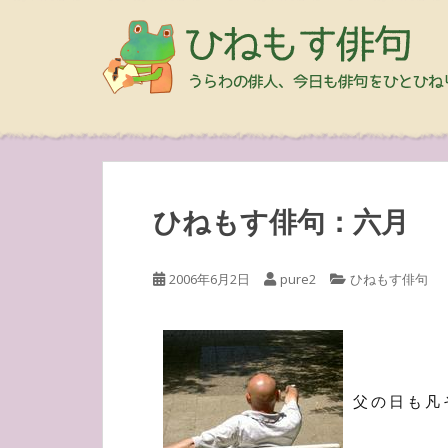
ひねもす俳句：六月
2006年6月2日
pure2
ひねもす俳句
父の日も凡