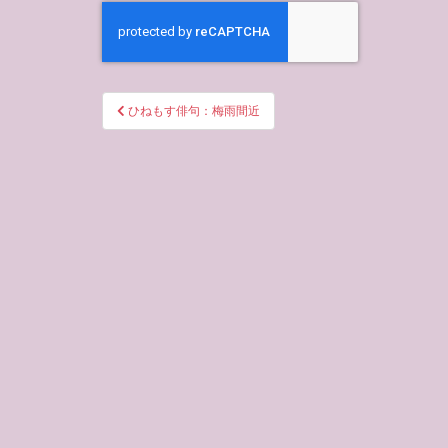
投
ひねもす俳句：梅雨間近
稿
ナ
ビ
ゲ
ー
シ
ョ
ン