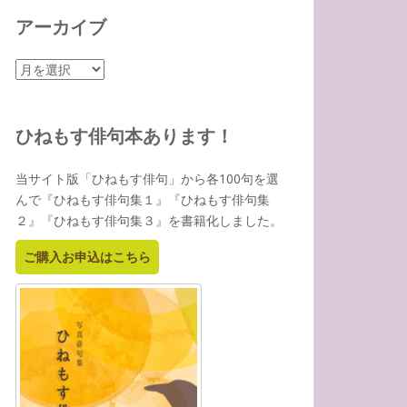
アーカイブ
ア
ー
カ
イ
ひねもす俳句本あります！
ブ
当サイト版「ひねもす俳句」から各100句を選
んで『ひねもす俳句集１』『ひねもす俳句集
２』『ひねもす俳句集３』を書籍化しました。
ご購入お申込はこちら