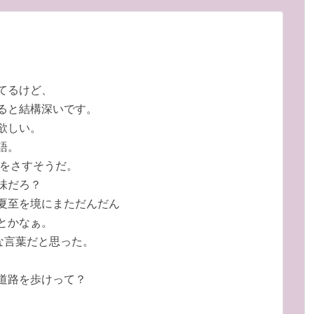
てるけど、
ると結構深いです。
欲しい。
語。
頃をさすそうだ。
味だろ？
夏至を境にまただんだん
とかなぁ。
な言葉だと思った。
道路を歩けって？