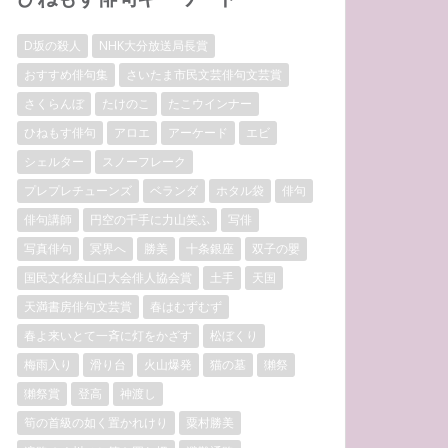
D坂の殺人
NHK大分放送局長賞
おすすめ俳句集
さいたま市民文芸俳句文芸賞
さくらんぼ
たけのこ
たこウインナー
ひねもす俳句
アロエ
アーケード
エビ
シェルター
スノーフレーク
プレプレチューンズ
ベランダ
ホタル袋
俳句
俳句講師
円空の千手に力山笑ふ
写俳
写真俳句
冥界へ
勝美
十条銀座
双子の嬰
国民文化祭山口大会俳人協会賞
土手
天国
天満書房俳句文芸賞
春はむずむず
春よ来いとて一斉に灯をかざす
松ぼくり
梅雨入り
滑り台
火山爆発
猫の墓
獺祭
獺祭賞
登高
神渡し
筍の首級の如く置かれけり
粟村勝美