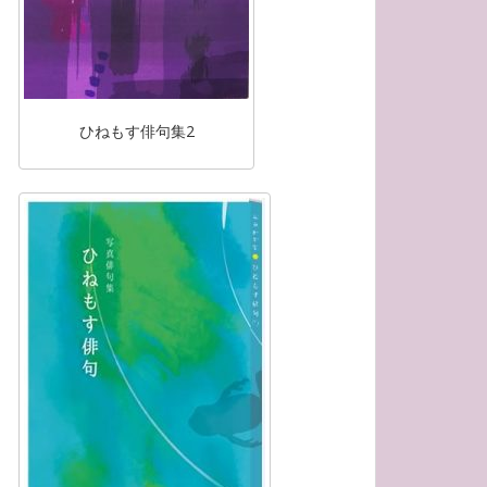
ひねもす俳句集2