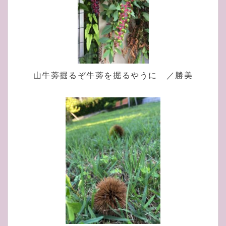
山牛蒡掘るぞ牛蒡を掘るやうに ／勝美