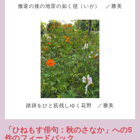
撤退の後の地雷の如く毬（いが） ／勝美
踏跡をひと筋残しゆく花野 ／勝美
「ひねもす俳句：秋のさなか」への5
件のフィードバック