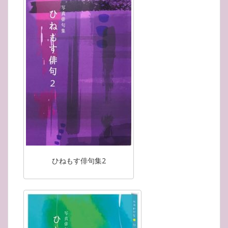
ひねもす俳句集2