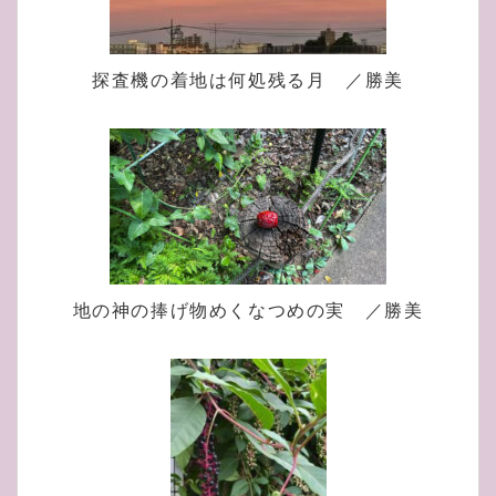
探査機の着地は何処残る月 ／勝美
地の神の捧げ物めくなつめの実 ／勝美