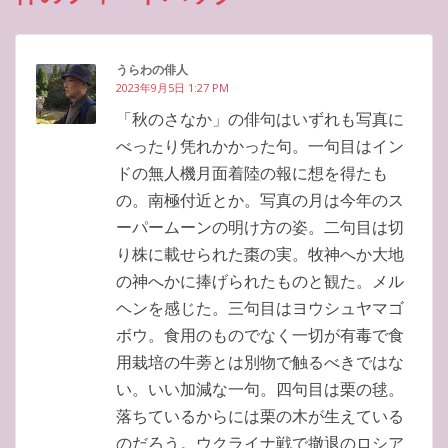
うらわの俳人
2023年9月5日 1:27 PM
「秋のさなか」の俳句はいずれも写真に
べったり凭れかかった句。一句目はイン
ドの無人機月面着陸の報に想を得たも
の。南極付近とか。写真の月は今年のス
ーパームーンの明け方の姿。二句目は切
り株に載せられた棗の実。牧神へか大地
の神へかに捧げられたものと観た。メル
ヘンを感じた。三句目はヨウシュヤマゴ
ボウ。食用のものでなく一切が有毒で食
用栽培の牛蒡とは別物で触るべきではな
い。いい加減な一句。四句目は栗の毬。
落ちているからには栗の木が生えている
のだろう。ウクライナ戦で撤退のロシア