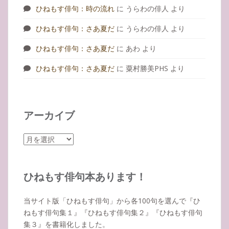
ひねもす俳句：時の流れ
に
うらわの俳人
より
ひねもす俳句：さあ夏だ
に
うらわの俳人
より
ひねもす俳句：さあ夏だ
に
あわ
より
ひねもす俳句：さあ夏だ
に
粟村勝美PHS
より
アーカイブ
ア
ー
カ
イ
ひねもす俳句本あります！
ブ
当サイト版「ひねもす俳句」から各100句を選んで『ひ
ねもす俳句集１』『ひねもす俳句集２』『ひねもす俳句
集３』を書籍化しました。