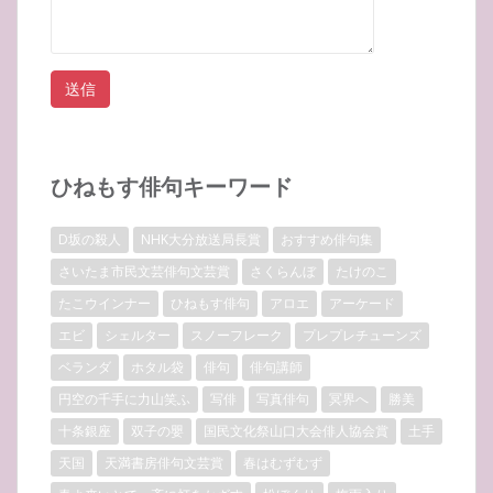
ひねもす俳句キーワード
D坂の殺人
NHK大分放送局長賞
おすすめ俳句集
さいたま市民文芸俳句文芸賞
さくらんぼ
たけのこ
たこウインナー
ひねもす俳句
アロエ
アーケード
エビ
シェルター
スノーフレーク
プレプレチューンズ
ベランダ
ホタル袋
俳句
俳句講師
円空の千手に力山笑ふ
写俳
写真俳句
冥界へ
勝美
十条銀座
双子の嬰
国民文化祭山口大会俳人協会賞
土手
天国
天満書房俳句文芸賞
春はむずむず