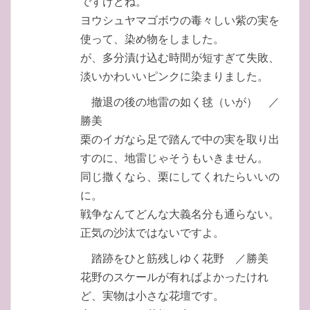
ですけどね。
ヨウシュヤマゴボウの毒々しい紫の実を
使って、染め物をしました。
が、多分漬け込む時間が短すぎて失敗、
淡いかわいいピンクに染まりました。
撤退の後の地雷の如く毬（いが） ／
勝美
栗のイガなら足で踏んで中の実を取り出
すのに、地雷じゃそうもいきません。
同じ撒くなら、栗にしてくれたらいいの
に。
戦争なんてどんな大義名分も通らない。
正気の沙汰ではないですよ。
踏跡をひと筋残しゆく花野 ／勝美
花野のスケールが有ればよかったけれ
ど、実物は小さな花壇です。