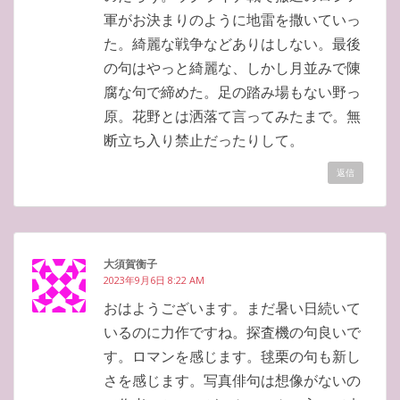
軍がお決まりのように地雷を撒いていっ
た。綺麗な戦争などありはしない。最後
の句はやっと綺麗な、しかし月並みで陳
腐な句で締めた。足の踏み場もない野っ
原。花野とは洒落て言ってみたまで。無
断立ち入り禁止だったりして。
返信
大須賀衡子
2023年9月6日 8:22 AM
おはようございます。まだ暑い日続いて
いるのに力作ですね。探査機の句良いで
す。ロマンを感じます。毬栗の句も新し
さを感じます。写真俳句は想像がないの