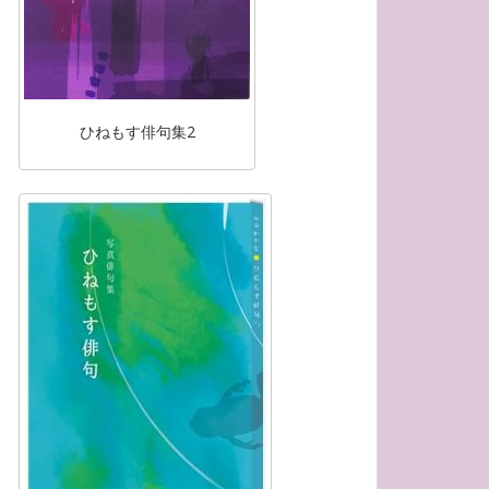
ひねもす俳句集2