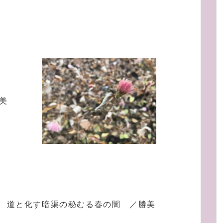
美
道と化す暗渠の秘むる春の闇 ／勝美