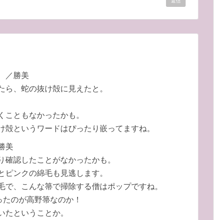
返信
 ／勝美
たら、蛇の抜け殻に見えたと。
くこともなかったかも。
け殻というワードはぴったり嵌ってますね。
勝美
り確認したことがなかったかも。
とピンクの綿毛も見逃します。
毛で、こんな箒で掃除する僧はポップですね。
ったのが高野箒なのか！
いたということか。