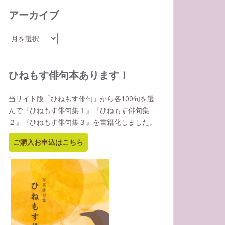
アーカイブ
ア
ー
カ
イ
ひねもす俳句本あります！
ブ
当サイト版「ひねもす俳句」から各100句を選
んで『ひねもす俳句集１』『ひねもす俳句集
２』『ひねもす俳句集３』を書籍化しました。
ご購入お申込はこちら