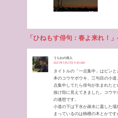
「ひねもす俳句：春よ来れ！」
うらわの俳人
2021年1月27日 9:45 AM
タイトルの「一点集中」はピンと
本のコウヤボウキ、三句目の小道
点集中してたら俳句が生まれたと
抜け殻に見えてきました。コウヤ
の連想です。
小道の下は下水か疎水に蓋した場
まっているのは栴檀の木とかです