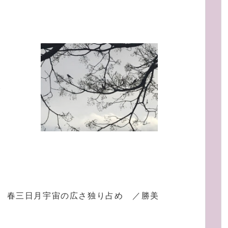
美
春三日月宇宙の広さ独り占め ／勝美