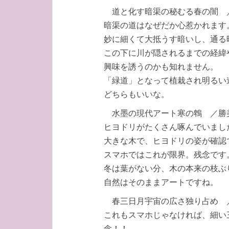
道と化す暗渠の秘むる春の闇 
暗渠の道はなぜだか心惹かれます
妙に細くて大抵うす暗いし、通る
この下に川が隠されるまでの経緯
興味を誘うのかも知れません。
「緑道」となって植栽され明るい
どちらもいいな。
水墨の現代アート寒の鵯 ／勝
ヒヨドリがたくさん啄んでいまし
大きな木で、ヒヨドリの姿が確認
スマホではこれが限界。残念です
冬は葉がない分、木の本来の枝ぶ
自然はそのままアートですね。
春三日月宇宙の広さ独り占め 
これもスマホじゃなければ、細い
念！！