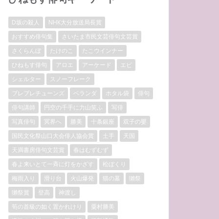
D坂の殺人
NHK大分放送局長賞
おすすめ俳句集
さいたま市民文芸俳句文芸賞
さくらんぼ
たけのこ
たこウインナー
ひねもす俳句
アロエ
アーケード
エビ
シェルター
スノーフレーク
プレプレチューンズ
ベランダ
ホタル袋
俳句
俳句講師
円空の千手に力山笑ふ
写俳
写真俳句
冥界へ
勝美
十条銀座
双子の嬰
国民文化祭山口大会俳人協会賞
土手
天国
天満書房俳句文芸賞
春はむずむず
春よ来いとて一斉に灯をかざす
松ぼくり
梅雨入り
滑り台
火山爆発
猫の墓
獺祭
獺祭賞
登高
神渡し
筍の首級の如く置かれけり
粟村勝美