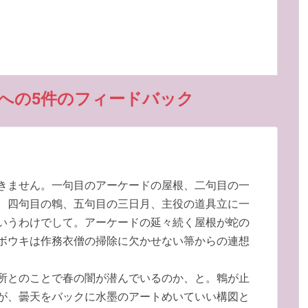
への5件のフィードバック
きません。一句目のアーケードの屋根、二句目の一
、四句目の鵯、五句目の三日月、主役の道具立に一
いうわけでして。アーケードの延々続く屋根が蛇の
ボウキは作務衣僧の掃除に欠かせない箒からの連想
所とのことで春の闇が潜んでいるのか、と。鵯が止
が、曇天をバックに水墨のアートめいていい構図と