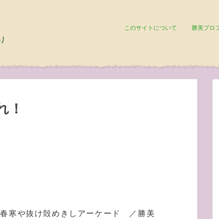
このサイトについて
勝美プロ
れ！
春寒や抜け殻めきしアーケード ／勝美