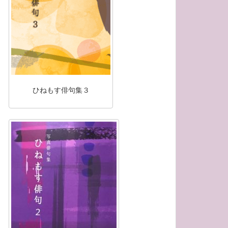
ひねもす俳句集３