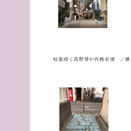
枯葉掃く高野箒や作務衣僧 ／勝