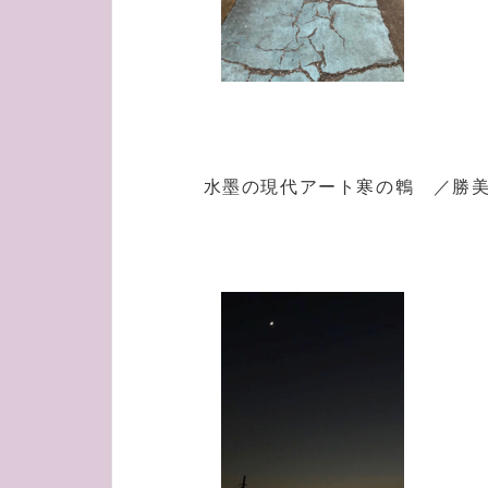
水墨の現代アート寒の鵯 ／勝