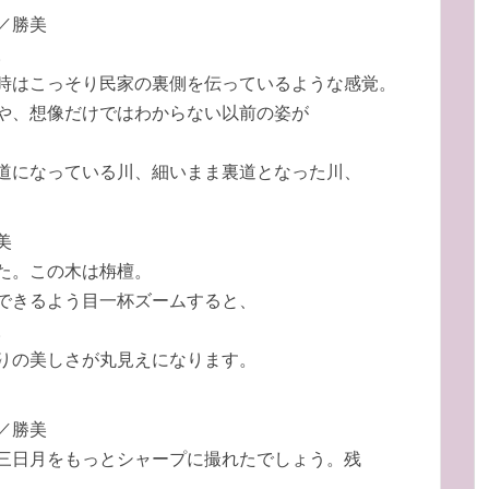
／勝美
。
時はこっそり民家の裏側を伝っているような感覚。
や、想像だけではわからない以前の姿が
道になっている川、細いまま裏道となった川、
美
た。この木は栴檀。
できるよう目一杯ズームすると、
。
りの美しさが丸見えになります。
／勝美
三日月をもっとシャープに撮れたでしょう。残