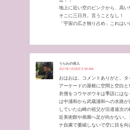
地上に近い空のピンクから、高い
そこに三日月。言うことなし！
「宇宙の広さ独り占め」これはい
うらわの俳人
2021年1月28日 9:54 AM
おはおは。コメントありがと。タ
アーケードの屋根に空間と空白と
衣僧をコウヤボウキは季語にはな
は中浦和から武蔵浦和への水路が
していた山崎の祖父が沿道途次の
近美術館や画廊へ足が向かない。
ナ自粛で萎縮しないで空に目を向