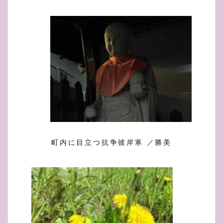
町内に目立つ抗争彼岸寒 ／勝美