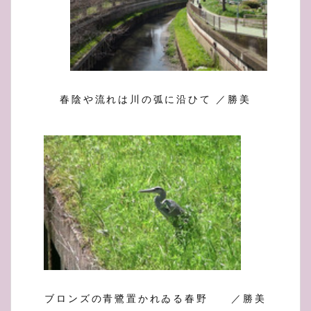
春陰や流れは川の弧に沿ひて ／勝美
ブロンズの青鷺置かれゐる春野 ／勝美