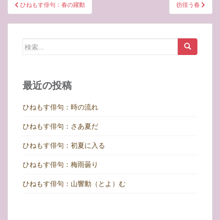
投
ひねもす俳句：春の躍動
彷徨う春
稿
ナ
ビ
検
ゲ
索:
ー
シ
最近の投稿
ョ
ン
ひねもす俳句：時の流れ
ひねもす俳句：さあ夏だ
ひねもす俳句：初夏に入る
ひねもす俳句：梅雨曇り
ひねもす俳句：山響動（とよ）む