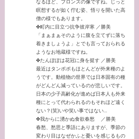
なるほど、ブロンズの像ですね。じっと
瞑想するが如く佇む姿、悟りを開いた高
僧の様でもあります。
✤町内に目立つ抗争彼岸寒 ／勝美
「まぁまぁそのように腹を立てずに落ち
着きましょうよ」とでも言っておられる
ようなお地蔵様ですね。
✤たんぽぽは花冠に身を挺す ／勝美
最近はタンポポもほとんどが外来種のよ
うです。動植物の世界では日本固有の種
がどんどん減っているのが悲しいです。
日本の少子高齢化が進めば日本人も外来
種にとって代わられるのもそれほど遠く
ない？(笑)いや笑い事ではない…
✤我からに湧かぬ食欲春愁 ／勝美
春愁、愁思と季語にありますが、季節の
変わり目はなぜかふと憂いを感じるもの