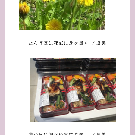
たんぽぽは花冠に身を挺す ／勝美
我からに湧かぬ食欲春愁 ／勝美