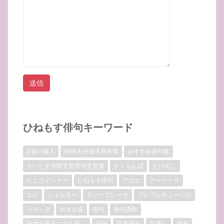
ひねもす俳句キーワード
D坂の殺人
NHK大分放送局長賞
おすすめ俳句集
さいたま市民文芸俳句文芸賞
さくらんぼ
たけのこ
たこウインナー
ひねもす俳句
アロエ
アーケード
エビ
シェルター
スノーフレーク
プレプレチューンズ
ベランダ
ホタル袋
俳句
俳句講師
円空の千手に力山笑ふ
写俳
写真俳句
冥界へ
勝美