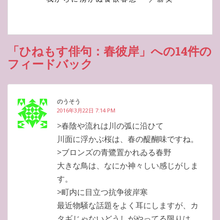
「ひねもす俳句：春彼岸」への14件の
フィードバック
のうそう
2016年3月22日 7:14 PM
>春陰や流れは川の弧に沿ひて
川面に浮かぶ桜は、春の醍醐味ですね。
>ブロンズの青鷺置かれゐる春野
大きな鳥は、なにか神々しい感じがしま
す。
>町内に目立つ抗争彼岸寒
最近物騒な話題をよく耳にしますが、カ
タギじゃないどうしがやってる限りは、