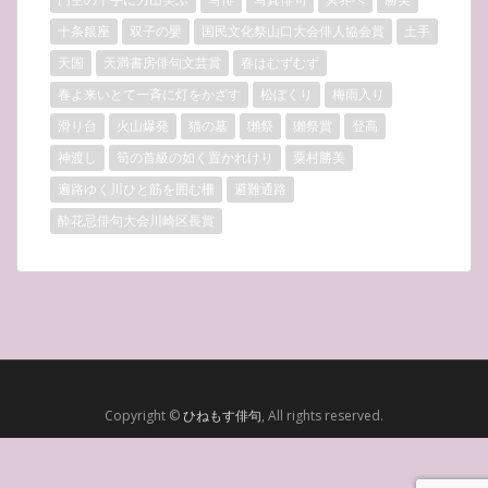
十条銀座
双子の嬰
国民文化祭山口大会俳人協会賞
土手
天国
天満書房俳句文芸賞
春はむずむず
春よ来いとて一斉に灯をかざす
松ぼくり
梅雨入り
滑り台
火山爆発
猫の墓
獺祭
獺祭賞
登高
神渡し
筍の首級の如く置かれけり
粟村勝美
遍路ゆく川ひと筋を囲む柵
避難通路
酔花忌俳句大会川崎区長賞
Copyright ©
ひねもす俳句
, All rights reserved.