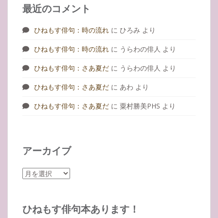
最近のコメント
ひねもす俳句：時の流れ
に
ひろみ
より
ひねもす俳句：時の流れ
に
うらわの俳人
より
ひねもす俳句：さあ夏だ
に
うらわの俳人
より
ひねもす俳句：さあ夏だ
に
あわ
より
ひねもす俳句：さあ夏だ
に
粟村勝美PHS
より
アーカイブ
ア
ー
カ
イ
ひねもす俳句本あります！
ブ