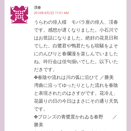
渓春
2016年4月2日 11:01 AM
うらわの俳人様 モバラ座の俳人、渓春
です。感想が遅くなりました。小石川で
はお世話になりました。絶好の花見日和
でした。白鷺君や鴨君たちも喧騒をよそ
にのんびりと春爛漫を楽しんでいました
ね。吟行会は佳句揃いでした。以下いた
だきです。
✤春陰や流れは川の弧に沿ひて ／勝美
湾曲に沿ってゆったりとした流れを春陰
と表現されたのはさすがです。花冷え、
花曇りの日の今日はまさにその通り天気
です。
✤ブロンズの青鷺置かれゐる春野 ／
勝美