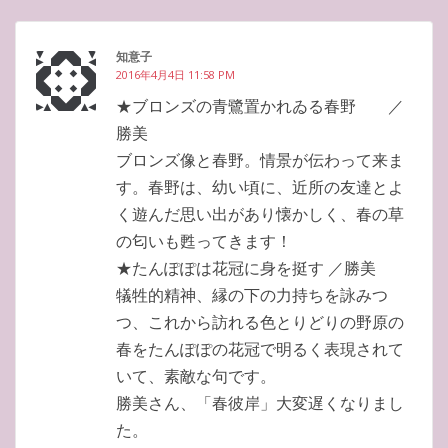
知意子
2016年4月4日 11:58 PM
★ブロンズの青鷺置かれゐる春野 ／
勝美
ブロンズ像と春野。情景が伝わって来ま
す。春野は、幼い頃に、近所の友達とよ
く遊んだ思い出があり懐かしく、春の草
の匂いも甦ってきます！
★たんぽぽは花冠に身を挺す ／勝美
犠牲的精神、縁の下の力持ちを詠みつ
つ、これから訪れる色とりどりの野原の
春をたんぽぽの花冠で明るく表現されて
いて、素敵な句です。
勝美さん、「春彼岸」大変遅くなりまし
た。