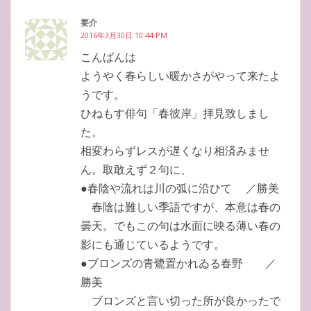
要介
2016年3月30日 10:44 PM
こんばんは
ようやく春らしい暖かさがやって来たよ
うです。
ひねもす俳句「春彼岸」拝見致しまし
た。
相変わらずレスが遅くなり相済みませ
ん。取敢えず２句に、
●春陰や流れは川の弧に沿ひて ／勝美
春陰は難しい季語ですが、本意は春の
曇天。でもこの句は水面に映る薄い春の
影にも通じているようです。
●ブロンズの青鷺置かれゐる春野 ／
勝美
ブロンズと言い切った所が良かったで