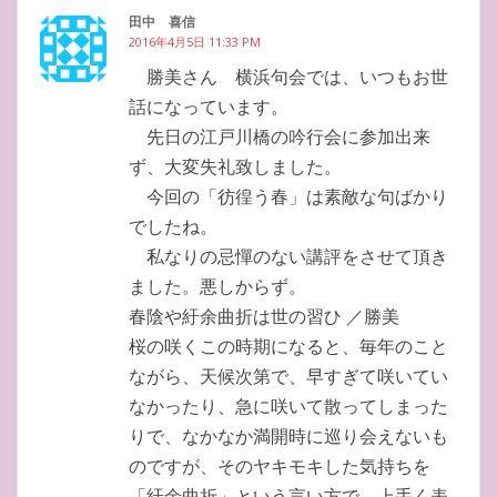
田中 喜信
2016年4月5日 11:33 PM
勝美さん 横浜句会では、いつもお世
話になっています。
先日の江戸川橋の吟行会に参加出来
ず、大変失礼致しました。
今回の「彷徨う春」は素敵な句ばかり
でしたね。
私なりの忌憚のない講評をさせて頂き
ました。悪しからず。
春陰や紆余曲折は世の習ひ ／勝美
桜の咲くこの時期になると、毎年のこと
ながら、天候次第で、早すぎて咲いてい
なかったり、急に咲いて散ってしまった
りで、なかなか満開時に巡り会えないも
のですが、そのヤキモキした気持ちを
「紆余曲折」という言い方で、上手く表