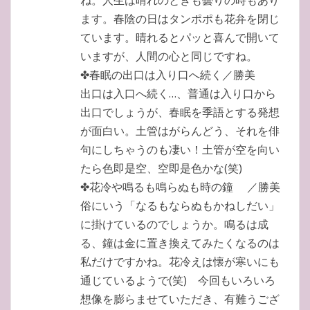
ます。春陰の日はタンポポも花弁を閉じ
ています。晴れるとパッと喜んで開いて
いますが、人間の心と同じですね。
✤春眠の出口は入り口へ続く／勝美
出口は入口へ続く…、普通は入り口から
出口でしょうが、春眠を季語とする発想
が面白い。土管はがらんどう、それを俳
句にしちゃうのも凄い！土管が空を向い
たら色即是空、空即是色かな(笑)
✤花冷や鳴るも鳴らぬも時の鐘 ／勝美
俗にいう「なるもならぬもかねしだい」
に掛けているのでしょうか。鳴るは成
る、鐘は金に置き換えてみたくなるのは
私だけですかね。花冷えは懐が寒いにも
通じているようで(笑) 今回もいろいろ
想像を膨らませていただき、有難うござ