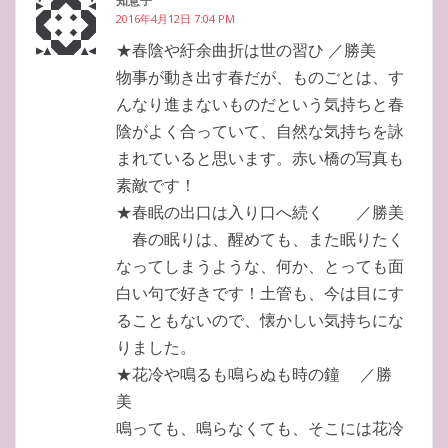
知意子
2016年4月12日 7:04 PM
★春陰や紆余曲折は世の習ひ ／勝美
物事が動き出す春だが、ものごとは、す
んなり進まないものだという気持ちと春
陰がよく合っていて、自然な気持ちを詠
まれていると思います。赤い橋の写真も
素敵です！
★春眠の出口は入り口へ続く ／勝美
春の眠りは、醒めても、また眠りたく
なってしまうような、何か、とっても面
白い句で好きです！土管も、今は目にす
ることもないので、懐かしい気持ちにな
りました。
★花冷や鳴るも鳴らぬも時の鐘 ／勝
美
鳴っても、鳴らなくても、そこには花冷