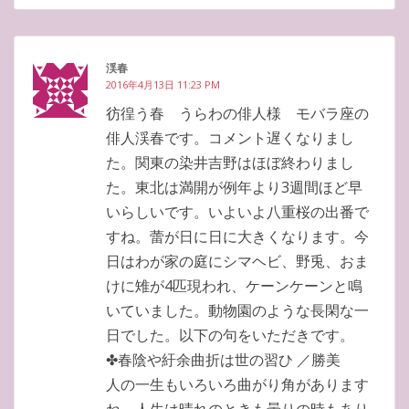
渓春
2016年4月13日 11:23 PM
彷徨う春 うらわの俳人様 モバラ座の
俳人渓春です。コメント遅くなりまし
た。関東の染井吉野はほぼ終わりまし
た。東北は満開が例年より3週間ほど早
いらしいです。いよいよ八重桜の出番で
すね。蕾が日に日に大きくなります。今
日はわが家の庭にシマヘビ、野兎、おま
けに雉が4匹現われ、ケーンケーンと鳴
いていました。動物園のような長閑な一
日でした。以下の句をいただきです。
✤春陰や紆余曲折は世の習ひ ／勝美
人の一生もいろいろ曲がり角があります
ね。人生は晴れのときも曇りの時もあり