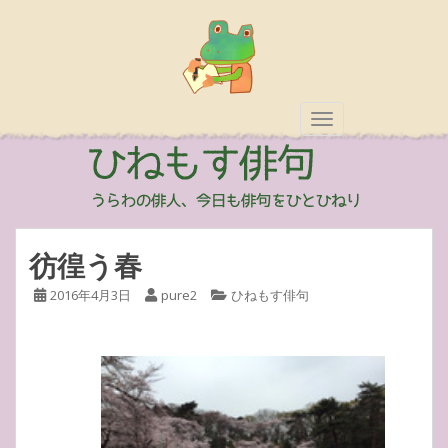
TOGGLE NAVIGAT
彷徨う春
2016年4月3日
pure2
ひねもす俳句