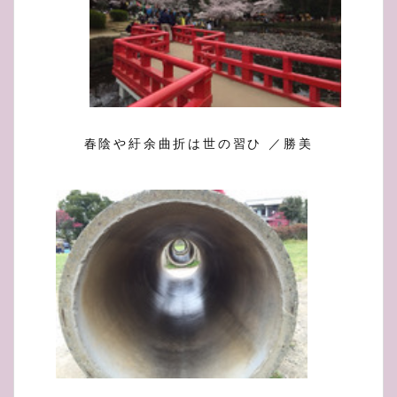
春陰や紆余曲折は世の習ひ ／勝美