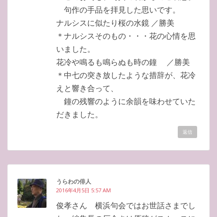
句作の手品を拝見した思いです。
ナルシスに似たり桜の水鏡 ／勝美
＊ナルシスそのもの・・・花の心情を思
いました。
花冷や鳴るも鳴らぬも時の鐘 ／勝美
＊中七の突き放したような措辞が、花冷
えと響き合って、
鐘の残響のように余韻を味わせていた
だきました。
返信
うらわの俳人
2016年4月5日 5:57 AM
俊孝さん 横浜句会ではお世話さまでし