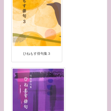
ひねもす俳句集３