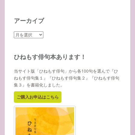
アーカイブ
ア
ー
カ
イ
ひねもす俳句本あります！
ブ
当サイト版「ひねもす俳句」から各100句を選んで『ひ
ねもす俳句集１』『ひねもす俳句集２』『ひねもす俳句
集３』を書籍化しました。
ご購入お申込はこちら