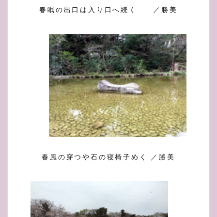
春眠の出口は入り口へ続く ／勝美
春風の穿つや石の寝椅子めく ／勝美