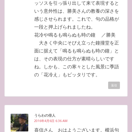
ッソスを引っ張り出して来て表現すると
いう意外性は、勝美さんの教養の深さを
感じさせられます。これで、句の品格が
一段と押上げられましたね。
花冷や鳴るも鳴らぬも時の鐘 ／勝美
大きく中央にそびえ立った鐘撞堂を正
面に据えて「鳴るも鳴らぬも時の鐘」と
は、その表現の仕方が素晴らしいです
ね。しかも、この寒々とした風景に季語
の「花冷え」もピッタリです。
返信
うらわの俳人
2016年4月6日 6:36 AM
喜信さん おはようございます。横浜句