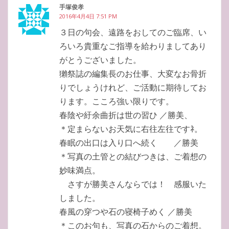
手塚俊孝
2016年4月4日 7:51 PM
３日の句会、遠路をおしてのご臨席、い
ろいろ貴重なご指導を給わりましてあり
がとうございました。
獺祭誌の編集長のお仕事、大変なお骨折
りでしょうけれど、ご活動に期待してお
ります。こころ強い限りです。
春陰や紆余曲折は世の習ひ ／勝美、
＊定まらないお天気に右往左往ですﾈ。
春眠の出口は入り口へ続く ／勝美
＊写真の土管との結びつきは、ご着想の
妙味満点。
さすが勝美さんならでは！ 感服いた
しました。
春風の穿つや石の寝椅子めく ／勝美
＊このお句も、写真の石からのご着想。