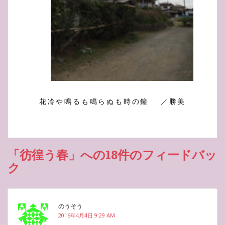
花冷や鳴るも鳴らぬも時の鐘 ／勝美
「彷徨う春」への18件のフィードバッ
ク
のうそう
2016年4月4日 9:29 AM