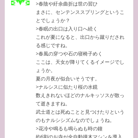
>春陰や紆余曲折は世の習ひ
まさに、センテンススプリングというこ
とでしょうか？
>春眠の出口は入り口へ続く
これが夏になると、出口から蹴りだされ
る感じですね。
>春風の穿つや石の寝椅子めく
ここは、天女が降りてくるイメージでし
ょうか。
夏の月夜が似合いそうです。
>ナルシスに似たり桜の水鏡
数えきれないほどのナルキッソスが散っ
て逝きますね。
武士道とは死ぬことと見つけたりという
のもナルシシズムなのでしょうね。
>花冷や鳴るも鳴らぬも時の鐘
約6割のお寺が全自動撞木マシンを導入