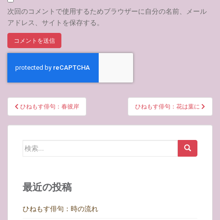
次回のコメントで使用するためブラウザーに自分の名前、メール
アドレス、サイトを保存する。
投
ひねもす俳句：春彼岸
ひねもす俳句：花は葉に
稿
ナ
ビ
検
ゲ
索:
ー
シ
最近の投稿
ョ
ン
ひねもす俳句：時の流れ