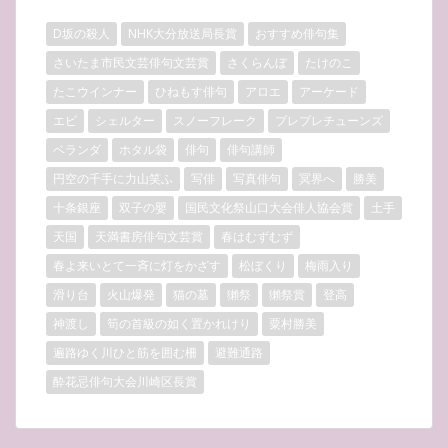
D坂の殺人
NHK大分放送局長賞
おすすめ俳句集
さいたま市民文芸俳句文芸賞
さくらんぼ
たけのこ
たこウインナー
ひねもす俳句
アロエ
アーケード
エビ
シェルター
スノーフレーク
プレプレチューンズ
ベランダ
ホタル袋
俳句
俳句講師
円空の千手に力山笑ふ
写俳
写真俳句
冥界へ
勝美
十条銀座
双子の嬰
国民文化祭山口大会俳人協会賞
土手
天国
天満書房俳句文芸賞
春はむずむず
春よ来いとて一斉に灯をかざす
松ぼくり
梅雨入り
滑り台
火山爆発
猫の墓
獺祭
獺祭賞
登高
神渡し
筍の首級の如く置かれけり
粟村勝美
遍路ゆく川ひと筋を囲む柵
避難通路
酔花忌俳句大会川崎区長賞