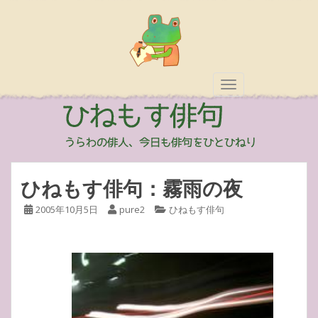
TOGGLE NAVIGAT
ひねもす俳句：霧雨の夜
2005年10月5日
pure2
ひねもす俳句