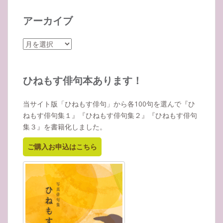
アーカイブ
ア
ー
カ
イ
ひねもす俳句本あります！
ブ
当サイト版「ひねもす俳句」から各100句を選んで『ひ
ねもす俳句集１』『ひねもす俳句集２』『ひねもす俳句
集３』を書籍化しました。
ご購入お申込はこちら