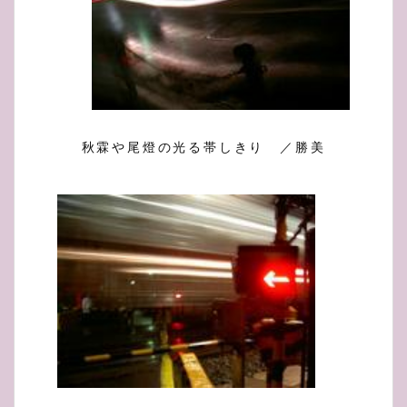
秋霖や尾燈の光る帯しきり ／勝美