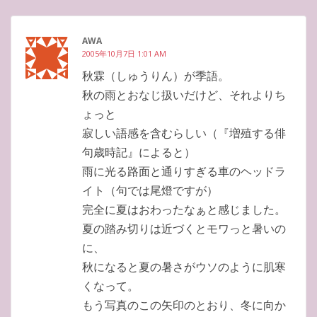
AWA
2005年10月7日 1:01 AM
秋霖（しゅうりん）が季語。
秋の雨とおなじ扱いだけど、それよりち
ょっと
寂しい語感を含むらしい（『増殖する俳
句歳時記』によると）
雨に光る路面と通りすぎる車のヘッドラ
イト（句では尾燈ですが）
完全に夏はおわったなぁと感じました。
夏の踏み切りは近づくとモワっと暑いの
に、
秋になると夏の暑さがウソのように肌寒
くなって。
もう写真のこの矢印のとおり、冬に向か