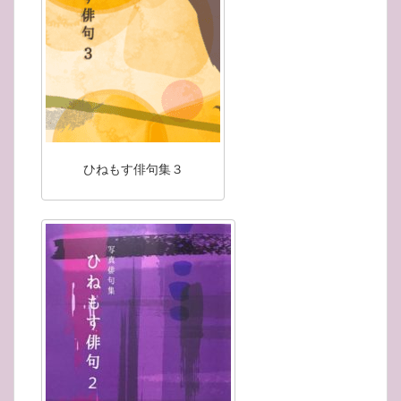
ひねもす俳句集３