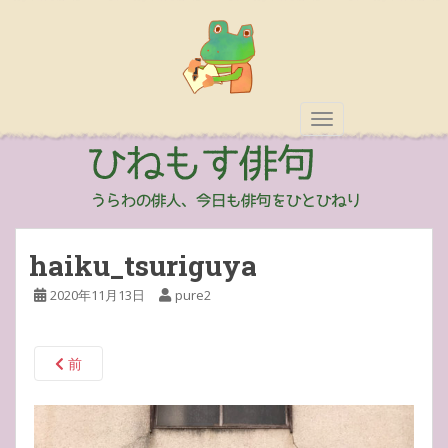
TOGGLE NAVIGAT
haiku_tsuriguya
2020年11月13日
pure2
前