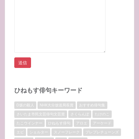
ひねもす俳句キーワード
D坂の殺人
NHK大分放送局長賞
おすすめ俳句集
さいたま市民文芸俳句文芸賞
さくらんぼ
たけのこ
たこウインナー
ひねもす俳句
アロエ
アーケード
エビ
シェルター
スノーフレーク
プレプレチューンズ