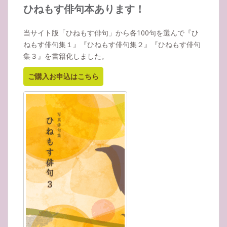
イ
ひねもす俳句本あります！
ブ
当サイト版「ひねもす俳句」から各100句を選んで『ひ
ねもす俳句集１』『ひねもす俳句集２』『ひねもす俳句
集３』を書籍化しました。
ご購入お申込はこちら