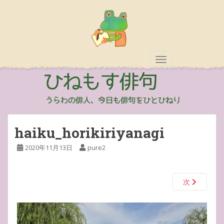
TOGGLE NAVIGAT
haiku_horikiriyanagi
2020年11月13日
pure2
次