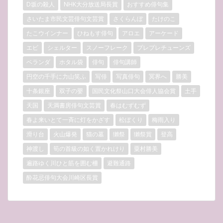
D坂の殺人
NHK大分放送局長賞
おすすめ俳句集
さいたま市民文芸俳句文芸賞
さくらんぼ
たけのこ
たこウインナー
ひねもす俳句
アロエ
アーケード
エビ
シェルター
スノーフレーク
プレプレチューンズ
ベランダ
ホタル袋
俳句
俳句講師
円空の千手に力山笑ふ
写俳
写真俳句
冥界へ
勝美
十条銀座
双子の嬰
国民文化祭山口大会俳人協会賞
土手
天国
天満書房俳句文芸賞
春はむずむず
春よ来いとて一斉に灯をかざす
松ぼくり
梅雨入り
滑り台
火山爆発
猫の墓
獺祭
獺祭賞
登高
神渡し
筍の首級の如く置かれけり
粟村勝美
遍路ゆく川ひと筋を囲む柵
避難通路
酔花忌俳句大会川崎区長賞