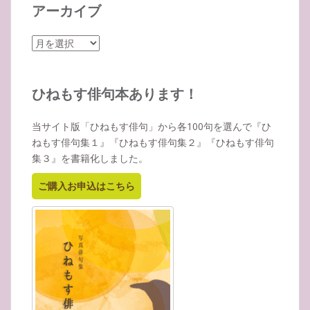
アーカイブ
ア
ー
カ
イ
ひねもす俳句本あります！
ブ
当サイト版「ひねもす俳句」から各100句を選んで『ひ
ねもす俳句集１』『ひねもす俳句集２』『ひねもす俳句
集３』を書籍化しました。
ご購入お申込はこちら