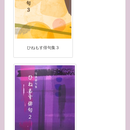
ひねもす俳句集３