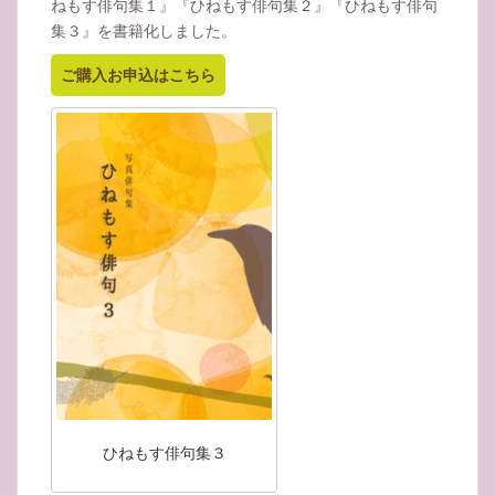
ねもす俳句集１』『ひねもす俳句集２』『ひねもす俳句
集３』を書籍化しました。
ご購入お申込はこちら
ひねもす俳句集３