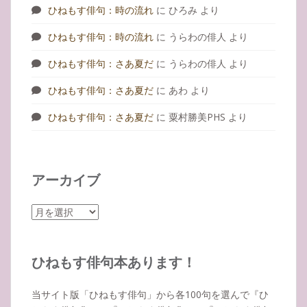
ひねもす俳句：時の流れ
に
ひろみ
より
ひねもす俳句：時の流れ
に
うらわの俳人
より
ひねもす俳句：さあ夏だ
に
うらわの俳人
より
ひねもす俳句：さあ夏だ
に
あわ
より
ひねもす俳句：さあ夏だ
に
粟村勝美PHS
より
アーカイブ
ア
ー
カ
イ
ひねもす俳句本あります！
ブ
当サイト版「ひねもす俳句」から各100句を選んで『ひ