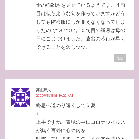
命の強靭さを見せているようです。４句
目は似たような句を作っていますがどう
しても防護服にしか見えなくなってしま
ったのでついつい。５句目の満月は母の
日にこじつけました。遠出の吟行が早く
できることを念じつつ。
返信
髙山邦夫
2020年5月8日 10:22 AM
終息へ道のり遠くして立夏
↓
上手ですね。表現の中にコロナウイルス
が無く言外に心の内を
吐露しています。このような句が詠める