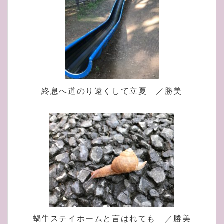
終息へ道のり遠くして立夏 ／勝美
蝸牛ステイホームと言はれても ／勝美