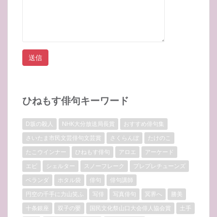
ひねもす俳句キーワード
D坂の殺人
NHK大分放送局長賞
おすすめ俳句集
さいたま市民文芸俳句文芸賞
さくらんぼ
たけのこ
たこウインナー
ひねもす俳句
アロエ
アーケード
エビ
シェルター
スノーフレーク
プレプレチューンズ
ベランダ
ホタル袋
俳句
俳句講師
円空の千手に力山笑ふ
写俳
写真俳句
冥界へ
勝美
十条銀座
双子の嬰
国民文化祭山口大会俳人協会賞
土手