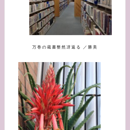
万巻の蔵書整然冴返る ／勝美