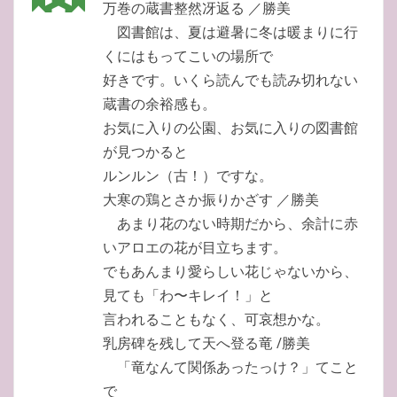
万巻の蔵書整然冴返る ／勝美
図書館は、夏は避暑に冬は暖まりに行
くにはもってこいの場所で
好きです。いくら読んでも読み切れない
蔵書の余裕感も。
お気に入りの公園、お気に入りの図書館
が見つかると
ルンルン（古！）ですな。
大寒の鶏とさか振りかざす ／勝美
あまり花のない時期だから、余計に赤
いアロエの花が目立ちます。
でもあんまり愛らしい花じゃないから、
見ても「わ〜キレイ！」と
言われることもなく、可哀想かな。
乳房碑を残して天へ登る竜 /勝美
「竜なんて関係あったっけ？」てこと
で