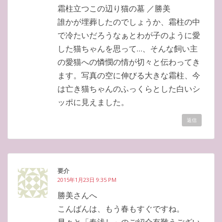
霜柱立つこの辺り猫の墓 ／勝美
誰かが埋葬したのでしょうか、霜柱の中
で冷たいだろうなぁとわが子のように愛
した猫ちゃんを思って…、そんな飼い主
の愛猫への憐憫の情が切々と伝わってき
ます。写真の空に伸びる大きな霜柱、今
は亡き猫ちゃんのふっくらとした白いシ
ッポに見えました。
返信
要介
2015年1月23日 9:35 PM
勝美さんへ
こんばんは、もう春もすぐですね。
早々と「春浅し」のご紹介有難うござい