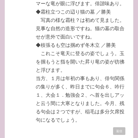
マーな竜が眼に浮びます。俳諧味あり。
◆霜柱立つこの辺り猫の墓 ／勝美
写真の様な霜柱？は初めて見ました。
見事な自然の造形ですね。猫の墓の取合
せが意外で面白いですね。
◆枝張るも空は掴めず冬木立 ／勝美
これこそ竜天に登るの姿でしょう。玉
を掴もうと指を開いた昇り竜の姿が彷彿
と浮びます。
当方、１月は年初の事もあり、俳句関係
の集りが多く、昨日までに句会６、吟行
１、大会１．勉強会２、へ首を出しアッ
と云う間に大寒となりました。今月、残
る句会は２つですが、稲毛は多分欠席投
句になるでしょう。
返信