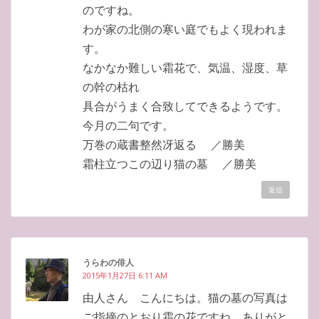
のですね。
わが家の北側の寒い庭でもよく現われま
す。
なかなか難しい霜花で、気温、湿度、草
の幹の枯れ
具合がうまく合致してできるようです。
今月の二句です。
万巻の蔵書整然冴返る ／勝美
霜柱立つこの辺り猫の墓 ／勝美
返信
うらわの俳人
2015年1月27日 6:11 AM
由人さん こんにちは。猫の墓の写真は
ご指摘のとおり霜の花ですね。ありがと