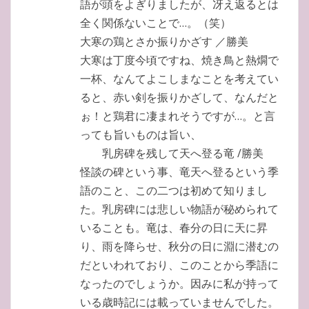
語が頭をよぎりましたが、冴え返るとは
全く関係ないことで…。（笑）
大寒の鶏とさか振りかざす ／勝美
大寒は丁度今頃ですね、焼き鳥と熱燗で
一杯、なんてよこしまなことを考えてい
ると、赤い剣を振りかざして、なんだと
ぉ！と鶏君に凄まれそうですが…。と言
っても旨いものは旨い、
乳房碑を残して天へ登る竜 /勝美
怪談の碑という事、竜天へ登るという季
語のこと、この二つは初めて知りまし
た。乳房碑には悲しい物語が秘められて
いることも。竜は、春分の日に天に昇
り、雨を降らせ、秋分の日に淵に潜むの
だといわれており、このことから季語に
なったのでしょうか。因みに私が持って
いる歳時記には載っていませんでした。