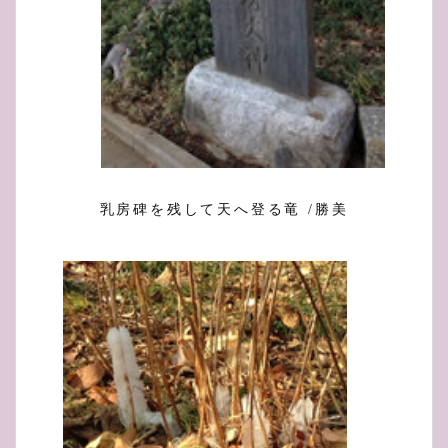
乳房碑を残して天へ登る竜 /勝美