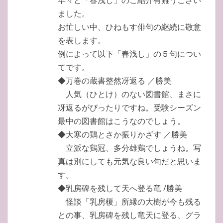
ました。
お忙しい中、ひねもす俳句の継続に敬意
を表します。
例によって以下「春浅し」の５句につい
てです。
◆万巻の蔵書整然冴返る ／勝美
人気（ひとけ）のない図書館、まさに
冴返るがぴったりですね。受験シーズン
最中の図書館はこうなのでしょう。
◆大寒の鶏とさか振りかざす ／勝美
立派な鶏冠、多分雄鶏でしょうね。写
真は別にしても元気な良い句だと思いま
す。
◆乳房碑を残して天へ登る竜 /勝美
怪談「乳房榎」所縁の大樹が今も残る
との事、乳房碑を残し竜天に登る、グラ