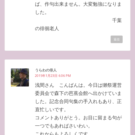
ば、作句出来ません。大変勉強になりま
した。
千葉
の徘徊老人
返信
うらわの俳人
2015年1月23日 6:06 PM
浅間さん こんばんは。今日は獺祭運営
委員会で森下の芭蕉会館へ出かけていま
した。記念合同句集の手入れもあり、正
直忙しいです。
コメントありがとう。お目に留まる句が
一つでもあればさいわい。
これからもよろしくです。