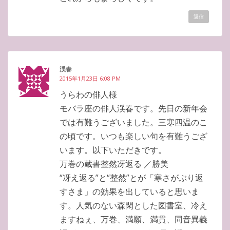
返信
渓春
2015年1月23日 6:08 PM
うらわの俳人様
モバラ座の俳人渓春です。先日の新年会
では有難うございました。三寒四温のこ
の頃です。いつも楽しい句を有難うござ
います。以下いただきです。
万巻の蔵書整然冴返る ／勝美
“冴え返る”と“整然”とが「寒さがぶり返
すさま」の効果を出していると思いま
す。人気のない森閑とした図書室、冷え
ますねぇ、万巻、満願、満貫、同音異義