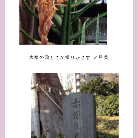
大寒の鶏とさか振りかざす ／勝美