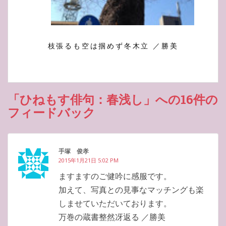
枝張るも空は掴めず冬木立 ／勝美
「ひねもす俳句：春浅し」への16件の
フィードバック
手塚 俊孝
2015年1月21日 5:02 PM
ますますのご健吟に感服です。
加えて、写真との見事なマッチングも楽
しませていただいております。
万巻の蔵書整然冴返る ／勝美