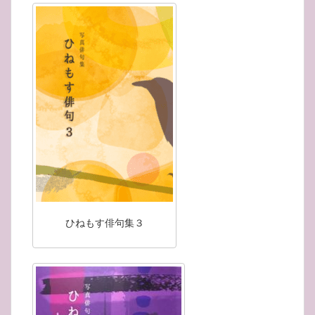
ひねもす俳句集３