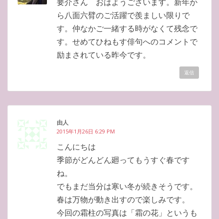
要介さん おはようございます。新年か
ら八面六臂のご活躍で羨ましい限りで
す。仲なかご一緒する時がなくて残念で
す。せめてひねもす俳句へのコメントで
励まされている昨今です。
返信
由人
2015年1月26日 6:29 PM
こんにちは
季節がどんどん廻ってもうすぐ春です
ね。
でもまだ当分は寒い冬が続きそうです。
春は万物が動き出すので楽しみです。
今回の霜柱の写真は「霜の花」というも