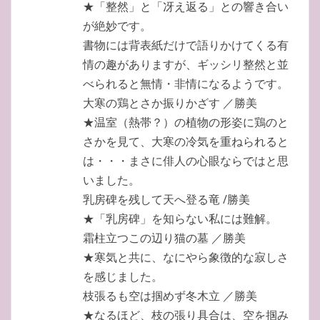
★「整然」と「冴え返る」との響き合い
が絶妙です。
書物には背表紙だけで語りかけてくる有
情の趣がありますが、ギッシリ整然と並
べられると無情・非情になるようです。
大寒の鶏とさか振りかざす ／勝美
★温室（熱帯？）の植物の形姿に鶏のと
さかを見て、大寒の冷気を重ねられると
は・・・まさに俳人の心眼ならではと思
いました。
乳房碑を残して天へ登る竜 /勝美
★「乳房碑」を知らない私には難解。
霜柱立つこの辺り猫の墓 ／勝美
★寒気と共に、なにやら象徴的な寂しさ
を感じました。
枝張るも空は掴めず冬木立 ／勝美
★なるほど、枝の張り具合は、空を掴み