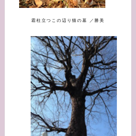
霜柱立つこの辺り猫の墓 ／勝美