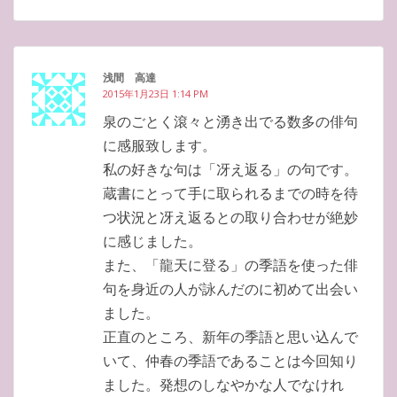
浅間 高達
2015年1月23日 1:14 PM
泉のごとく滾々と湧き出でる数多の俳句
に感服致します。
私の好きな句は「冴え返る」の句です。
蔵書にとって手に取られるまでの時を待
つ状況と冴え返るとの取り合わせが絶妙
に感じました。
また、「龍天に登る」の季語を使った俳
句を身近の人が詠んだのに初めて出会い
ました。
正直のところ、新年の季語と思い込んで
いて、仲春の季語であることは今回知り
ました。発想のしなやかな人でなけれ