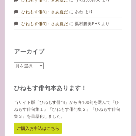
ひねもす俳句：さあ夏だ
に
あわ
より
ひねもす俳句：さあ夏だ
に
粟村勝美PHS
より
アーカイブ
ア
ー
カ
イ
ひねもす俳句本あります！
ブ
当サイト版「ひねもす俳句」から各100句を選んで『ひ
ねもす俳句集１』『ひねもす俳句集２』『ひねもす俳句
集３』を書籍化しました。
ご購入お申込はこちら