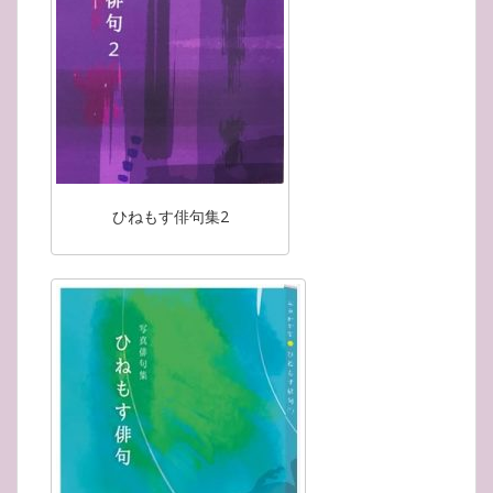
ひねもす俳句集2