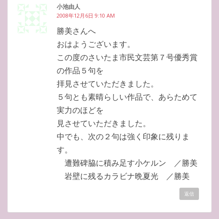
小池由人
2008年12月6日 9:10 AM
勝美さんへ
おはようございます。
この度のさいたま市民文芸第７号優秀賞
の作品５句を
拝見させていただきました。
５句とも素晴らしい作品で、あらためて
実力のほどを
見させていただきました。
中でも、次の２句は強く印象に残りま
す。
遭難碑脇に積み足す小ケルン ／勝美
岩壁に残るカラビナ晩夏光 ／勝美
返信