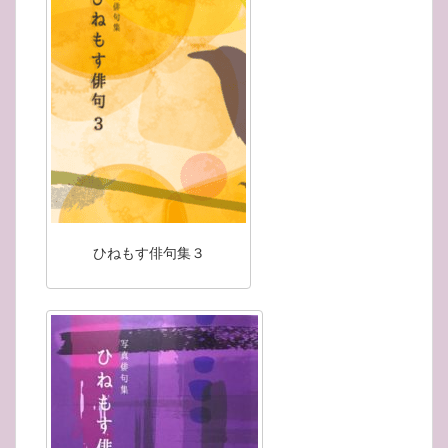
ひねもす俳句集３