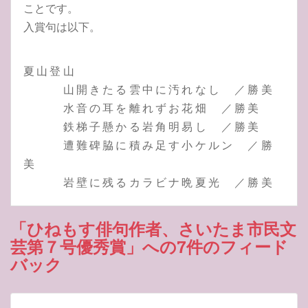
ことです。
入賞句は以下。
夏山登山
山開きたる雲中に汚れなし ／勝美
水音の耳を離れずお花畑 ／勝美
鉄梯子懸かる岩角明易し ／勝美
遭難碑脇に積み足す小ケルン ／勝
美
岩壁に残るカラビナ晩夏光 ／勝美
「ひねもす俳句作者、さいたま市民文
芸第７号優秀賞」への7件のフィード
バック