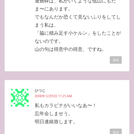
遭難碑は、私がいくような低山にもた
ま〜にあります。
でもなんだか恐くて見ないふりをしてし
まう私は、
「脇に積み足す小ケルン」をしたことが
ないのです。
山の句は得意中の得意、ですね。
返信
ひつじ
2008年12月9日 11:25 AM
私もカラビナがいいなあ〜！
忘年会しませう。
明日連絡致します。
返信