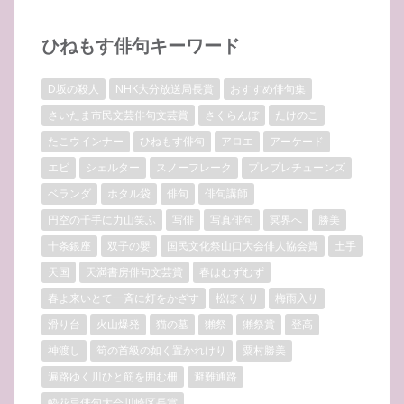
ひねもす俳句キーワード
D坂の殺人
NHK大分放送局長賞
おすすめ俳句集
さいたま市民文芸俳句文芸賞
さくらんぼ
たけのこ
たこウインナー
ひねもす俳句
アロエ
アーケード
エビ
シェルター
スノーフレーク
プレプレチューンズ
ベランダ
ホタル袋
俳句
俳句講師
円空の千手に力山笑ふ
写俳
写真俳句
冥界へ
勝美
十条銀座
双子の嬰
国民文化祭山口大会俳人協会賞
土手
天国
天満書房俳句文芸賞
春はむずむず
春よ来いとて一斉に灯をかざす
松ぼくり
梅雨入り
滑り台
火山爆発
猫の墓
獺祭
獺祭賞
登高
神渡し
筍の首級の如く置かれけり
粟村勝美
遍路ゆく川ひと筋を囲む柵
避難通路
酔花忌俳句大会川崎区長賞