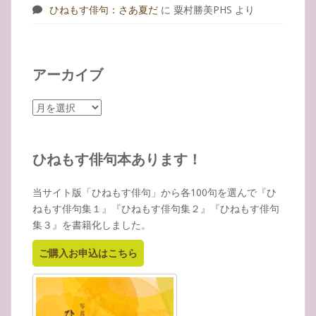
ひねもす俳句：さあ夏だ
に
粟村勝美PHS
より
アーカイブ
ア
ー
カ
イ
ひねもす俳句本あります！
ブ
当サイト版「ひねもす俳句」から各100句を選んで『ひ
ねもす俳句集１』『ひねもす俳句集２』『ひねもす俳句
集３』を書籍化しました。
ご購入お申込はこちら