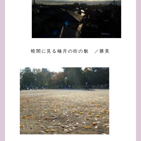
曉闇に見る極月の街の貌 ／勝美