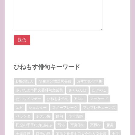
ひねもす俳句キーワード
D坂の殺人
NHK大分放送局長賞
おすすめ俳句集
さいたま市民文芸俳句文芸賞
さくらんぼ
たけのこ
たこウインナー
ひねもす俳句
アロエ
アーケード
エビ
シェルター
スノーフレーク
プレプレチューンズ
ベランダ
ホタル袋
俳句
俳句講師
円空の千手に力山笑ふ
写俳
写真俳句
冥界へ
勝美
十条銀座
双子の嬰
国民文化祭山口大会俳人協会賞
土手