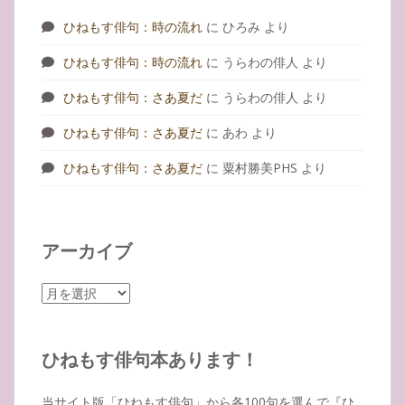
ひねもす俳句：時の流れ
に
ひろみ
より
ひねもす俳句：時の流れ
に
うらわの俳人
より
ひねもす俳句：さあ夏だ
に
うらわの俳人
より
ひねもす俳句：さあ夏だ
に
あわ
より
ひねもす俳句：さあ夏だ
に
粟村勝美PHS
より
アーカイブ
ア
ー
カ
イ
ひねもす俳句本あります！
ブ
当サイト版「ひねもす俳句」から各100句を選んで『ひ