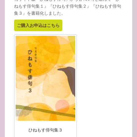
ねもす俳句集１』『ひねもす俳句集２』『ひねもす俳句
集３』を書籍化しました。
ご購入お申込はこちら
ひねもす俳句集３