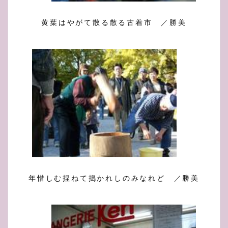
黄葉はやがて散る散る古着市 ／勝美
年惜しむ捏ねて搗かれしのみなれど ／勝美