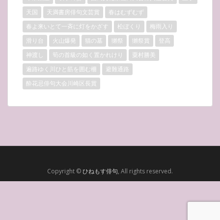
天国
天満書房俳句文芸賞
春はむずむず
春よ来いとて一斉に灯をかざす
松ぼくり
梅雨入り
滑り台
火山爆発
猫の墓
獺祭
獺祭賞
登高
神渡し
筍の首級の如く置かれけり
粟村勝美
遍路ゆく川ひと筋を囲む柵
避難通路
酔花忌俳句大会川崎区長賞
Copyright ©
ひねもす俳句
, All rights reserved.