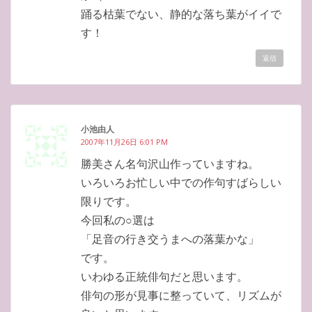
踊る枯葉でない、静的な落ち葉がイイで
す！
返信
小池由人
2007年11月26日 6:01 PM
勝美さん名句沢山作っていますね。
いろいろお忙しい中での作句すばらしい
限りです。
今回私の○選は
「足音の行き交うまへの落葉かな」
です。
いわゆる正統俳句だと思います。
俳句の形が見事に整っていて、リズムが