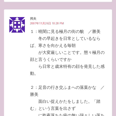
邦夫
2007年11月26日 10:28 PM
１：曉闇に見る極月の街の貌 ／勝美
冬の早起きを日常としているなら
ば、寒さを向かえる毎朝
が大変厳しいことです。態々極月の
顔と言うくらいですか
ら日常と歳末特有の顔を発見した感
動。
２：足音の行き交ふまへの落葉かな ／
勝美
面白い捉えかたをしました。「踏
む」という言葉を出さず
に昨夜落ちた疵の無い瑞々しい落ち