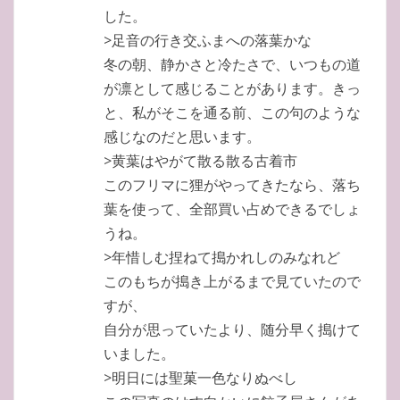
した。
>足音の行き交ふまへの落葉かな
冬の朝、静かさと冷たさで、いつもの道
が凛として感じることがあります。きっ
と、私がそこを通る前、この句のような
感じなのだと思います。
>黄葉はやがて散る散る古着市
このフリマに狸がやってきたなら、落ち
葉を使って、全部買い占めできるでしょ
うね。
>年惜しむ捏ねて搗かれしのみなれど
このもちが搗き上がるまで見ていたので
すが、
自分が思っていたより、随分早く搗けて
いました。
>明日には聖菓一色なりぬべし