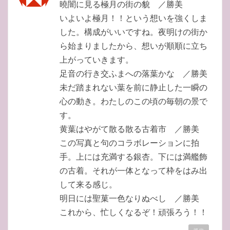
曉闇に見る極月の街の貌 ／勝美
いよいよ極月！！という想いを強くしま
した。構成がいいですね。夜明けの街か
ら始まりましたから、想いが順順に立ち
上がっていきます。
足音の行き交ふまへの落葉かな ／勝美
未だ踏まれない葉を前に静止した一瞬の
心の動き。わたしのこの頃の毎朝の景で
す。
黄葉はやがて散る散る古着市 ／勝美
この写真と句のコラボレーションに拍
手。上には充満する銀杏。下には満艦飾
の古着。それが一体となって枠をはみ出
して来る感じ。
明日には聖菓一色なりぬべし ／勝美
これから、忙しくなるぞ！頑張ろう！！