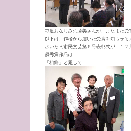
毎度おなじみの勝美さんが、またまた受
以下は、作者から届いた受賞を知らせる
さいたま市民文芸第６号表彰式が、１２月
優秀賞作品は
「柏餅」と題して