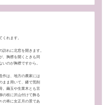
てくれます。
の訪れに北窓を開きます。
が、胸襟を開くときも同
ないのが胸襟ですから。
造作は、地方の農家には
のまま用いて、鐇で荒削
骨。繭玉や生業木とも言
柳の枝に沢山付けて飾る
々の将に女正月の景であ