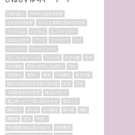
D坂の殺人
NHK大分放送局長賞
おすすめ俳句集
さいたま市民文芸俳句文芸賞
さくらんぼ
たけのこ
たこウインナー
ひねもす俳句
アロエ
アーケード
エビ
シェルター
スノーフレーク
プレプレチューンズ
ベランダ
ホタル袋
俳句
俳句講師
円空の千手に力山笑ふ
写俳
写真俳句
冥界へ
勝美
十条銀座
双子の嬰
国民文化祭山口大会俳人協会賞
土手
天国
天満書房俳句文芸賞
春はむずむず
春よ来いとて一斉に灯をかざす
松ぼくり
梅雨入り
滑り台
火山爆発
猫の墓
獺祭
獺祭賞
登高
神渡し
筍の首級の如く置かれけり
粟村勝美