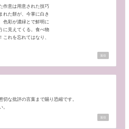
た作意は用意された技巧
まれた餅が、今掌に白き
。色彩が濃緑とで鮮明に
うに見えてくる。食べ物
！これを忘れてはなり、
返信
懇切な批評の言葉まで賜り恐縮です。
い。
返信