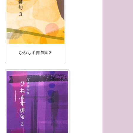
ひねもす俳句集３