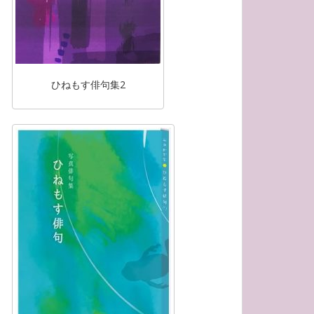
ひねもす俳句集2