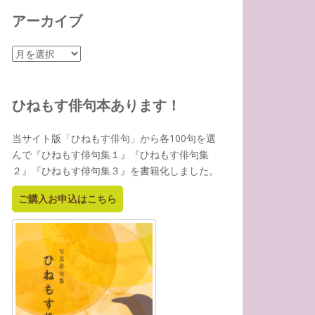
アーカイブ
ア
ー
カ
イ
ひねもす俳句本あります！
ブ
当サイト版「ひねもす俳句」から各100句を選
んで『ひねもす俳句集１』『ひねもす俳句集
２』『ひねもす俳句集３』を書籍化しました。
ご購入お申込はこちら