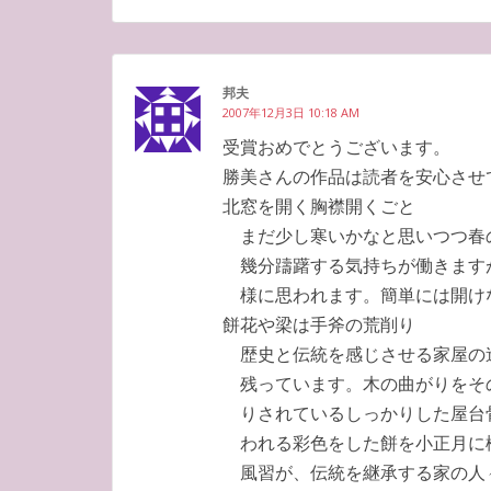
邦夫
2007年12月3日 10:18 AM
受賞おめでとうございます。
勝美さんの作品は読者を安心させ
北窓を開く胸襟開くごと
まだ少し寒いかなと思いつつ春
幾分躊躇する気持ちが働きます
様に思われます。簡単には開け
餅花や梁は手斧の荒削り
歴史と伝統を感じさせる家屋の
残っています。木の曲がりをそ
りされているしっかりした屋台
われる彩色をした餅を小正月に
風習が、伝統を継承する家の人