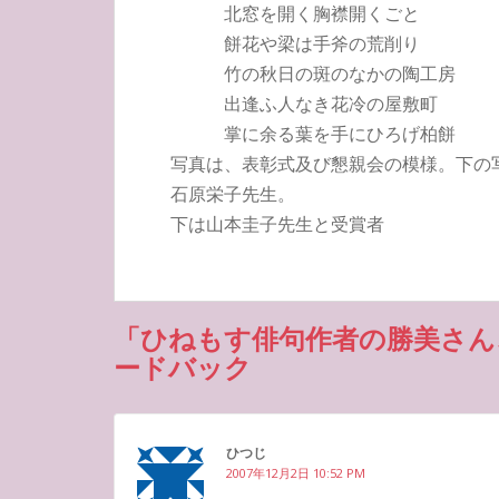
北窓を開く胸襟開くごと
餅花や梁は手斧の荒削り
竹の秋日の斑のなかの陶工房
出逢ふ人なき花冷の屋敷町
掌に余る葉を手にひろげ柏餅
写真は、表彰式及び懇親会の模様。下の
石原栄子先生。
下は山本圭子先生と受賞者
「ひねもす俳句作者の勝美さん
ードバック
ひつじ
2007年12月2日 10:52 PM