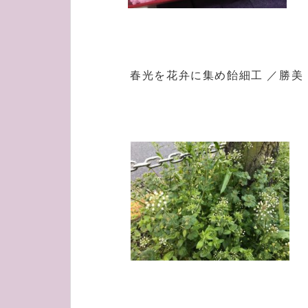
春光を花弁に集め飴細工 ／勝美