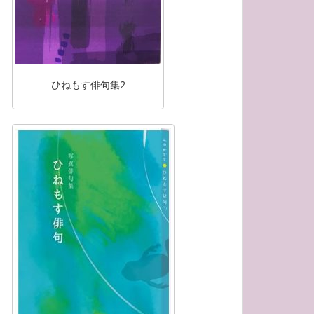
ひねもす俳句集2