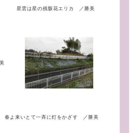
星雲は星の残骸花エリカ ／勝美
美
春よ来いとて一斉に灯をかざす ／勝美