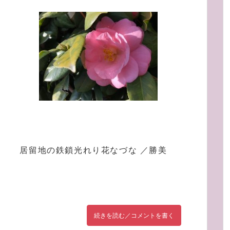
居留地の鉄鎖光れり花なづな ／勝美
続きを読む／コメントを書く