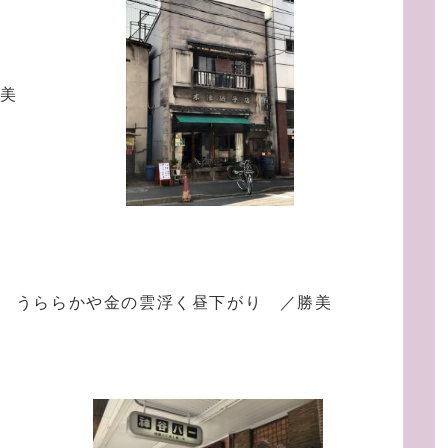
勝美
うららかや金の雲浮く昼下がり ／勝美