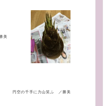
勝美
円空の千手に力山笑ふ ／勝美