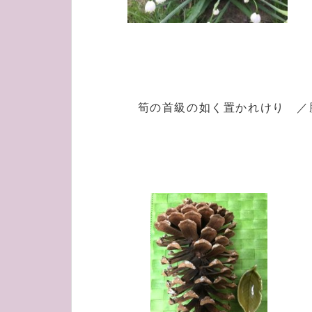
筍の首級の如く置かれけり ／