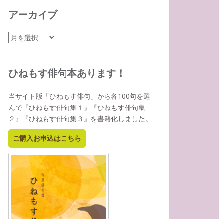
アーカイブ
ア
ー
カ
イ
ひねもす俳句本あります！
ブ
当サイト版「ひねもす俳句」から各100句を選
んで『ひねもす俳句集１』『ひねもす俳句集
２』『ひねもす俳句集３』を書籍化しました。
ご購入お申込はこちら