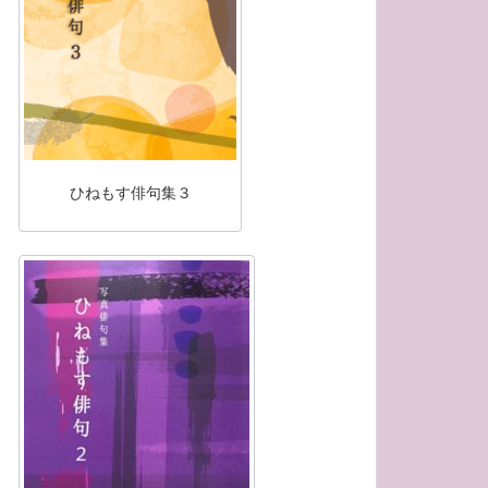
ひねもす俳句集３