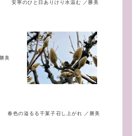
安寧のひと日ありけり水温む ／勝美
勝美
春色の溢るる干菓子召し上がれ ／勝美