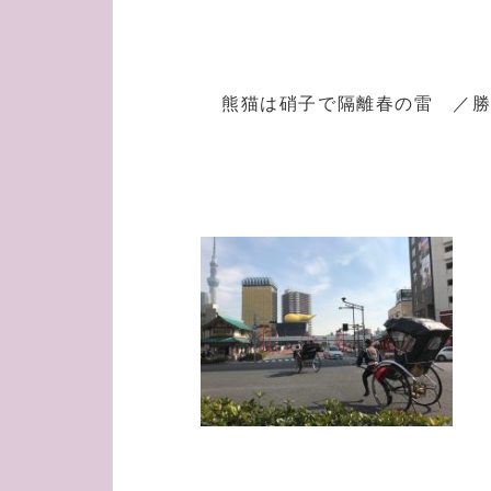
熊猫は硝子で隔離春の雷 ／