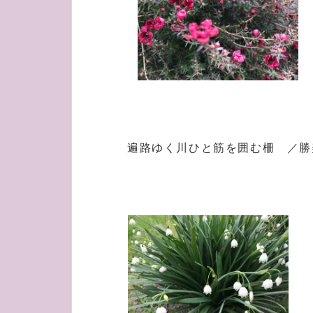
遍路ゆく川ひと筋を囲む柵 ／勝