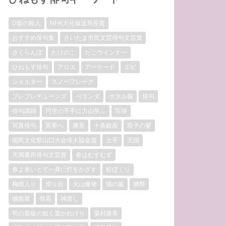
D坂の殺人
NHK大分放送局長賞
おすすめ俳句集
さいたま市民文芸俳句文芸賞
さくらんぼ
たけのこ
たこウインナー
ひねもす俳句
アロエ
アーケード
エビ
シェルター
スノーフレーク
プレプレチューンズ
ベランダ
ホタル袋
俳句
俳句講師
円空の千手に力山笑ふ
写俳
写真俳句
冥界へ
勝美
十条銀座
双子の嬰
国民文化祭山口大会俳人協会賞
土手
天国
天満書房俳句文芸賞
春はむずむず
春よ来いとて一斉に灯をかざす
松ぼくり
梅雨入り
滑り台
火山爆発
猫の墓
獺祭
獺祭賞
登高
神渡し
筍の首級の如く置かれけり
粟村勝美