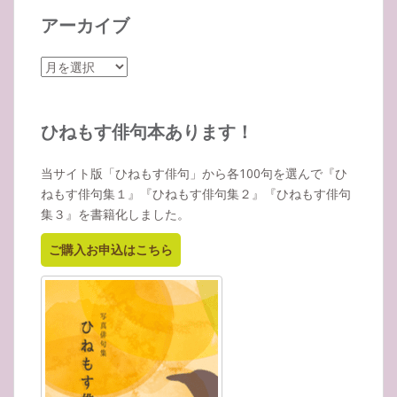
アーカイブ
ア
ー
カ
イ
ひねもす俳句本あります！
ブ
当サイト版「ひねもす俳句」から各100句を選んで『ひ
ねもす俳句集１』『ひねもす俳句集２』『ひねもす俳句
集３』を書籍化しました。
ご購入お申込はこちら