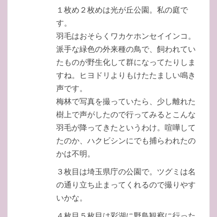
１枚め２枚めは光が丘公園。私の庭で
す。
羽毛はおそらくワカケホンセイインコ。
派手な緑色の外来種の鳥で、飼われてい
たものが野生化して群になってたりしま
すね。ヒヨドリよりもけたたましい鳴き
声です。
梅林で写真を撮っていたら、少し離れた
樹上で声がしたので行ってみるとこんな
羽毛が降ってきたというわけ。喧嘩して
たのか、ハクビシンにでも捕らわれたの
かは不明。
３枚目は埼玉県庁の公園で。ツグミは名
の通り立ち止まってくれるので撮りやす
いかな。
４枚目５枚目は彩湖に野鳥観察に行った