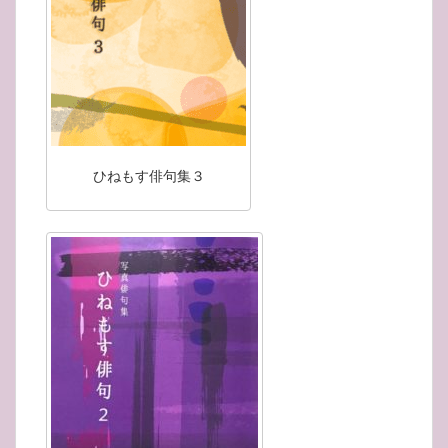
ひねもす俳句集３