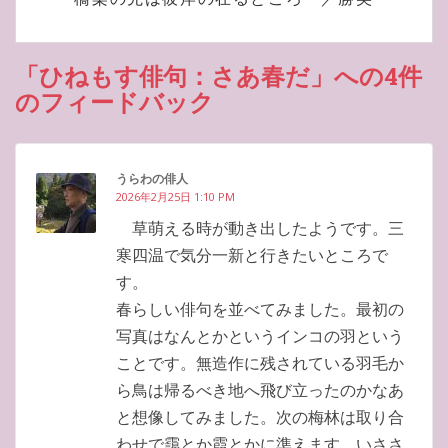
「ひねもす俳句：さあ春だ」への4件
のフィードバック
うらわの俳人
2026年2月25日 1:10 PM
草萌える時が動き出したようです。三
寒四温で気分一新と行きたいところで
す。
春らしい俳句を並べてみました。最初の
写真はなんとかというインコの羽という
ことです。無造作に残されている羽毛か
ら鳥は帰るべき地へ飛び立ったのかなあ
と想像してみました。次の梅林は取り合
わせで靄とか霞とかに準えます。いささ