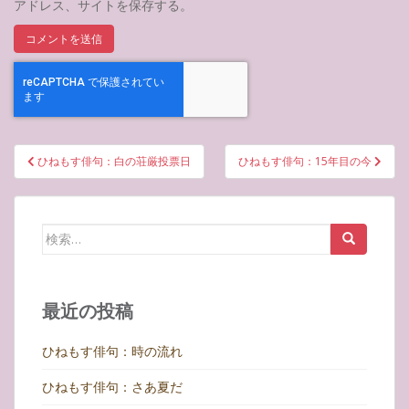
アドレス、サイトを保存する。
投
ひねもす俳句：白の荘厳投票日
ひねもす俳句：15年目の今
稿
ナ
ビ
検
ゲ
索:
ー
シ
最近の投稿
ョ
ン
ひねもす俳句：時の流れ
ひねもす俳句：さあ夏だ