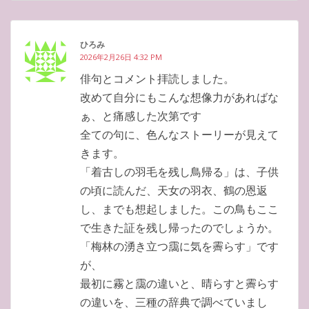
ひろみ
2026年2月26日 4:32 PM
俳句とコメント拝読しました。
改めて自分にもこんな想像力があればな
ぁ、と痛感した次第です
全ての句に、色んなストーリーが見えて
きます。
「着古しの羽毛を残し鳥帰る」は、子供
の頃に読んだ、天女の羽衣、鶴の恩返
し、までも想起しました。この鳥もここ
で生きた証を残し帰ったのでしょうか。
「梅林の湧き立つ靄に気を霽らす」です
が、
最初に霧と靄の違いと、晴らすと霽らす
の違いを、三種の辞典で調べていまし