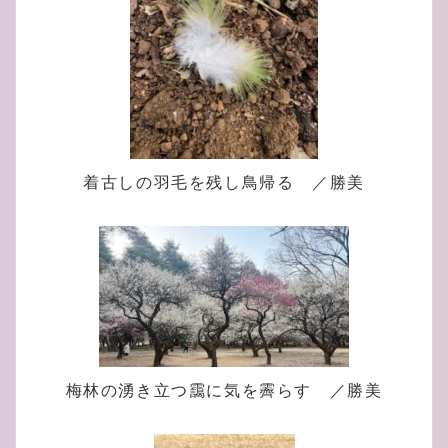
着古しの羽毛を残し鳥帰る ／勝美
梅林の湧き立つ靄に気を霽らす ／勝美