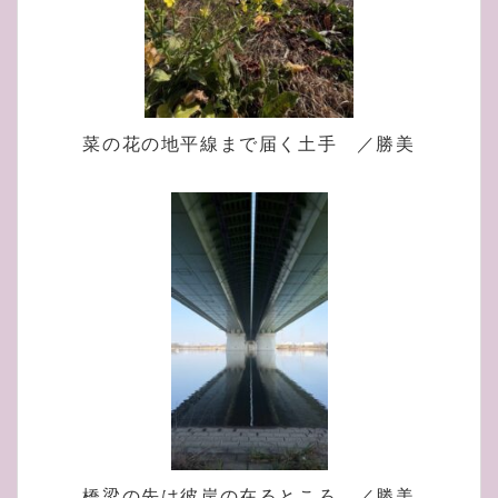
菜の花の地平線まで届く土手 ／勝美
橋梁の先は彼岸の在るところ ／勝美