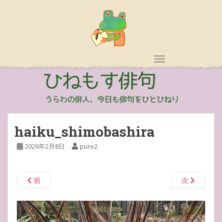
TOGGLE NAVIGAT
haiku_shimobashira
2026年2月8日
pure2
前
次