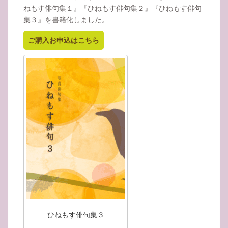
ねもす俳句集１』『ひねもす俳句集２』『ひねもす俳句
集３』を書籍化しました。
ご購入お申込はこちら
ひねもす俳句集３