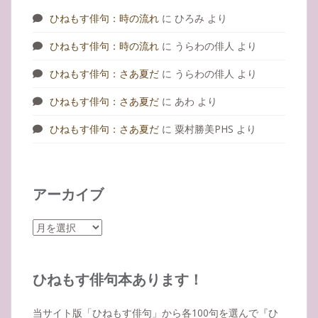
ひねもす俳句：時の流れ
に
ひろみ
より
ひねもす俳句：時の流れ
に
うらわの俳人
より
ひねもす俳句：さあ夏だ
に
うらわの俳人
より
ひねもす俳句：さあ夏だ
に
あわ
より
ひねもす俳句：さあ夏だ
に
粟村勝美PHS
より
アーカイブ
ア
ー
カ
イ
ひねもす俳句本あります！
ブ
当サイト版「ひねもす俳句」から各100句を選んで『ひ