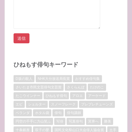
ひねもす俳句キーワード
D坂の殺人
NHK大分放送局長賞
おすすめ俳句集
さいたま市民文芸俳句文芸賞
さくらんぼ
たけのこ
たこウインナー
ひねもす俳句
アロエ
アーケード
エビ
シェルター
スノーフレーク
プレプレチューンズ
ベランダ
ホタル袋
俳句
俳句講師
円空の千手に力山笑ふ
写俳
写真俳句
冥界へ
勝美
十条銀座
双子の嬰
国民文化祭山口大会俳人協会賞
土手