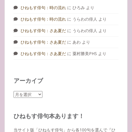
ひねもす俳句：時の流れ
に
ひろみ
より
ひねもす俳句：時の流れ
に
うらわの俳人
より
ひねもす俳句：さあ夏だ
に
うらわの俳人
より
ひねもす俳句：さあ夏だ
に
あわ
より
ひねもす俳句：さあ夏だ
に
粟村勝美PHS
より
アーカイブ
ア
ー
カ
イ
ひねもす俳句本あります！
ブ
当サイト版「ひねもす俳句」から各100句を選んで『ひ