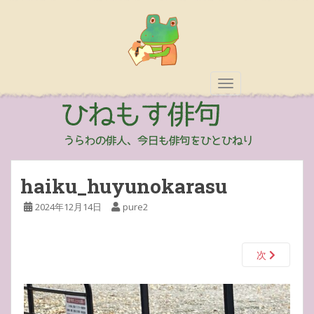
TOGGLE NAVIGAT
haiku_huyunokarasu
2024年12月14日
pure2
次