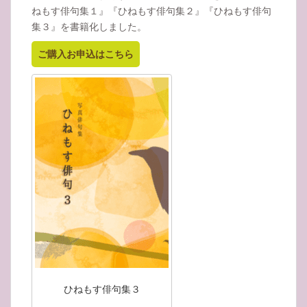
ねもす俳句集１』『ひねもす俳句集２』『ひねもす俳句
集３』を書籍化しました。
ご購入お申込はこちら
ひねもす俳句集３