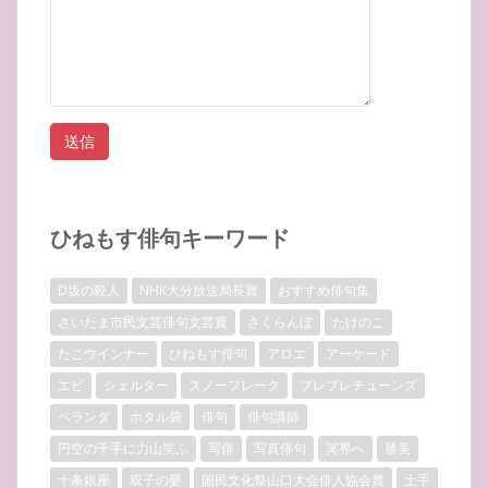
ひねもす俳句キーワード
D坂の殺人
NHK大分放送局長賞
おすすめ俳句集
さいたま市民文芸俳句文芸賞
さくらんぼ
たけのこ
たこウインナー
ひねもす俳句
アロエ
アーケード
エビ
シェルター
スノーフレーク
プレプレチューンズ
ベランダ
ホタル袋
俳句
俳句講師
円空の千手に力山笑ふ
写俳
写真俳句
冥界へ
勝美
十条銀座
双子の嬰
国民文化祭山口大会俳人協会賞
土手