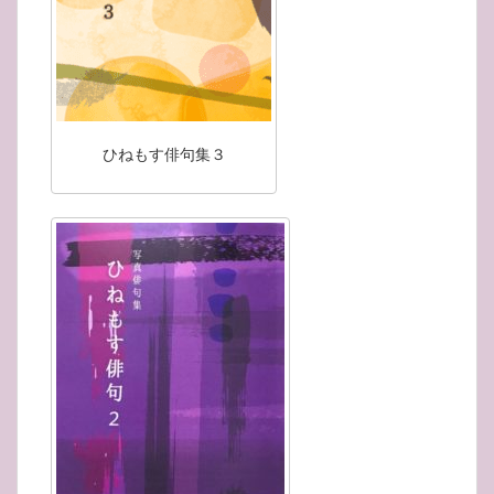
ひねもす俳句集３