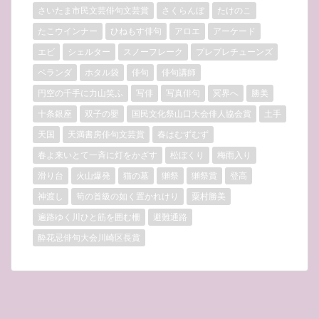
さいたま市民文芸俳句文芸賞
さくらんぼ
たけのこ
たこウインナー
ひねもす俳句
アロエ
アーケード
エビ
シェルター
スノーフレーク
プレプレチューンズ
ベランダ
ホタル袋
俳句
俳句講師
円空の千手に力山笑ふ
写俳
写真俳句
冥界へ
勝美
十条銀座
双子の嬰
国民文化祭山口大会俳人協会賞
土手
天国
天満書房俳句文芸賞
春はむずむず
春よ来いとて一斉に灯をかざす
松ぼくり
梅雨入り
滑り台
火山爆発
猫の墓
獺祭
獺祭賞
登高
神渡し
筍の首級の如く置かれけり
粟村勝美
遍路ゆく川ひと筋を囲む柵
避難通路
酔花忌俳句大会川崎区長賞