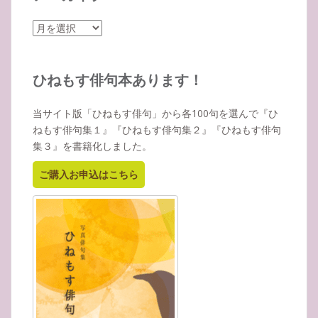
ア
ー
カ
イ
ひねもす俳句本あります！
ブ
当サイト版「ひねもす俳句」から各100句を選んで『ひ
ねもす俳句集１』『ひねもす俳句集２』『ひねもす俳句
集３』を書籍化しました。
ご購入お申込はこちら