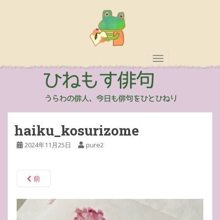
TOGGLE NAVIGAT
haiku_kosurizome
2024年11月25日
pure2
前