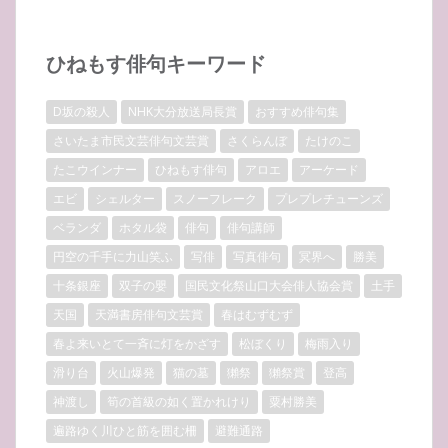
ひねもす俳句キーワード
D坂の殺人
NHK大分放送局長賞
おすすめ俳句集
さいたま市民文芸俳句文芸賞
さくらんぼ
たけのこ
たこウインナー
ひねもす俳句
アロエ
アーケード
エビ
シェルター
スノーフレーク
プレプレチューンズ
ベランダ
ホタル袋
俳句
俳句講師
円空の千手に力山笑ふ
写俳
写真俳句
冥界へ
勝美
十条銀座
双子の嬰
国民文化祭山口大会俳人協会賞
土手
天国
天満書房俳句文芸賞
春はむずむず
春よ来いとて一斉に灯をかざす
松ぼくり
梅雨入り
滑り台
火山爆発
猫の墓
獺祭
獺祭賞
登高
神渡し
筍の首級の如く置かれけり
粟村勝美
遍路ゆく川ひと筋を囲む柵
避難通路