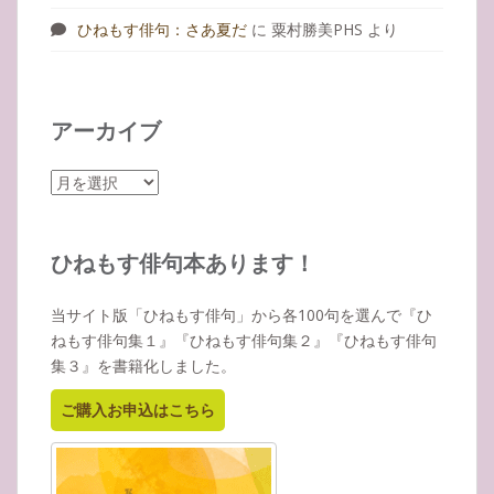
ひねもす俳句：さあ夏だ
に
粟村勝美PHS
より
アーカイブ
ア
ー
カ
イ
ひねもす俳句本あります！
ブ
当サイト版「ひねもす俳句」から各100句を選んで『ひ
ねもす俳句集１』『ひねもす俳句集２』『ひねもす俳句
集３』を書籍化しました。
ご購入お申込はこちら