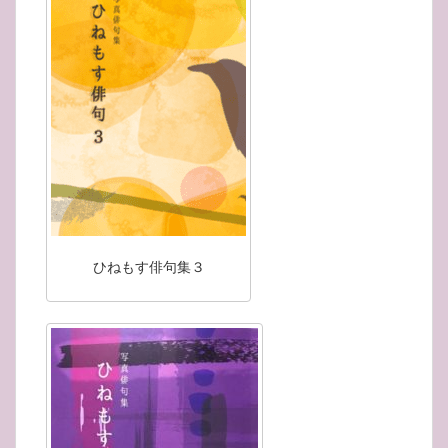
ひねもす俳句集３