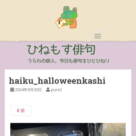
TOGGLE NAVIGAT
haiku_halloweenkashi
2024年9月30日
pure2
前