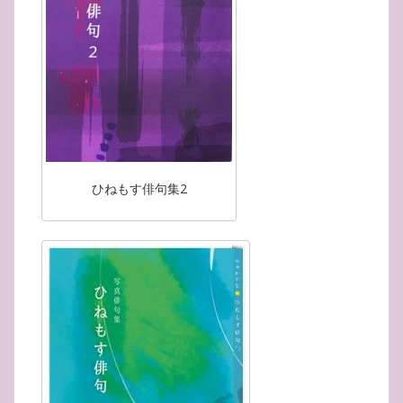
ひねもす俳句集2