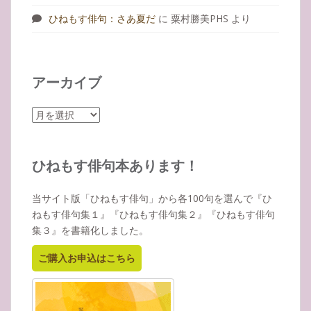
ひねもす俳句：さあ夏だ
に
粟村勝美PHS
より
アーカイブ
ア
ー
カ
イ
ひねもす俳句本あります！
ブ
当サイト版「ひねもす俳句」から各100句を選んで『ひ
ねもす俳句集１』『ひねもす俳句集２』『ひねもす俳句
集３』を書籍化しました。
ご購入お申込はこちら