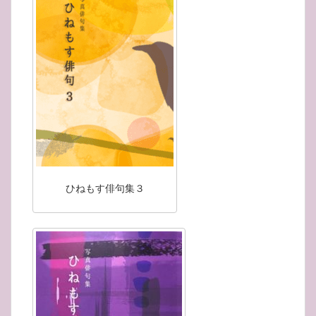
ひねもす俳句集３