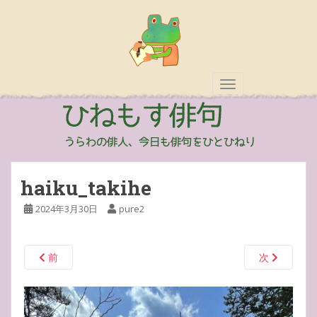
TOGGLE NAVIGAT
haiku_takihe
2024年3月30日
pure2
前
次