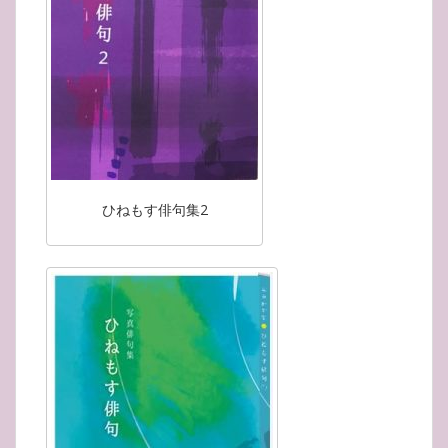
ひねもす俳句集2