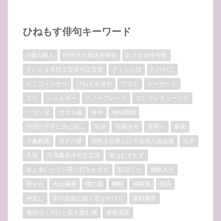
ひねもす俳句キーワード
D坂の殺人
NHK大分放送局長賞
おすすめ俳句集
さいたま市民文芸俳句文芸賞
さくらんぼ
たけのこ
たこウインナー
ひねもす俳句
アロエ
アーケード
エビ
シェルター
スノーフレーク
プレプレチューンズ
ベランダ
ホタル袋
俳句
俳句講師
円空の千手に力山笑ふ
写俳
写真俳句
冥界へ
勝美
十条銀座
双子の嬰
国民文化祭山口大会俳人協会賞
土手
天国
天満書房俳句文芸賞
春はむずむず
春よ来いとて一斉に灯をかざす
松ぼくり
梅雨入り
滑り台
火山爆発
猫の墓
獺祭
獺祭賞
登高
神渡し
筍の首級の如く置かれけり
粟村勝美
遍路ゆく川ひと筋を囲む柵
避難通路