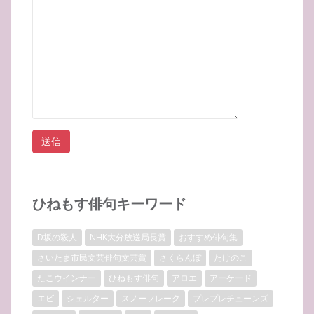
ひねもす俳句キーワード
D坂の殺人
NHK大分放送局長賞
おすすめ俳句集
さいたま市民文芸俳句文芸賞
さくらんぼ
たけのこ
たこウインナー
ひねもす俳句
アロエ
アーケード
エビ
シェルター
スノーフレーク
プレプレチューンズ