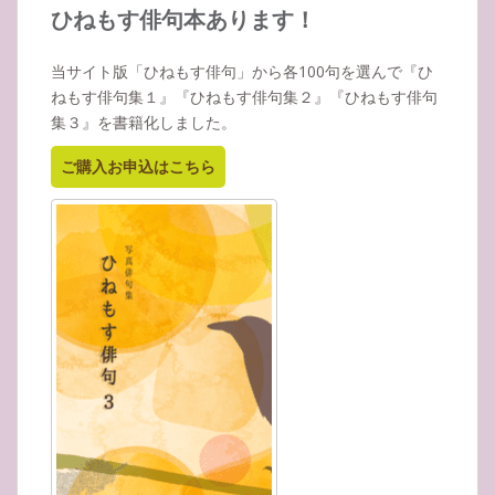
イ
ひねもす俳句本あります！
ブ
当サイト版「ひねもす俳句」から各100句を選んで『ひ
ねもす俳句集１』『ひねもす俳句集２』『ひねもす俳句
集３』を書籍化しました。
ご購入お申込はこちら