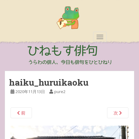
TOGGLE NAVIGAT
haiku_huruikaoku
2020年11月13日
pure2
前
次