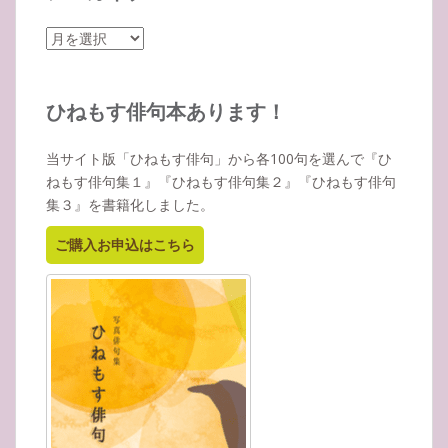
ア
ー
カ
イ
ひねもす俳句本あります！
ブ
当サイト版「ひねもす俳句」から各100句を選んで『ひ
ねもす俳句集１』『ひねもす俳句集２』『ひねもす俳句
集３』を書籍化しました。
ご購入お申込はこちら