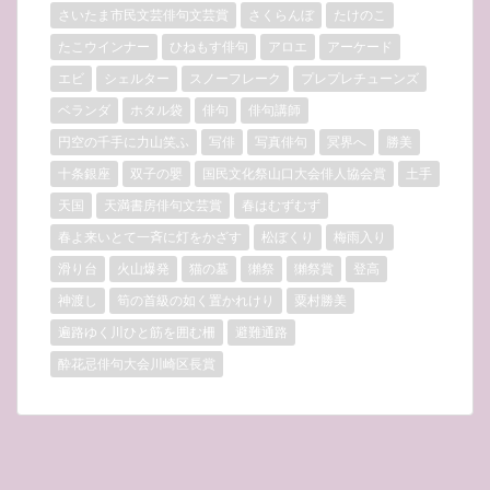
さいたま市民文芸俳句文芸賞
さくらんぼ
たけのこ
たこウインナー
ひねもす俳句
アロエ
アーケード
エビ
シェルター
スノーフレーク
プレプレチューンズ
ベランダ
ホタル袋
俳句
俳句講師
円空の千手に力山笑ふ
写俳
写真俳句
冥界へ
勝美
十条銀座
双子の嬰
国民文化祭山口大会俳人協会賞
土手
天国
天満書房俳句文芸賞
春はむずむず
春よ来いとて一斉に灯をかざす
松ぼくり
梅雨入り
滑り台
火山爆発
猫の墓
獺祭
獺祭賞
登高
神渡し
筍の首級の如く置かれけり
粟村勝美
遍路ゆく川ひと筋を囲む柵
避難通路
酔花忌俳句大会川崎区長賞