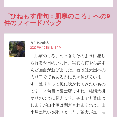
「ひねもす俳句：肌寒のころ」への9
件のフィードバック
うらわの俳人
2020年9月24日 5:15 PM
「肌寒のころ」めっきりそのように感じ
られる今日のいち日。写真も何やら黒ず
んだ画面が並びました。石段は天国への
入り口ででもあるかに長々伸びていま
す。登りきって風に吹かれてみたいもの
です。２句目は富士塚ですね。結構大掛
かりのように見えます。冬山でも登山は
しますが山小屋は閉ざされますねえ。山
小屋に思いを馳せました。狛犬がユーモ