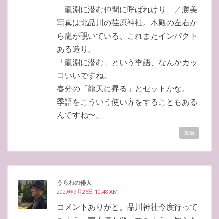
龍淵に潜む仲間に呼ばれけり ／勝美
写真は北品川の荏原神社。本殿の左右か
ら龍が覗いている、これまたインパクト
ある造り。
「龍淵に潜む」という季語、なんかカッ
コいいですね。
春分の「龍天に昇る」とセットかな。
季語をこういう使い方をすることもある
んですね〜。
返信
うらわの俳人
2020年9月26日 10:48 AM
コメントありがと。品川神社今度行って