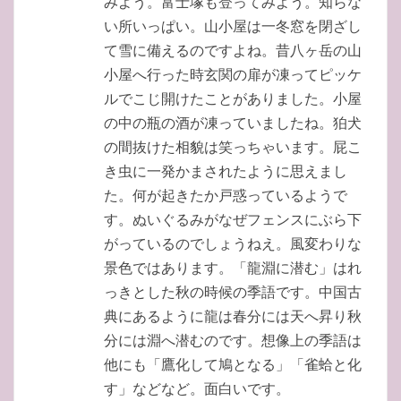
みよう。富士塚も登ってみよう。知らな
い所いっぱい。山小屋は一冬窓を閉ざし
て雪に備えるのですよね。昔八ヶ岳の山
小屋へ行った時玄関の扉が凍ってピッケ
ルでこじ開けたことがありました。小屋
の中の瓶の酒が凍っていましたね。狛犬
の間抜けた相貌は笑っちゃいます。屁こ
き虫に一発かまされたように思えまし
た。何が起きたか戸惑っているようで
す。ぬいぐるみがなぜフェンスにぶら下
がっているのでしょうねえ。風変わりな
景色ではあります。「龍淵に潜む」はれ
っきとした秋の時候の季語です。中国古
典にあるように龍は春分には天へ昇り秋
分には淵へ潜むのです。想像上の季語は
他にも「鷹化して鳩となる」「雀蛤と化
す」などなど。面白いです。