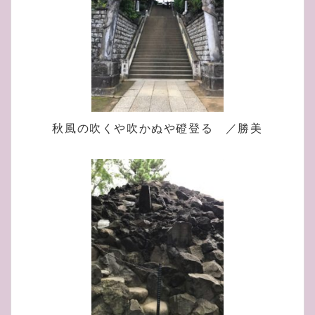
秋風の吹くや吹かぬや磴登る ／勝美