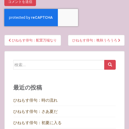
投
ひねもす俳句：配置万端なり
ひねもす俳句：晩秋うろうろ
稿
ナ
ビ
検
ゲ
索:
ー
シ
最近の投稿
ョ
ン
ひねもす俳句：時の流れ
ひねもす俳句：さあ夏だ
ひねもす俳句：初夏に入る