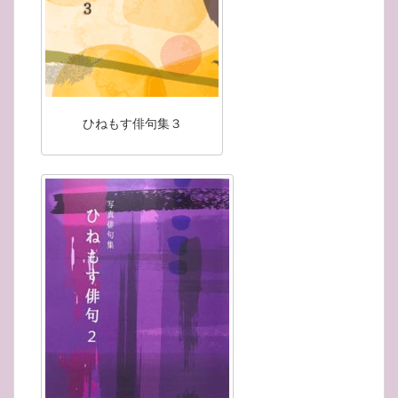
ひねもす俳句集３