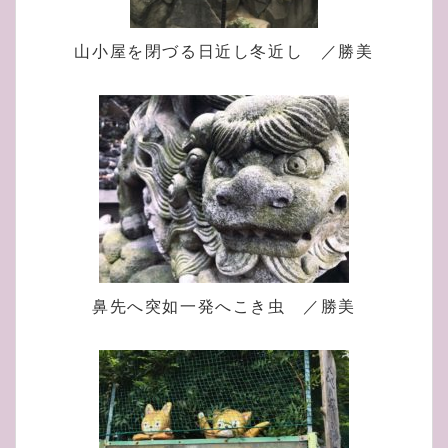
山小屋を閉づる日近し冬近し ／勝美
鼻先へ突如一発へこき虫 ／勝美