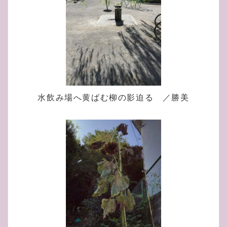
水飲み場へ黄ばむ柳の影迫る ／勝美