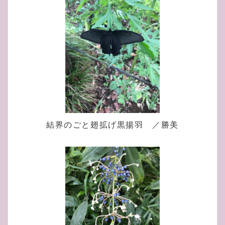
結界のごと翅拡げ黒揚羽 ／勝美