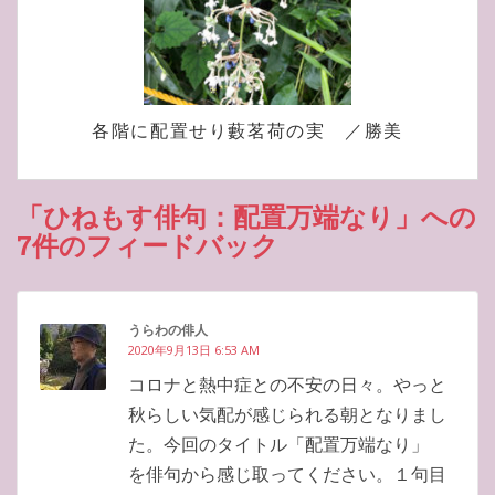
各階に配置せり藪茗荷の実 ／勝美
「ひねもす俳句：配置万端なり」への
7件のフィードバック
うらわの俳人
2020年9月13日 6:53 AM
コロナと熱中症との不安の日々。やっと
秋らしい気配が感じられる朝となりまし
た。今回のタイトル「配置万端なり」
を俳句から感じ取ってください。１句目