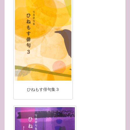
ひねもす俳句集３