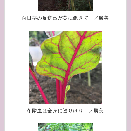
向日葵の反逆己が黄に飽きて ／勝美
冬隣血は全身に巡りけり ／勝美