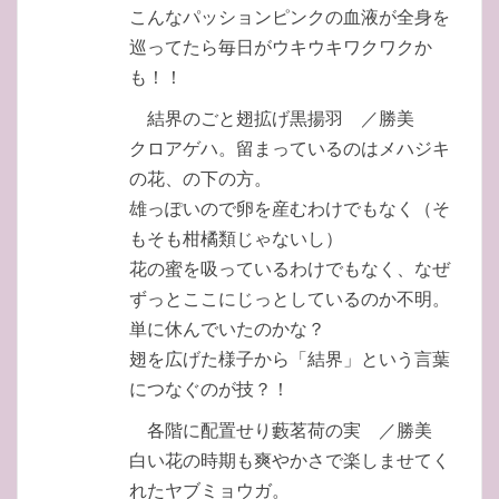
こんなパッションピンクの血液が全身を
巡ってたら毎日がウキウキワクワクか
も！！
結界のごと翅拡げ黒揚羽 ／勝美
クロアゲハ。留まっているのはメハジキ
の花、の下の方。
雄っぽいので卵を産むわけでもなく（そ
もそも柑橘類じゃないし）
花の蜜を吸っているわけでもなく、なぜ
ずっとここにじっとしているのか不明。
単に休んでいたのかな？
翅を広げた様子から「結界」という言葉
につなぐのが技？！
各階に配置せり藪茗荷の実 ／勝美
白い花の時期も爽やかさで楽しませてく
れたヤブミョウガ。