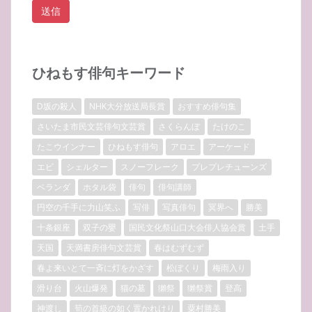
ひねもす俳句キーワード
D坂の殺人
NHK大分放送局長賞
おすすめ俳句集
さいたま市民文芸俳句文芸賞
さくらんぼ
たけのこ
たこウインナー
ひねもす俳句
アロエ
アーケード
エビ
シェルター
スノーフレーク
プレプレチューンズ
ベランダ
ホタル袋
俳句
俳句講師
円空の千手に力山笑ふ
写俳
写真俳句
冥界へ
勝美
十条銀座
双子の嬰
国民文化祭山口大会俳人協会賞
土手
天国
天満書房俳句文芸賞
春はむずむず
春よ来いとて一斉に灯をかざす
松ぼくり
梅雨入り
滑り台
火山爆発
猫の墓
獺祭
獺祭賞
登高
神渡し
筍の首級の如く置かれけり
粟村勝美