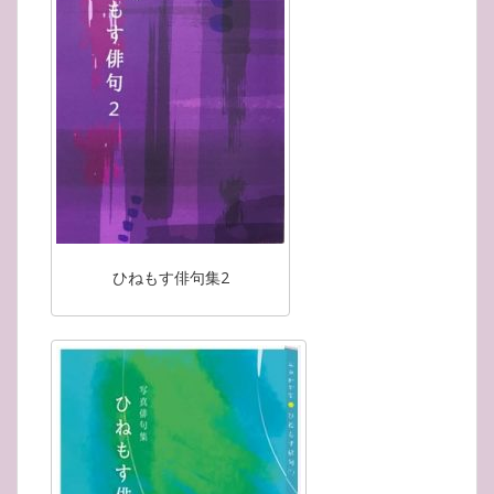
ひねもす俳句集2