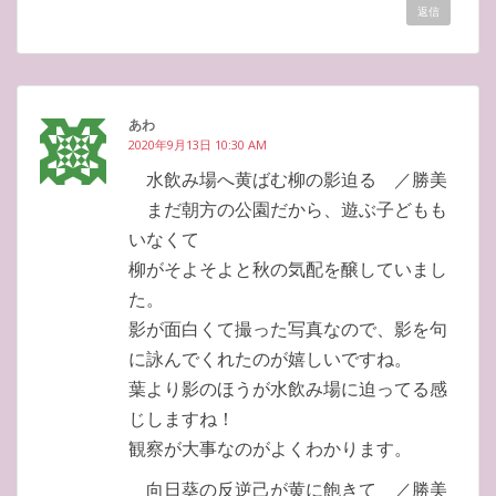
返信
あわ
2020年9月13日 10:30 AM
水飲み場へ黄ばむ柳の影迫る ／勝美
まだ朝方の公園だから、遊ぶ子どもも
いなくて
柳がそよそよと秋の気配を醸していまし
た。
影が面白くて撮った写真なので、影を句
に詠んでくれたのが嬉しいですね。
葉より影のほうが水飲み場に迫ってる感
じしますね！
観察が大事なのがよくわかります。
向日葵の反逆己が黄に飽きて ／勝美