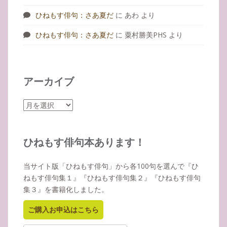
ひねもす俳句：さあ夏だ
に
あわ
より
ひねもす俳句：さあ夏だ
に
粟村勝美PHS
より
アーカイブ
ア
ー
カ
イ
ひねもす俳句本あります！
ブ
当サイト版「ひねもす俳句」から各100句を選んで『ひ
ねもす俳句集１』『ひねもす俳句集２』『ひねもす俳句
集３』を書籍化しました。
ご購入お申込はこちら