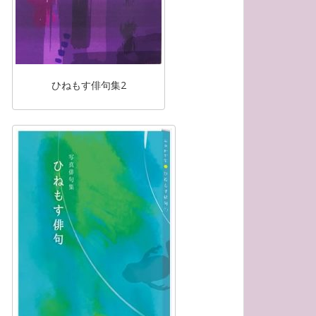
ひねもす俳句集2