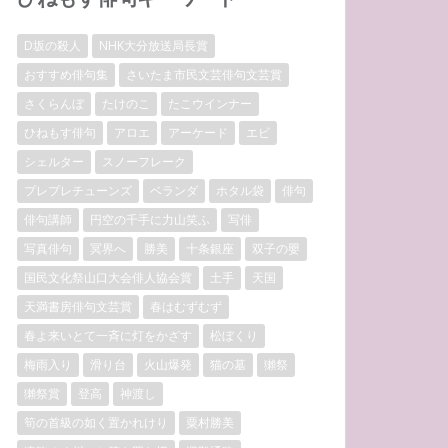
D坂の殺人
NHK大分放送局長賞
おすすめ俳句集
さいたま市民文芸俳句文芸賞
さくらんぼ
たけのこ
たこウインナー
ひねもす俳句
アロエ
アーケード
エビ
シェルター
スノーフレーク
プレプレチューンズ
ベランダ
ホタル袋
俳句
俳句講師
円空の千手に力山笑ふ
写俳
写真俳句
冥界へ
勝美
十条銀座
双子の嬰
国民文化祭山口大会俳人協会賞
土手
天国
天満書房俳句文芸賞
春はむずむず
春よ来いとて一斉に灯をかざす
松ぼくり
梅雨入り
滑り台
火山爆発
猫の墓
獺祭
獺祭賞
登高
神渡し
筍の首級の如く置かれけり
粟村勝美