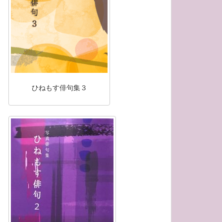
ひねもす俳句集３