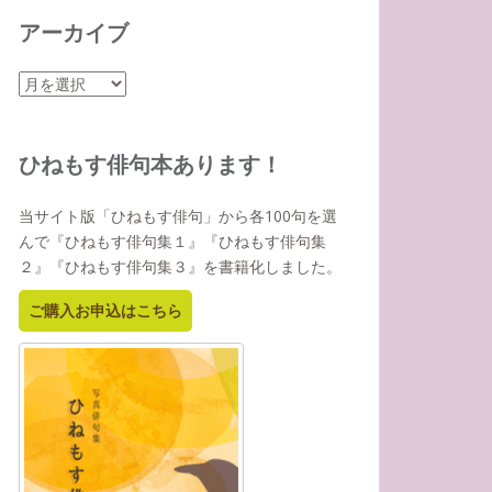
アーカイブ
ア
ー
カ
イ
ひねもす俳句本あります！
ブ
当サイト版「ひねもす俳句」から各100句を選
んで『ひねもす俳句集１』『ひねもす俳句集
２』『ひねもす俳句集３』を書籍化しました。
ご購入お申込はこちら