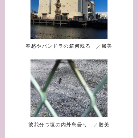
春愁やパンドラの箱何残る ／勝美
彼我分つ垣の内外鳥曇り ／勝美