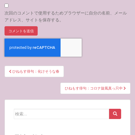
次回のコメントで使用するためブラウザーに自分の名前、メール
アドレス、サイトを保存する。
投
ひねもす俳句：化けそうな春
稿
ナ
ひねもす俳句：コロナ旋風真っ只中
ビ
ゲ
ー
検
シ
索:
ョ
ン