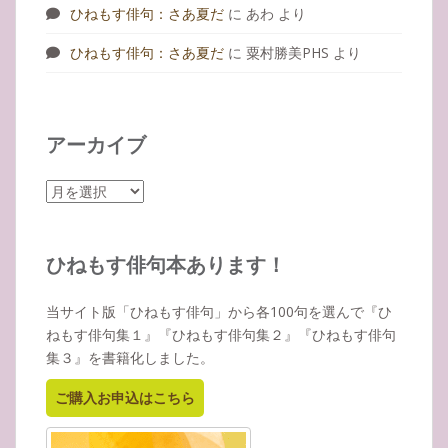
ひねもす俳句：さあ夏だ
に
あわ
より
ひねもす俳句：さあ夏だ
に
粟村勝美PHS
より
アーカイブ
ア
ー
カ
イ
ひねもす俳句本あります！
ブ
当サイト版「ひねもす俳句」から各100句を選んで『ひ
ねもす俳句集１』『ひねもす俳句集２』『ひねもす俳句
集３』を書籍化しました。
ご購入お申込はこちら