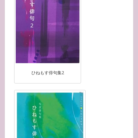
ひねもす俳句集2