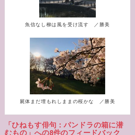
魚信なし柳は風を受け流す ／勝美
屍体まだ埋もれしままの桜かな ／勝美
「ひねもす俳句：パンドラの箱に潜
むもの」への8件のフィードバック