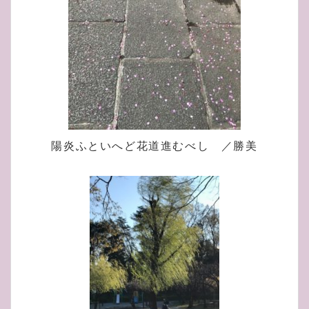
陽炎ふといへど花道進むべし ／勝美