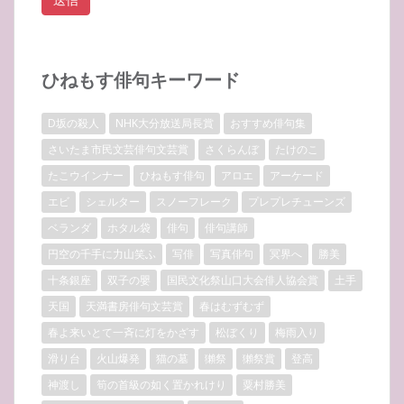
ひねもす俳句キーワード
D坂の殺人
NHK大分放送局長賞
おすすめ俳句集
さいたま市民文芸俳句文芸賞
さくらんぼ
たけのこ
たこウインナー
ひねもす俳句
アロエ
アーケード
エビ
シェルター
スノーフレーク
プレプレチューンズ
ベランダ
ホタル袋
俳句
俳句講師
円空の千手に力山笑ふ
写俳
写真俳句
冥界へ
勝美
十条銀座
双子の嬰
国民文化祭山口大会俳人協会賞
土手
天国
天満書房俳句文芸賞
春はむずむず
春よ来いとて一斉に灯をかざす
松ぼくり
梅雨入り
滑り台
火山爆発
猫の墓
獺祭
獺祭賞
登高
神渡し
筍の首級の如く置かれけり
粟村勝美