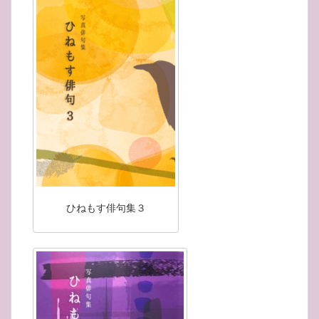
ひねもす俳句集３