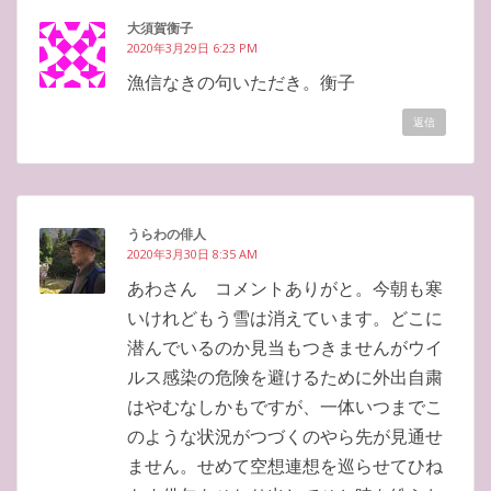
大須賀衡子
2020年3月29日 6:23 PM
漁信なきの句いただき。衡子
返信
うらわの俳人
2020年3月30日 8:35 AM
あわさん コメントありがと。今朝も寒
いけれどもう雪は消えています。どこに
潜んでいるのか見当もつきませんがウイ
ルス感染の危険を避けるために外出自粛
はやむなしかもですが、一体いつまでこ
のような状況がつづくのやら先が見通せ
ません。せめて空想連想を巡らせてひね