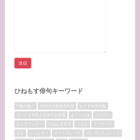
ひねもす俳句キーワード
D坂の殺人
NHK大分放送局長賞
おすすめ俳句集
さいたま市民文芸俳句文芸賞
さくらんぼ
たけのこ
たこウインナー
ひねもす俳句
アロエ
アーケード
エビ
シェルター
スノーフレーク
プレプレチューンズ