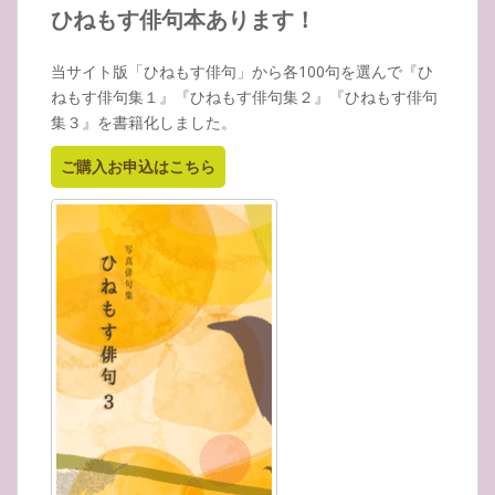
イ
ひねもす俳句本あります！
ブ
当サイト版「ひねもす俳句」から各100句を選んで『ひ
ねもす俳句集１』『ひねもす俳句集２』『ひねもす俳句
集３』を書籍化しました。
ご購入お申込はこちら