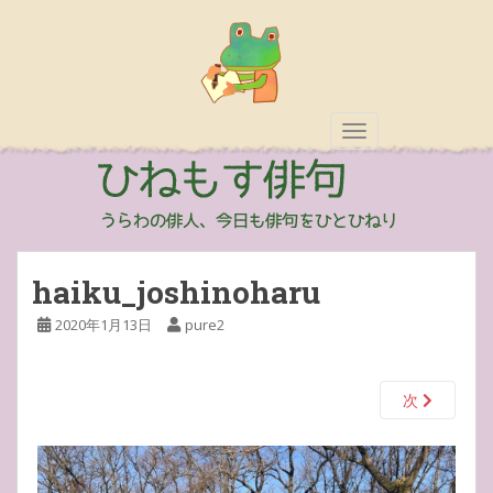
TOGGLE NAVIGAT
haiku_joshinoharu
2020年1月13日
pure2
次