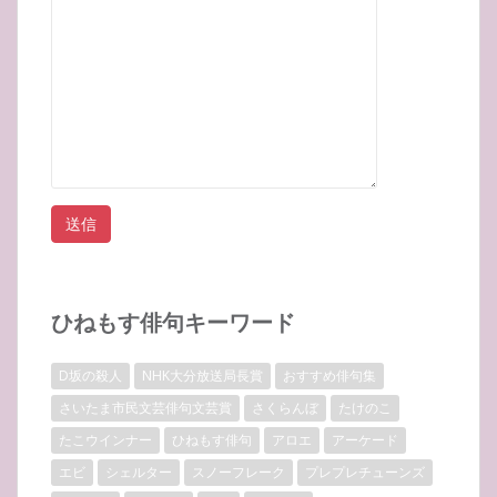
ひねもす俳句キーワード
D坂の殺人
NHK大分放送局長賞
おすすめ俳句集
さいたま市民文芸俳句文芸賞
さくらんぼ
たけのこ
たこウインナー
ひねもす俳句
アロエ
アーケード
エビ
シェルター
スノーフレーク
プレプレチューンズ