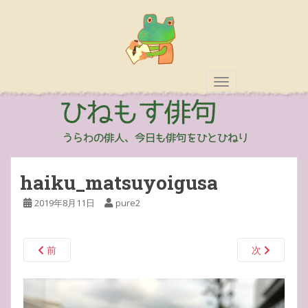
TOGGLE NAVIGAT
haiku_matsuyoigusa
2019年8月11日
pure2
前
次