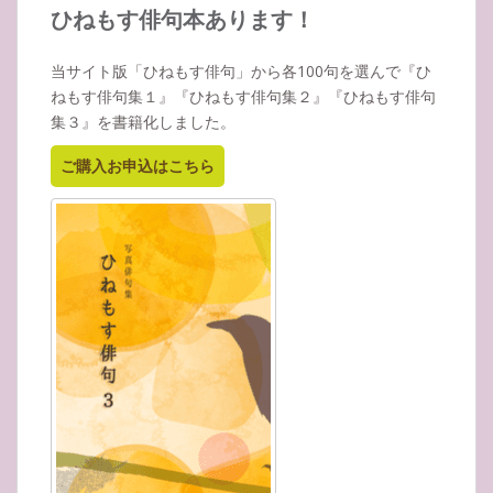
イ
ひねもす俳句本あります！
ブ
当サイト版「ひねもす俳句」から各100句を選んで『ひ
ねもす俳句集１』『ひねもす俳句集２』『ひねもす俳句
集３』を書籍化しました。
ご購入お申込はこちら