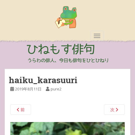
TOGGLE NAVIGAT
haiku_karasuuri
2019年8月11日
pure2
前
次