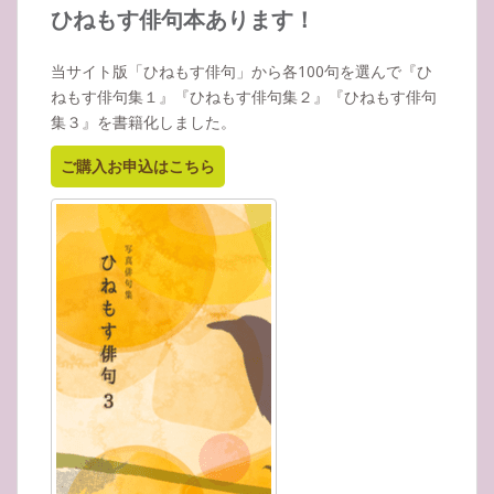
イ
ひねもす俳句本あります！
ブ
当サイト版「ひねもす俳句」から各100句を選んで『ひ
ねもす俳句集１』『ひねもす俳句集２』『ひねもす俳句
集３』を書籍化しました。
ご購入お申込はこちら