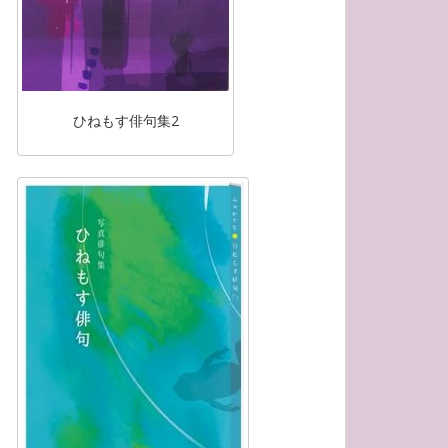
ひねもす俳句集2