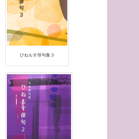
ひねもす俳句集３