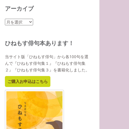
アーカイブ
ア
ー
カ
イ
ひねもす俳句本あります！
ブ
当サイト版「ひねもす俳句」から各100句を選
んで『ひねもす俳句集１』『ひねもす俳句集
２』『ひねもす俳句集３』を書籍化しました。
ご購入お申込はこちら