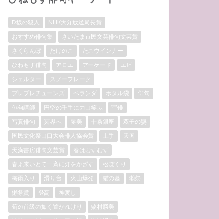
D坂の殺人
NHK大分放送局長賞
おすすめ俳句集
さいたま市民文芸俳句文芸賞
さくらんぼ
たけのこ
たこウインナー
ひねもす俳句
アロエ
アーケード
エビ
シェルター
スノーフレーク
プレプレチューンズ
ベランダ
ホタル袋
俳句
俳句講師
円空の千手に力山笑ふ
写俳
写真俳句
冥界へ
勝美
十条銀座
双子の嬰
国民文化祭山口大会俳人協会賞
土手
天国
天満書房俳句文芸賞
春はむずむず
春よ来いとて一斉に灯をかざす
松ぼくり
梅雨入り
滑り台
火山爆発
猫の墓
獺祭
獺祭賞
登高
神渡し
筍の首級の如く置かれけり
粟村勝美