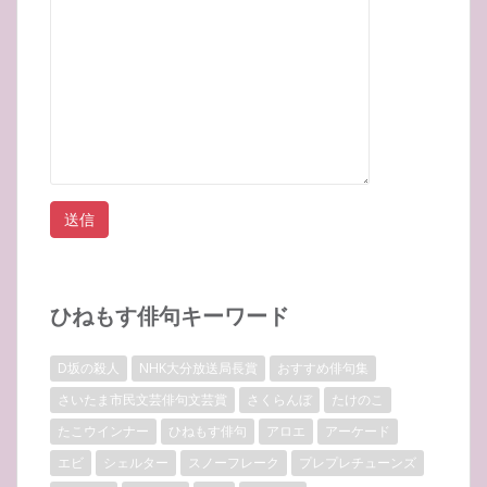
ひねもす俳句キーワード
D坂の殺人
NHK大分放送局長賞
おすすめ俳句集
さいたま市民文芸俳句文芸賞
さくらんぼ
たけのこ
たこウインナー
ひねもす俳句
アロエ
アーケード
エビ
シェルター
スノーフレーク
プレプレチューンズ