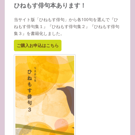
イ
ひねもす俳句本あります！
ブ
当サイト版「ひねもす俳句」から各100句を選んで『ひ
ねもす俳句集１』『ひねもす俳句集２』『ひねもす俳句
集３』を書籍化しました。
ご購入お申込はこちら