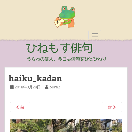
TOGGLE NAVIGAT
haiku_kadan
2018年3月28日
pure2
前
次