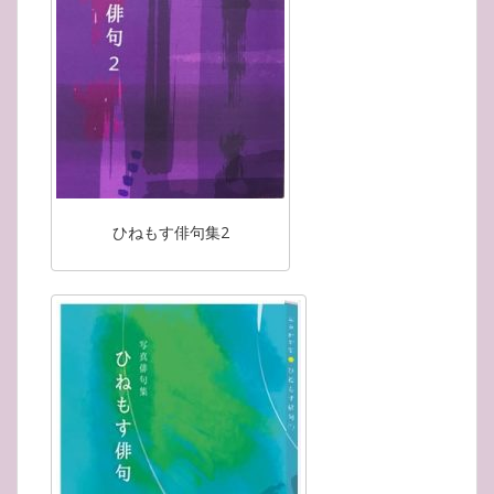
ひねもす俳句集2