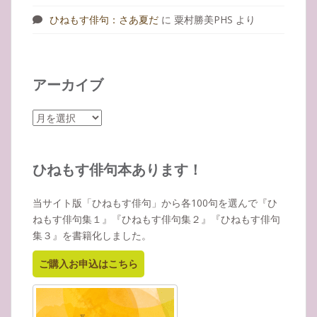
ひねもす俳句：さあ夏だ
に
粟村勝美PHS
より
アーカイブ
ア
ー
カ
イ
ひねもす俳句本あります！
ブ
当サイト版「ひねもす俳句」から各100句を選んで『ひ
ねもす俳句集１』『ひねもす俳句集２』『ひねもす俳句
集３』を書籍化しました。
ご購入お申込はこちら