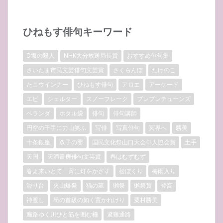
ひねもす俳句キーワード
D坂の殺人
NHK大分放送局長賞
おすすめ俳句集
さいたま市民文芸俳句文芸賞
さくらんぼ
たけのこ
たこウインナー
ひねもす俳句
アロエ
アーケード
エビ
シェルター
スノーフレーク
プレプレチューンズ
ベランダ
ホタル袋
俳句
俳句講師
円空の千手に力山笑ふ
写俳
写真俳句
冥界へ
勝美
十条銀座
双子の嬰
国民文化祭山口大会俳人協会賞
土手
天国
天満書房俳句文芸賞
春はむずむず
春よ来いとて一斉に灯をかざす
松ぼくり
梅雨入り
滑り台
火山爆発
猫の墓
獺祭
獺祭賞
登高
神渡し
筍の首級の如く置かれけり
粟村勝美
遍路ゆく川ひと筋を囲む柵
避難通路