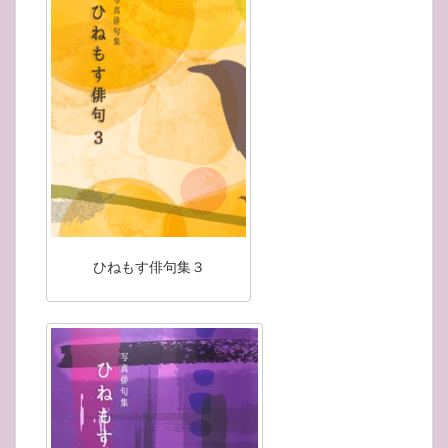
ひねもす俳句集３