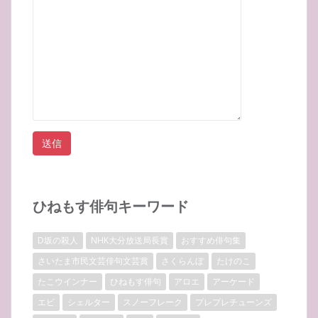
ひねもす俳句キーワード
D坂の殺人
NHK大分放送局長賞
おすすめ俳句集
さいたま市民文芸俳句文芸賞
さくらんぼ
たけのこ
たこウインナー
ひねもす俳句
アロエ
アーケード
エビ
シェルター
スノーフレーク
プレプレチューンズ