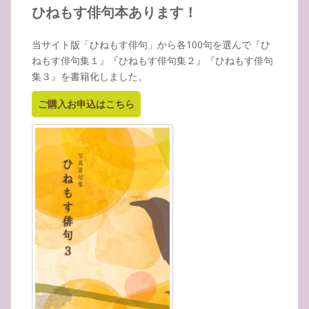
イ
ひねもす俳句本あります！
ブ
当サイト版「ひねもす俳句」から各100句を選んで『ひ
ねもす俳句集１』『ひねもす俳句集２』『ひねもす俳句
集３』を書籍化しました。
ご購入お申込はこちら