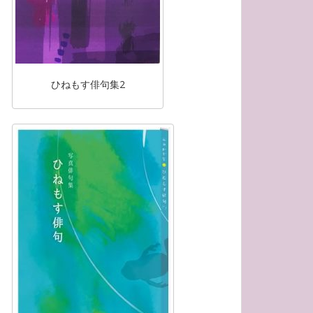
ひねもす俳句集2