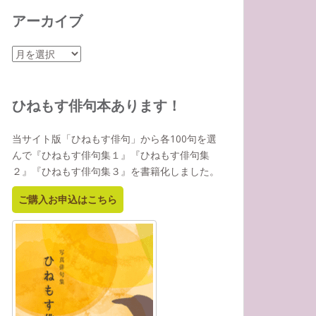
アーカイブ
ア
ー
カ
イ
ひねもす俳句本あります！
ブ
当サイト版「ひねもす俳句」から各100句を選
んで『ひねもす俳句集１』『ひねもす俳句集
２』『ひねもす俳句集３』を書籍化しました。
ご購入お申込はこちら