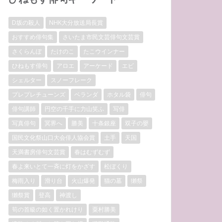
D坂の殺人
NHK大分放送局長賞
おすすめ俳句集
さいたま市民文芸俳句文芸賞
さくらんぼ
たけのこ
たこウインナー
ひねもす俳句
アロエ
アーケード
エビ
シェルター
スノーフレーク
プレプレチューンズ
ベランダ
ホタル袋
俳句
俳句講師
円空の千手に力山笑ふ
写俳
写真俳句
冥界へ
勝美
十条銀座
双子の嬰
国民文化祭山口大会俳人協会賞
土手
天国
天満書房俳句文芸賞
春はむずむず
春よ来いとて一斉に灯をかざす
松ぼくり
梅雨入り
滑り台
火山爆発
猫の墓
獺祭
獺祭賞
登高
神渡し
筍の首級の如く置かれけり
粟村勝美