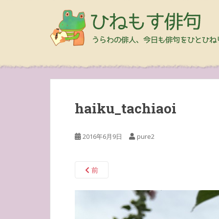
haiku_tachiaoi
2016年6月9日
pure2
前