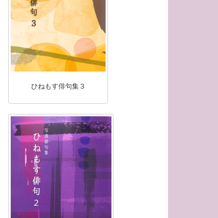
ひねもす俳句集３