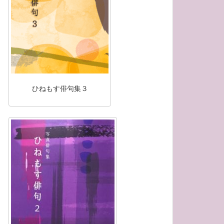
ひねもす俳句集３