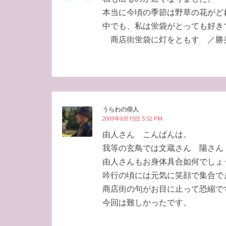
本当に今頃の季節は野草の花がど
中でも、私は蛍袋がとっても好き
商店街蛍袋に灯をともす ／勝
うらわの俳人
2009年6月15日 5:52 PM
由人さん こんばんは。
我等の玄鳥では文蔵さん 陽さん
由人さんもお身体具合如何でしょ
吟行の頃には元気に笑顔で集合で
商店街の句がお目に止って恐縮で
今回は難しかったです。