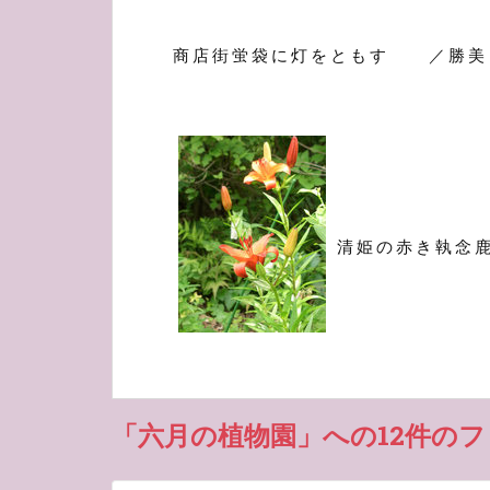
商店街蛍袋に灯をともす ／勝美
清姫の赤き執念
「六月の植物園」への12件の