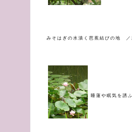
みそはぎの水漬く芭蕉結びの地 ／
睡蓮や眠気を誘