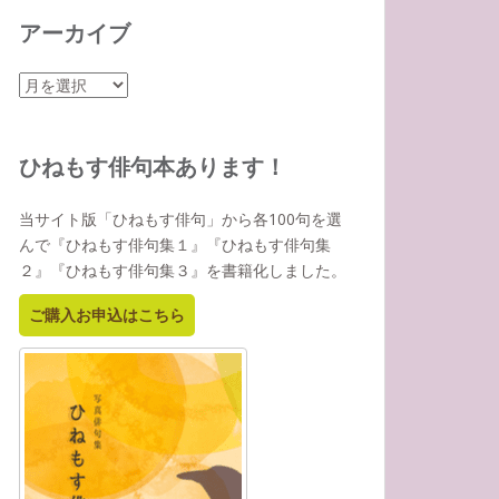
アーカイブ
ア
ー
カ
イ
ひねもす俳句本あります！
ブ
当サイト版「ひねもす俳句」から各100句を選
んで『ひねもす俳句集１』『ひねもす俳句集
２』『ひねもす俳句集３』を書籍化しました。
ご購入お申込はこちら