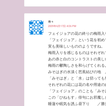
寿々
2009年6月17日 4:06 PM
フェイジョアの花の終りの梅雨
「フェイジョア」という花を初め
実も美味しいもののようですね。
梅雨入りを感じるものはそれぞれ
あの赤と白のコントラストの美し
梅雨の鬱陶しさを和らげてくれる
みそはぎの水漬く芭蕉結びの地 
「みそはぎ」と「水」は切っても
それぞれの花には花の名や用途の
「フェイジョア」のことも「みそ
この「ひねもす」俳句にお邪魔し
睡蓮や眠気を誘ふ昼下り ／勝