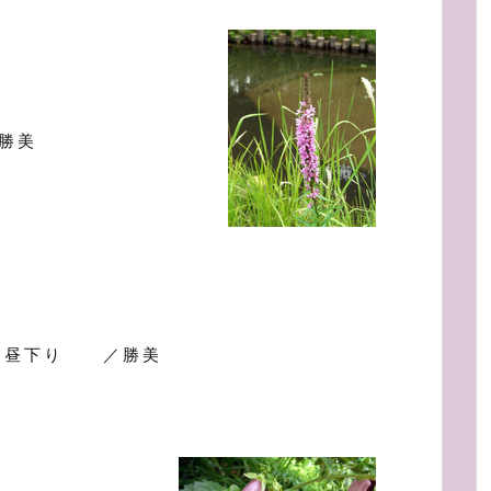
勝美
ふ昼下り ／勝美