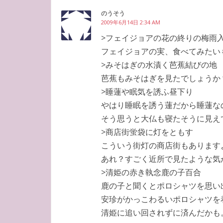
のうそう
2009年6月14日 2:34 AM
>フェイジョアの花の終りの梅雨
フェイジョアの実、食べてみたい
>みそはぎの水漬く芭蕉結びの地
芭蕉もみそはぎを見たでしょうか
>睡蓮や眠気を誘ふ昼下り
やはり睡眠を誘う蓮だから睡蓮な
そう思うと大仏も寝たそうに見え
>商店街蛍袋に灯をともす
こういう街灯の商店街もあります
あれ？すごく近所で見たような気
>清姫の赤き執念鹿の子百合
鹿の子と聞くとポロシャツを思い
安珍がかっこわるいポロシャツを
清姫に追い回されずに済んだかも