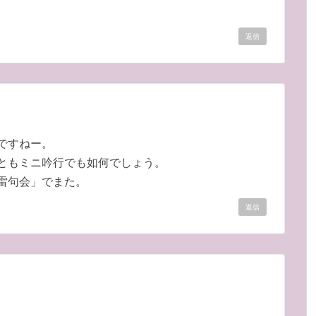
返信
ですねー。
ともミニ吟行でも如何でしょう。
雷句会」でまた。
返信