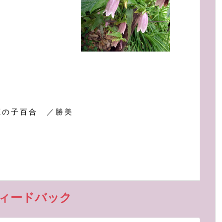
鹿の子百合 ／勝美
フィードバック