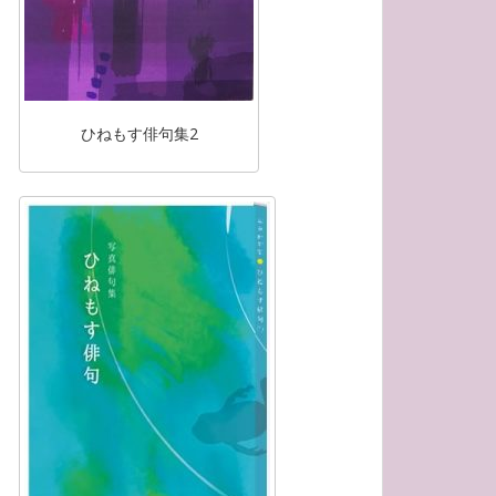
ひねもす俳句集2