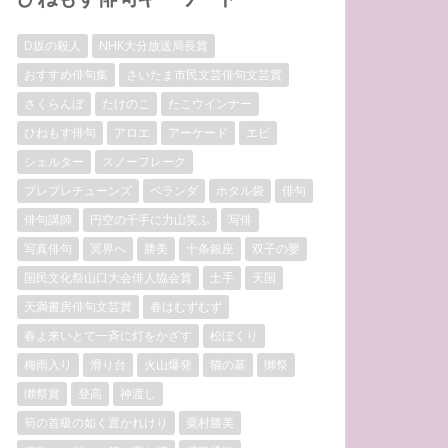
D坂の殺人
NHK大分放送局長賞
おすすめ俳句集
さいたま市民文芸俳句文芸賞
さくらんぼ
たけのこ
たこウインナー
ひねもす俳句
アロエ
アーケード
エビ
シェルター
スノーフレーク
プレプレチューンズ
ベランダ
ホタル袋
俳句
俳句講師
円空の千手に力山笑ふ
写俳
写真俳句
冥界へ
勝美
十条銀座
双子の嬰
国民文化祭山口大会俳人協会賞
土手
天国
天満書房俳句文芸賞
春はむずむず
春よ来いとて一斉に灯をかざす
松ぼくり
梅雨入り
滑り台
火山爆発
猫の墓
獺祭
獺祭賞
登高
神渡し
筍の首級の如く置かれけり
粟村勝美