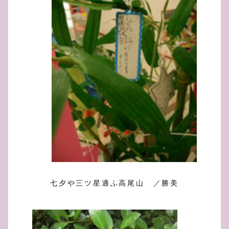
七夕や三ツ星適ふ高尾山 ／勝美