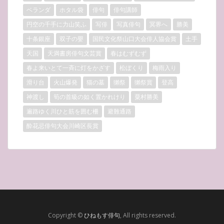
ベランダ
ホタル袋
俳句
俳句講師
円空の千手に力山笑ふ
写俳
写真俳句
冥界へ
勝美
十条銀座
双子の嬰
国民文化祭山口大会俳人協会賞
土手
天国
天満書房俳句文芸賞
春はむずむず
春よ来いとて一斉に灯をかざす
松ぼくり
梅雨入り
滑り台
火山爆発
猫の墓
獺祭
獺祭賞
登高
神渡し
筍の首級の如く置かれけり
粟村勝美
遍路ゆく川ひと筋を囲む柵
避難通路
酔花忌俳句大会川崎区長賞
Copyright ©
ひねもす俳句
, All rights reserved.