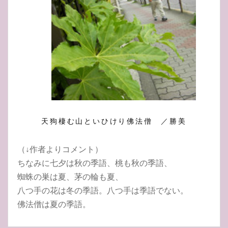
天狗棲む山といひけり佛法僧 ／勝美
（↓作者よりコメント）
ちなみに七夕は秋の季語、桃も秋の季語、
蜘蛛の巣は夏、茅の輪も夏、
八つ手の花は冬の季語。八つ手は季語でない。
佛法僧は夏の季語。