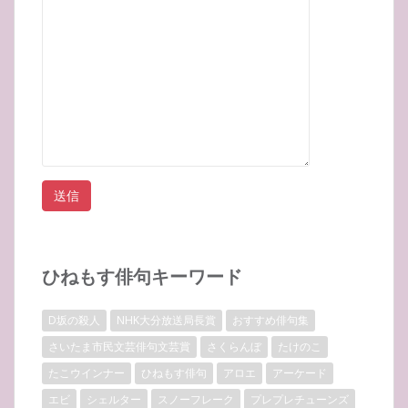
ひねもす俳句キーワード
D坂の殺人
NHK大分放送局長賞
おすすめ俳句集
さいたま市民文芸俳句文芸賞
さくらんぼ
たけのこ
たこウインナー
ひねもす俳句
アロエ
アーケード
エビ
シェルター
スノーフレーク
プレプレチューンズ