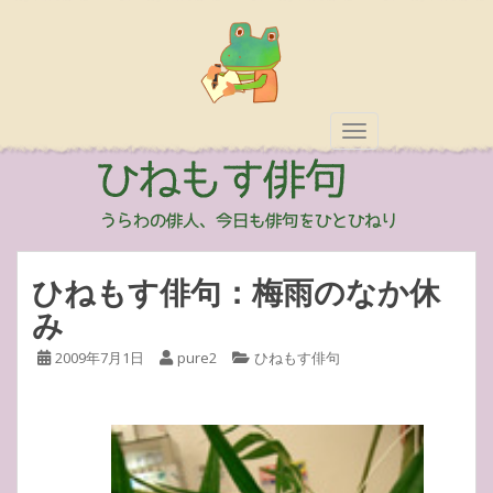
TOGGLE NAVIGAT
ひねもす俳句：梅雨のなか休
み
2009年7月1日
pure2
ひねもす俳句