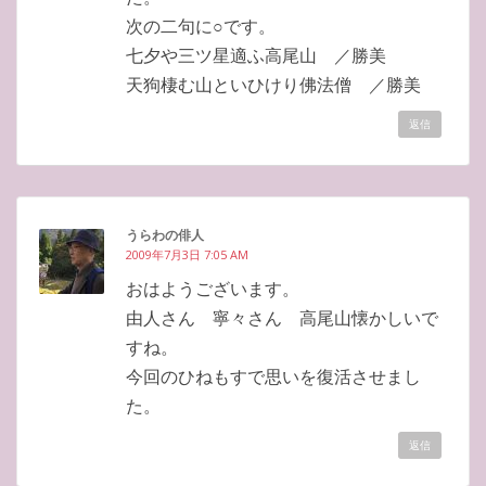
次の二句に○です。
七夕や三ツ星適ふ高尾山 ／勝美
天狗棲む山といひけり佛法僧 ／勝美
返信
うらわの俳人
2009年7月3日 7:05 AM
おはようございます。
由人さん 寧々さん 高尾山懐かしいで
すね。
今回のひねもすで思いを復活させまし
た。
返信