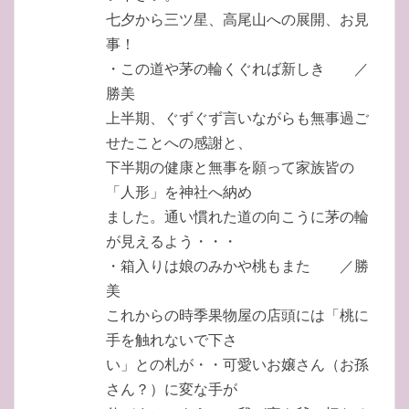
七夕から三ツ星、高尾山への展開、お見
事！
・この道や茅の輪くぐれば新しき ／
勝美
上半期、ぐずぐず言いながらも無事過ご
せたことへの感謝と、
下半期の健康と無事を願って家族皆の
「人形」を神社へ納め
ました。通い慣れた道の向こうに茅の輪
が見えるよう・・・
・箱入りは娘のみかや桃もまた ／勝
美
これからの時季果物屋の店頭には「桃に
手を触れないで下さ
い」との札が・・可愛いお嬢さん（お孫
さん？）に変な手が