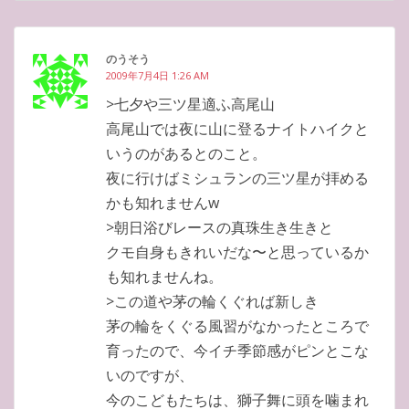
のうそう
2009年7月4日 1:26 AM
>七夕や三ツ星適ふ高尾山
高尾山では夜に山に登るナイトハイクと
いうのがあるとのこと。
夜に行けばミシュランの三ツ星が拝める
かも知れませんw
>朝日浴びレースの真珠生き生きと
クモ自身もきれいだな〜と思っているか
も知れませんね。
>この道や茅の輪くぐれば新しき
茅の輪をくぐる風習がなかったところで
育ったので、今イチ季節感がピンとこな
いのですが、
今のこどもたちは、獅子舞に頭を噛まれ