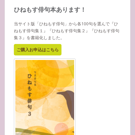
カ
イ
ひねもす俳句本あります！
ブ
当サイト版「ひねもす俳句」から各100句を選んで『ひ
ねもす俳句集１』『ひねもす俳句集２』『ひねもす俳句
集３』を書籍化しました。
ご購入お申込はこちら