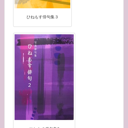
ひねもす俳句集３