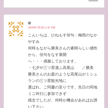
陽
2009年7月5日 2:41 PM
こんいちは、ひねもす俳句：梅雨のなか
やすみ
何時もながら勝美さんの素晴らしい感性
から、佳句をなす展開
へ・・・感服しております。
・七夕や三ツ星適ふ高尾山 ／勝美
勝美さんのお庭のような高尾山がミシュ
ランの三ツ星観光地に
選ばれ、ご同慶の至りです。先日の同地
ミニ吟行に参加できず
残念でしたが、何時か機会があればお誘
い下さい。