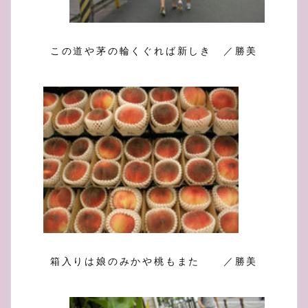
この道や茅の輪くぐれば新しき ／勝美
箱入りは娘のみかや桃もまた ／勝美