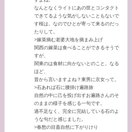
なんとなくライトにあの世とコンタクト
できてるような気がしないこともないで
す桜は。なのでひとが寄って来るのだっ
たりして。
>嫁菜摘む老婆大地を摘まみ上げ
関西の嫁菜は食べることができるそうで
すが、
関東のは食材に向かないとのこと。なる
ほど、
昔から言いますよね？東男に京女って。
>石あれば石に腰掛け遍路旅
自然の中に己を投げ出すお遍路さんのそ
のままの様子を感じる一句です。
過不足なく、完全に完結している石のよ
うな句だと感じました。
>春愁の目蓋自然に下がりけり