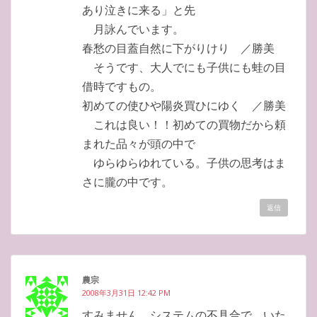
あり泣きに来る」と先
月詠んでいます。
春愁の目蓋自然に下がりけり ／勝美
そうです、大人でにも子供にも蛙の目
借時ですもの。
初めての使ひや陽炎買ひにゆく ／勝美
これは良い！！初めての買物だから頼
まれた品々が頭の中で
ゆらゆらゆれている。子供の思考はま
さに朧の中です。
返信
農宗
2008年3月31日 12:42 PM
すみません。システムの不具合で、いた