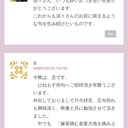
須々さん、いつも好いおつき合いをあり
がとうございます。
これからも須々さんのお目に留まるよう
な句を生み続けたいものです。
返信
圭
2008年3月31日 7:00 PM
今晩は、圭です。
ひねもす俳句へご招待頂き有難うござ
います。
外出しておりまして只今拝見、五句何れ
も興味深く、映像と共に勉強させて頂き
ました。
中でも 「嫁菜摘む老婆大地を摘み上