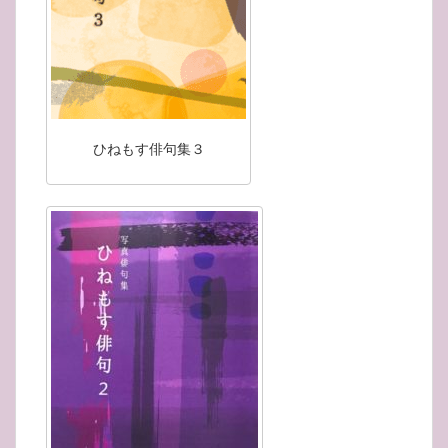
ひねもす俳句集３