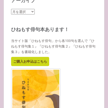
アーカイブ
ア
ー
カ
イ
ひねもす俳句本あります！
ブ
当サイト版「ひねもす俳句」から各100句を選んで『ひ
ねもす俳句集１』『ひねもす俳句集２』『ひねもす俳句
集３』を書籍化しました。
ご購入お申込はこちら