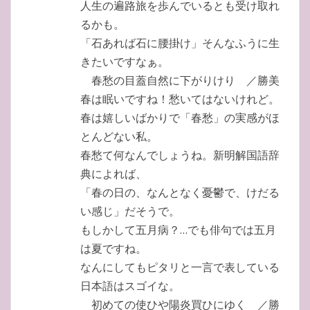
人生の遍路旅を歩んでいるとも受け取れ
るかも。
「石あれば石に腰掛け」そんなふうに生
きたいですなぁ。
春愁の目蓋自然に下がりけり ／勝美
春は眠いですね！愁いてはないけれど。
春は嬉しいばかりで「春愁」の実感がほ
とんどない私。
春愁て何なんでしょうね。新明解国語辞
典によれば、
「春の日の、なんとなく憂鬱で、けだる
い感じ」だそうで。
もしかして五月病？…でも俳句では五月
は夏ですね。
なんにしてもピタリと一言で表している
日本語はスゴイな。
初めての使ひや陽炎買ひにゆく ／勝