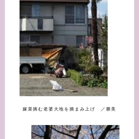
嫁菜摘む老婆大地を摘まみ上げ ／勝美