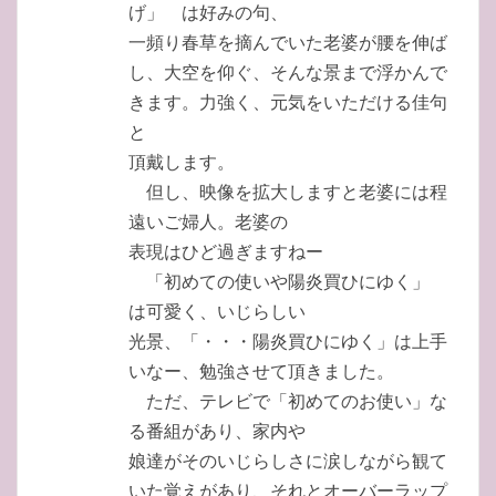
げ」 は好みの句、
一頻り春草を摘んでいた老婆が腰を伸ば
し、大空を仰ぐ、そんな景まで浮かんで
きます。力強く、元気をいただける佳句
と
頂戴します。
但し、映像を拡大しますと老婆には程
遠いご婦人。老婆の
表現はひど過ぎますねー
「初めての使いや陽炎買ひにゆく」
は可愛く、いじらしい
光景、「・・・陽炎買ひにゆく」は上手
いなー、勉強させて頂きました。
ただ、テレビで「初めてのお使い」な
る番組があり、家内や
娘達がそのいじらしさに涙しながら観て
いた覚えがあり、それとオーバーラップ