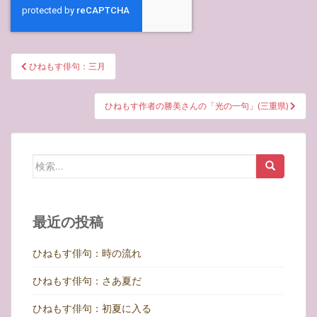
投
ひねもす俳句：三月
稿
ナ
ひねもす作者の勝美さんの「光の一句」(三重県)
ビ
ゲ
ー
検
シ
索:
ョ
ン
最近の投稿
ひねもす俳句：時の流れ
ひねもす俳句：さあ夏だ
ひねもす俳句：初夏に入る