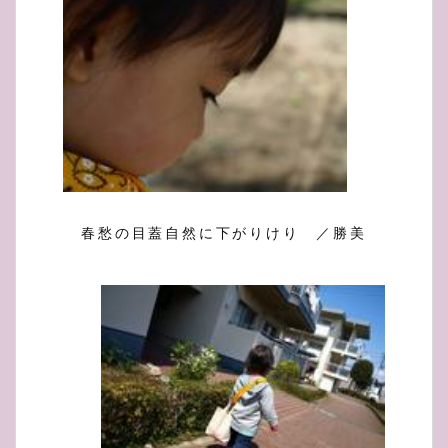
春愁の目蓋自然に下がりけり ／勝美