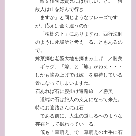
散文俳句は貴兄には珍しいこと。「何
故人は山を好んで行き
ますか」と同じようなフレーズです
が、応えは全く違うのが
「桜樹の下」にありますね。西行法師
のように死場所と考え ることもあるの
で。
嫁菜摘む老婆大地を摘まみ上げ ／勝美
ギャグ。「嫁」と「婆」がねえ・・・
しかも摘み上げでは嫁 を虐待している
景になってしまいますね。
石あれば石に腰掛け遍路旅 ／勝美
道端の石は旅人の支えになって来た。
特にお遍路さんには石
である前に、人生の道しるべのような
存在として据わってい る。
僕も「草萌え」で「草萌えの土手に石