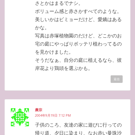
さとかはまるでナシ。
ボリューム感と赤さかすべてのような。
美しいかはビミョーだけど、愛嬌はある
かな。
写真は赤塚植物園のだけど、どこかのお
宅の庭にやっぱりボッテリ植わってるの
を見かけました。
そうだなぁ、自分の庭に植えるなら、彼
岸花より鶏頭を選ぶかも。
返信
農宗
2004年9月19日 7:12 PM
子供のころ、友達の家に遊びに行っての
帰り道、夕日に染まり、なお赤い曼珠沙