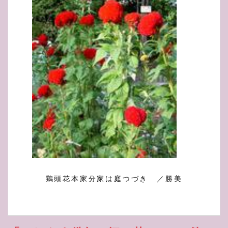
鶏頭花本家分家は庭つづき ／勝美