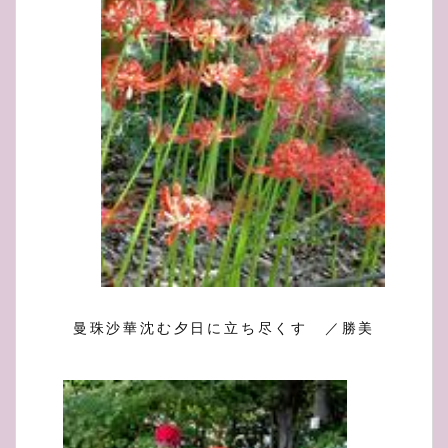
曼珠沙華沈む夕日に立ち尽くす ／勝美