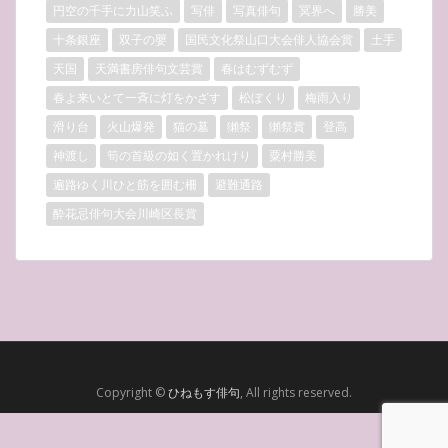
円空の千手に力山笑ふ
写俳
写真俳句
冥界へ
勝美
十条銀座
双子の嬰
国民文化祭山口大会俳人協会賞
土手
天国
天満書房俳句文芸賞
春はむずむず
春よ来いとて一斉に灯をかざす
松ぼくり
梅雨入り
滑り台
火山爆発
猫の墓
獺祭
獺祭賞
登高
神渡し
筍の首級の如く置かれけり
粟村勝美
遍路ゆく川ひと筋を囲む柵
避難通路
酔花忌俳句大会川崎区長賞
Copyright ©
ひねもす俳句
, All rights reserved.