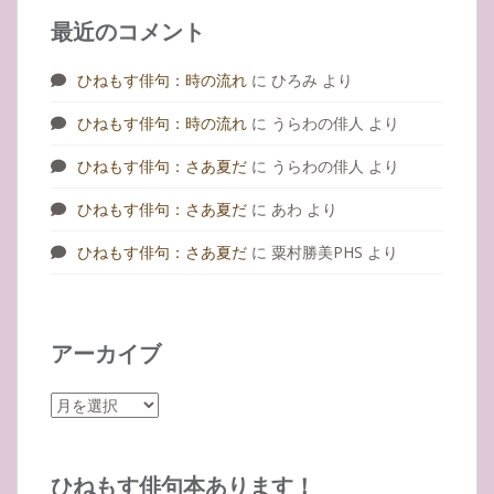
最近のコメント
ひねもす俳句：時の流れ
に
ひろみ
より
ひねもす俳句：時の流れ
に
うらわの俳人
より
ひねもす俳句：さあ夏だ
に
うらわの俳人
より
ひねもす俳句：さあ夏だ
に
あわ
より
ひねもす俳句：さあ夏だ
に
粟村勝美PHS
より
アーカイブ
ア
ー
カ
イ
ひねもす俳句本あります！