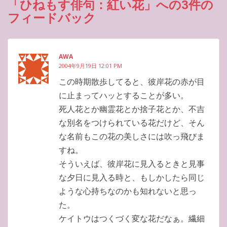
「ひねもす俳句：紅い花」への3件の
フィードバック
AWA
2004年9月19日 12:01 PM
この時期散歩してると、彼岸花の赤が目
に止まってハッとすることが多い。
死人花とか幽霊花とか捨子花とか、不吉
な別名をつけられている花だけど、そん
な名前もこの花の美しさには吹っ飛びま
すね。
そういえば、彼岸花に見入るときと見事
な夕日に見入る時と、もしかしたら同じ
ような心持ちなのかも知れないと思っ
た。
ケイトウはつくづく変な花だなぁ。繊細