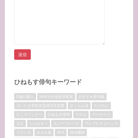
ひねもす俳句キーワード
D坂の殺人
NHK大分放送局長賞
おすすめ俳句集
さいたま市民文芸俳句文芸賞
さくらんぼ
たけのこ
たこウインナー
ひねもす俳句
アロエ
アーケード
エビ
シェルター
スノーフレーク
プレプレチューンズ
ベランダ
ホタル袋
俳句
俳句講師