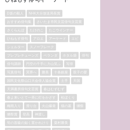
D坂の殺人
NHK大分放送局長賞
おすすめ俳句集
さいたま市民文芸俳句文芸賞
さくらんぼ
たけのこ
たこウインナー
ひねもす俳句
アロエ
アーケード
エビ
シェルター
スノーフレーク
プレプレチューンズ
ベランダ
ホタル袋
俳句
俳句講師
円空の千手に力山笑ふ
写俳
写真俳句
冥界へ
勝美
十条銀座
双子の嬰
国民文化祭山口大会俳人協会賞
土手
天国
天満書房俳句文芸賞
春はむずむず
春よ来いとて一斉に灯をかざす
松ぼくり
梅雨入り
滑り台
火山爆発
猫の墓
獺祭
獺祭賞
登高
神渡し
筍の首級の如く置かれけり
粟村勝美