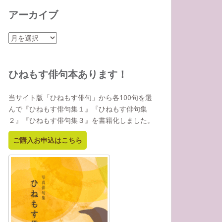
アーカイブ
ア
ー
カ
イ
ひねもす俳句本あります！
ブ
当サイト版「ひねもす俳句」から各100句を選
んで『ひねもす俳句集１』『ひねもす俳句集
２』『ひねもす俳句集３』を書籍化しました。
ご購入お申込はこちら