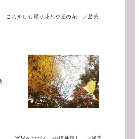
これをしも帰り花とや韮の花 ／勝美
美
冥界へつづくこの橋神渡し ／勝美