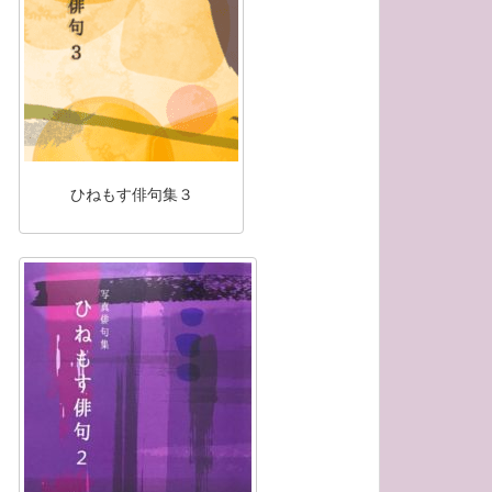
ひねもす俳句集３