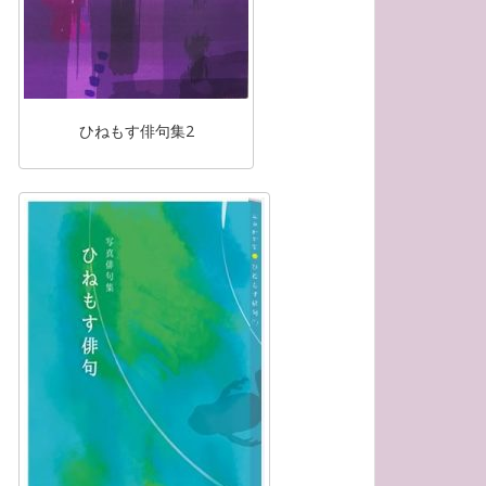
ひねもす俳句集2