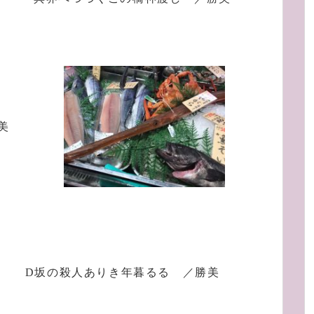
美
D坂の殺人ありき年暮るる ／勝美