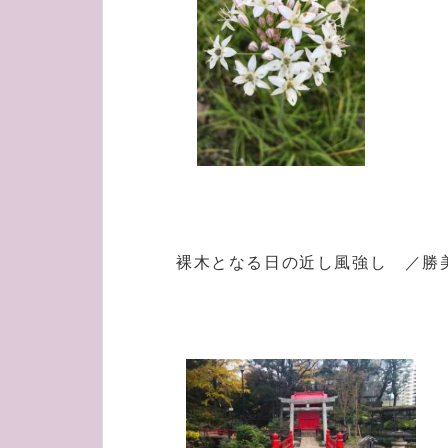
裸木となる日の近し風強し ／勝