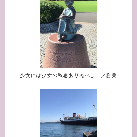
少女には少女の秋思ありぬべし ／勝美