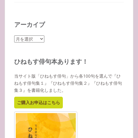
アーカイブ
ア
ー
カ
イ
ひねもす俳句本あります！
ブ
当サイト版「ひねもす俳句」から各100句を選んで『ひ
ねもす俳句集１』『ひねもす俳句集２』『ひねもす俳句
集３』を書籍化しました。
ご購入お申込はこちら