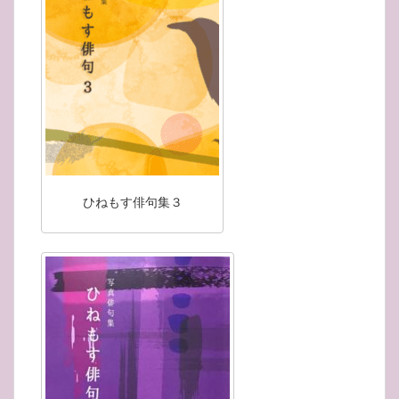
ひねもす俳句集３