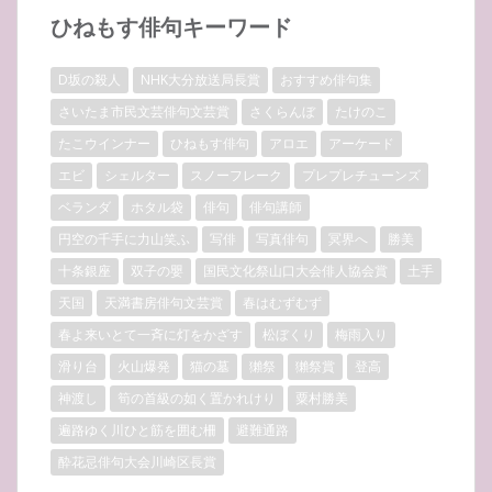
ひねもす俳句キーワード
D坂の殺人
NHK大分放送局長賞
おすすめ俳句集
さいたま市民文芸俳句文芸賞
さくらんぼ
たけのこ
たこウインナー
ひねもす俳句
アロエ
アーケード
エビ
シェルター
スノーフレーク
プレプレチューンズ
ベランダ
ホタル袋
俳句
俳句講師
円空の千手に力山笑ふ
写俳
写真俳句
冥界へ
勝美
十条銀座
双子の嬰
国民文化祭山口大会俳人協会賞
土手
天国
天満書房俳句文芸賞
春はむずむず
春よ来いとて一斉に灯をかざす
松ぼくり
梅雨入り
滑り台
火山爆発
猫の墓
獺祭
獺祭賞
登高
神渡し
筍の首級の如く置かれけり
粟村勝美
遍路ゆく川ひと筋を囲む柵
避難通路
酔花忌俳句大会川崎区長賞