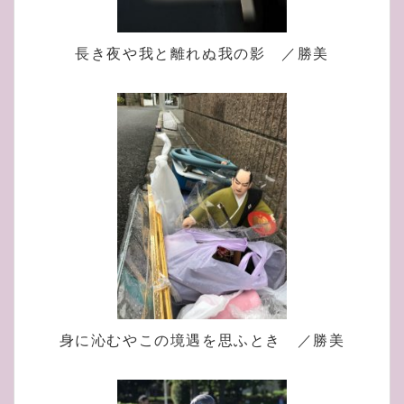
長き夜や我と離れぬ我の影 ／勝美
身に沁むやこの境遇を思ふとき ／勝美