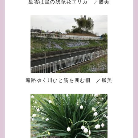
星雲は星の残骸花エリカ ／勝美
遍路ゆく川ひと筋を囲む柵 ／勝美