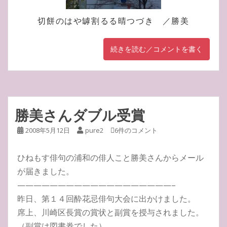
切餅のはや罅割るる晴つづき ／勝美
続きを読む／コメントを書く
勝美さんダブル受賞
2008年5月12日
pure2
6件のコメント
ひねもす俳句の浦和の俳人こと勝美さんからメール
が届きました。
———————————————————–
昨日、第１４回酔花忌俳句大会に出かけました。
席上、川崎区長賞の賞状と副賞を授与されました。
（副賞は図書券でした）