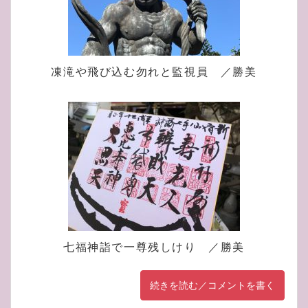
凍滝や飛び込む勿れと監視員 ／勝美
七福神詣で一尊残しけり ／勝美
続きを読む／コメントを書く