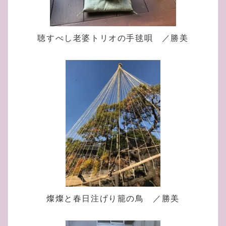
聴すべし老婆トリオの手毬唄 ／勝美
燦燦と春日注げり籠の鳥 ／勝美