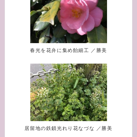
春光を花弁に集め飴細工 ／勝美
居留地の鉄鎖光れり花なづな ／勝美