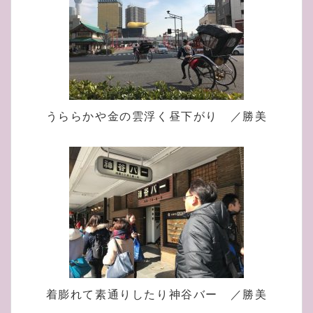
うららかや金の雲浮く昼下がり ／勝美
着膨れて素通りしたり神谷バー ／勝美