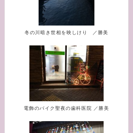
冬の川暗き世相を映しけり ／勝美
電飾のバイク聖夜の歯科医院 ／勝美