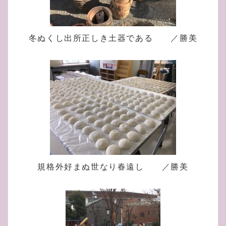
冬ぬくし出所正しき土器である ／勝美
規格外好まぬ世なり春遠し ／勝美