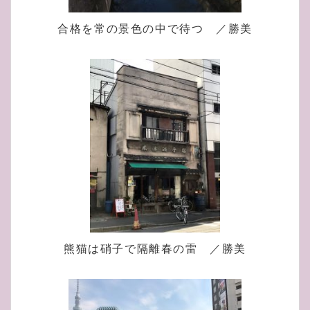
合格を常の景色の中で待つ ／勝美
熊猫は硝子で隔離春の雷 ／勝美