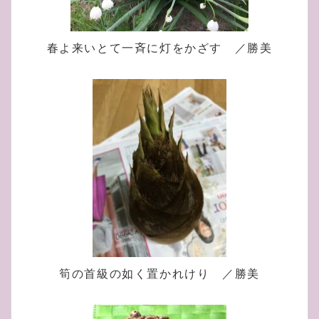
春よ来いとて一斉に灯をかざす ／勝美
筍の首級の如く置かれけり ／勝美