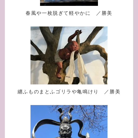
春風や一枚脱ぎて軽やかに ／勝美
纏ふものまとふゴリラや亀鳴けり ／勝美