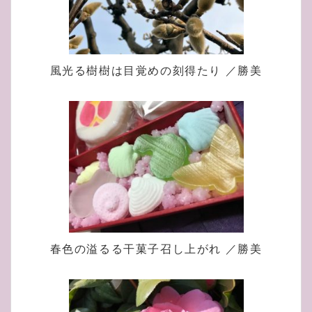
風光る樹樹は目覚めの刻得たり ／勝美
春色の溢るる干菓子召し上がれ ／勝美