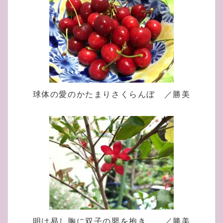
球体の愛のかたまりさくらんぼ ／勝美
明け易し胸に双子の嬰を抱き ／勝美