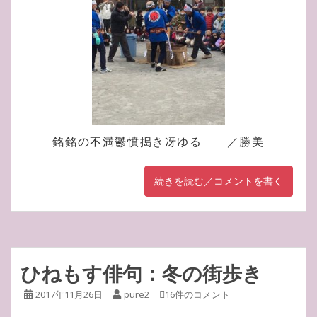
銘銘の不満鬱憤搗き冴ゆる ／勝美
続きを読む／コメントを書く
ひねもす俳句：冬の街歩き
2017年11月26日
pure2
16件のコメント