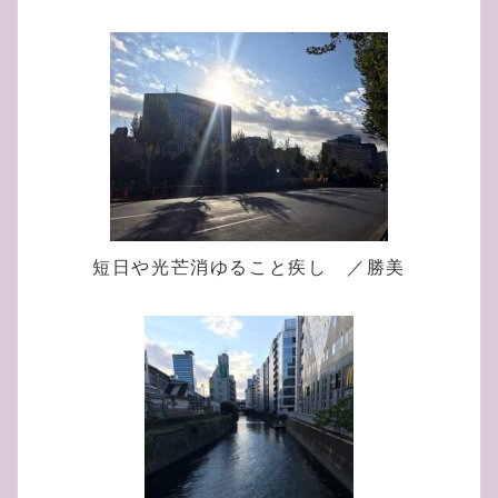
短日や光芒消ゆること疾し ／勝美