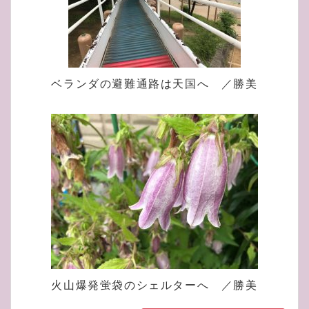
ベランダの避難通路は天国へ ／勝美
火山爆発蛍袋のシェルターへ ／勝美