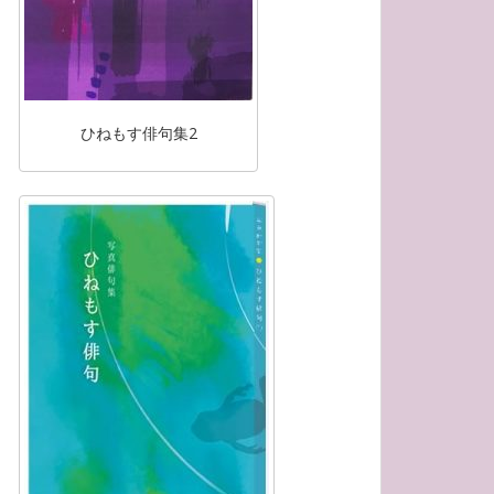
ひねもす俳句集2