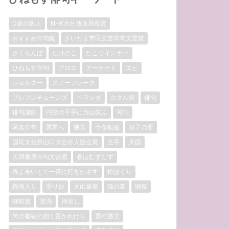
D坂の殺人
NHK大分放送局長賞
おすすめ俳句集
さいたま市民文芸俳句文芸賞
さくらんぼ
たけのこ
たこウインナー
ひねもす俳句
アロエ
アーケード
エビ
シェルター
スノーフレーク
プレプレチューンズ
ベランダ
ホタル袋
俳句
俳句講師
円空の千手に力山笑ふ
写俳
写真俳句
冥界へ
勝美
十条銀座
双子の嬰
国民文化祭山口大会俳人協会賞
土手
天国
天満書房俳句文芸賞
春はむずむず
春よ来いとて一斉に灯をかざす
松ぼくり
梅雨入り
滑り台
火山爆発
猫の墓
獺祭
獺祭賞
登高
神渡し
筍の首級の如く置かれけり
粟村勝美