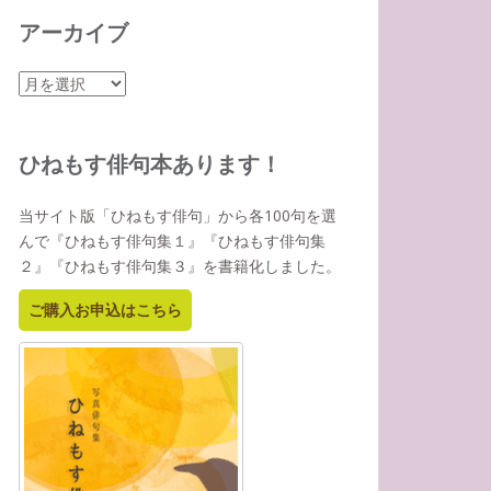
アーカイブ
ア
ー
カ
イ
ひねもす俳句本あります！
ブ
当サイト版「ひねもす俳句」から各100句を選
んで『ひねもす俳句集１』『ひねもす俳句集
２』『ひねもす俳句集３』を書籍化しました。
ご購入お申込はこちら