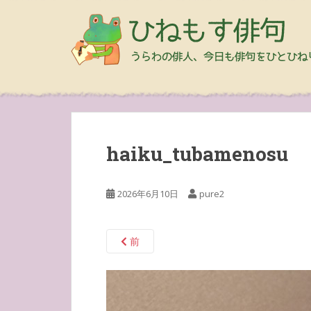
haiku_tubamenosu
2026年6月10日
pure2
前