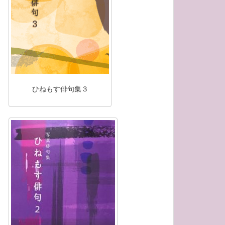
ひねもす俳句集３