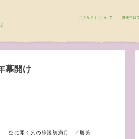
このサイトについて
勝美プロ
年幕開け
空に開く穴の静謐初満月 ／勝美