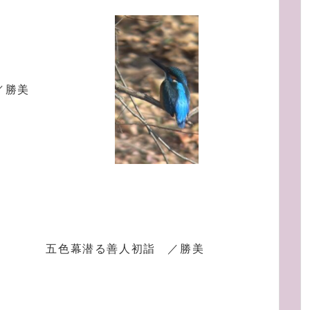
／勝美
五色幕潜る善人初詣 ／勝美