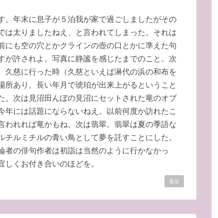
す。年末に息子が５泊我が家で過ごしましたがその
では太りましたねえ、と言われてしまった。それは
前にも空の穴とかクラインの壺の口とかに準えた句
すが許されよ。写真に静謐を感じたまでのこと。次
、久慈に行った時（久慈といえば淋代の浜の和布を
場所あり、長い年月で琥珀が出来上がるということ
た。次は見沼田んぼの見沼にセットされた竜のオブ
今年には話題にならないねえ。以前何度か訪れたこ
言われれば竜かもね。次は翡翠。翡翠は夏の季語な
ルチルミチルの青い鳥として夢を託すことにした。
論者の俳句作者は初詣は当然のように行かなかっ
宜しくお付き合いのほどを。
返信