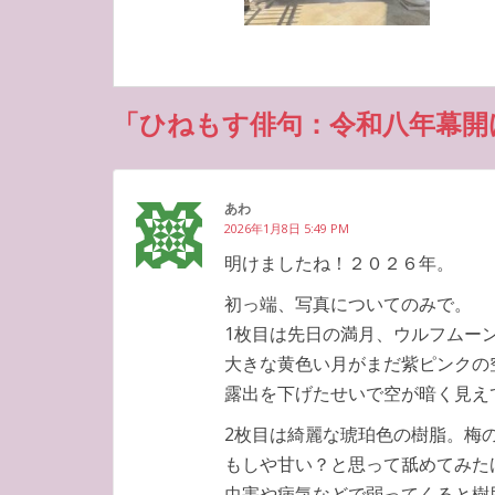
「ひねもす俳句：令和八年幕開
あわ
2026年1月8日 5:49 PM
明けましたね！２０２６年。
初っ端、写真についてのみで。
1枚目は先日の満月、ウルフムー
大きな黄色い月がまだ紫ピンクの
露出を下げたせいで空が暗く見え
2枚目は綺麗な琥珀色の樹脂。梅
もしや甘い？と思って舐めてみた
虫害や病気などで弱ってくると樹