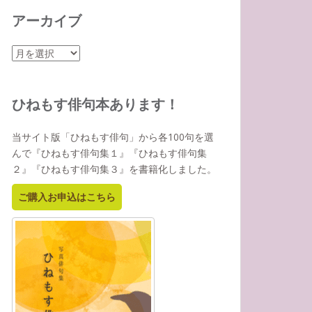
アーカイブ
ア
ー
カ
イ
ひねもす俳句本あります！
ブ
当サイト版「ひねもす俳句」から各100句を選
んで『ひねもす俳句集１』『ひねもす俳句集
２』『ひねもす俳句集３』を書籍化しました。
ご購入お申込はこちら