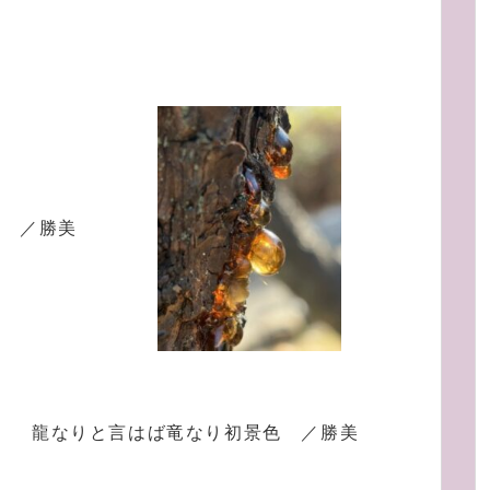
珀 ／勝美
龍なりと言はば竜なり初景色 ／勝美