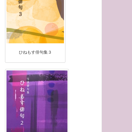
ひねもす俳句集３