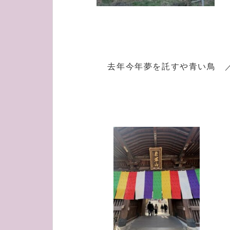
去年今年夢を託すや青い鳥 