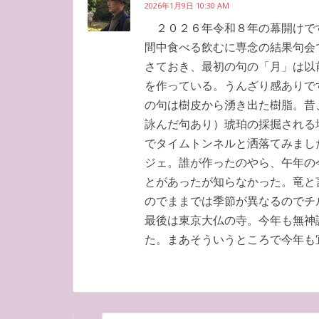
2026年1月9日 10:30 AM
２０２６年令和８年の幕開けで
間中食べる飲むに専念の結果句会
さておき、最初の句の「月」は以
を作っている。うんざり感ありで
の句は樹皮から湧き出た樹脂。昔
詠んだ句あり）琥珀の採掘される
でタイムトンネルと洒落てみまし
ジェ。誰が作ったのやら、午年の
とがあったが知らなかった。竜と
のでままでは季節が異なるのでチ
最後は東京大仏の寺。今年も無神
た。まあそういうところで今年も