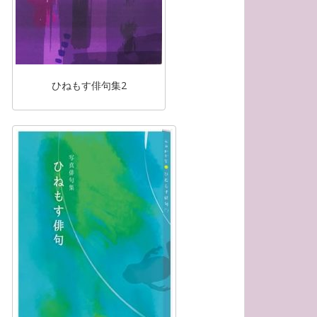
ひねもす俳句集2