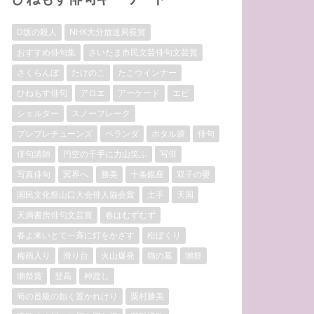
D坂の殺人
NHK大分放送局長賞
おすすめ俳句集
さいたま市民文芸俳句文芸賞
さくらんぼ
たけのこ
たこウインナー
ひねもす俳句
アロエ
アーケード
エビ
シェルター
スノーフレーク
プレプレチューンズ
ベランダ
ホタル袋
俳句
俳句講師
円空の千手に力山笑ふ
写俳
写真俳句
冥界へ
勝美
十条銀座
双子の嬰
国民文化祭山口大会俳人協会賞
土手
天国
天満書房俳句文芸賞
春はむずむず
春よ来いとて一斉に灯をかざす
松ぼくり
梅雨入り
滑り台
火山爆発
猫の墓
獺祭
獺祭賞
登高
神渡し
筍の首級の如く置かれけり
粟村勝美