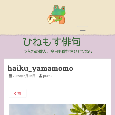
TOGGLE NAVIGAT
haiku_yamamomo
2025年6月26日
pure2
前