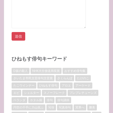
ひねもす俳句キーワード
D坂の殺人
NHK大分放送局長賞
おすすめ俳句集
さいたま市民文芸俳句文芸賞
さくらんぼ
たけのこ
たこウインナー
ひねもす俳句
アロエ
アーケード
エビ
シェルター
スノーフレーク
プレプレチューンズ
ベランダ
ホタル袋
俳句
俳句講師
円空の千手に力山笑ふ
写俳
写真俳句
冥界へ
勝美