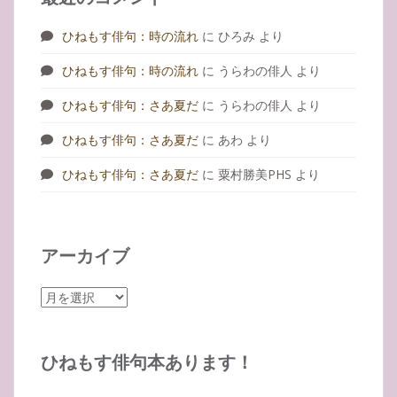
ひねもす俳句：時の流れ
に
ひろみ
より
ひねもす俳句：時の流れ
に
うらわの俳人
より
ひねもす俳句：さあ夏だ
に
うらわの俳人
より
ひねもす俳句：さあ夏だ
に
あわ
より
ひねもす俳句：さあ夏だ
に
粟村勝美PHS
より
アーカイブ
ア
ー
カ
イ
ひねもす俳句本あります！
ブ