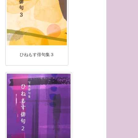
ひねもす俳句集３