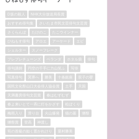
D坂の殺人
NHK大分放送局長賞
おすすめ俳句集
さいたま市民文芸俳句文芸賞
さくらんぼ
たけのこ
たこウインナー
ひねもす俳句
アロエ
アーケード
エビ
シェルター
スノーフレーク
プレプレチューンズ
ベランダ
ホタル袋
俳句
俳句講師
円空の千手に力山笑ふ
写俳
写真俳句
冥界へ
勝美
十条銀座
双子の嬰
国民文化祭山口大会俳人協会賞
土手
天国
天満書房俳句文芸賞
春はむずむず
春よ来いとて一斉に灯をかざす
松ぼくり
梅雨入り
滑り台
火山爆発
猫の墓
獺祭
獺祭賞
登高
神渡し
筍の首級の如く置かれけり
粟村勝美