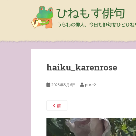
haiku_karenrose
2025年5月6日
pure2
前