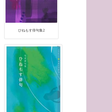
ひねもす俳句集2