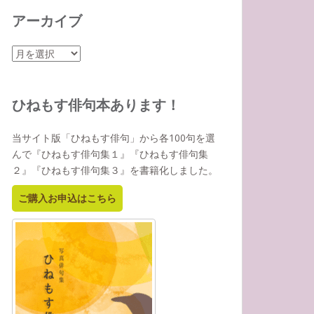
アーカイブ
ア
ー
カ
イ
ひねもす俳句本あります！
ブ
当サイト版「ひねもす俳句」から各100句を選
んで『ひねもす俳句集１』『ひねもす俳句集
２』『ひねもす俳句集３』を書籍化しました。
ご購入お申込はこちら