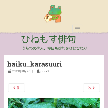
TOGGLE NAVIGAT
haiku_karasuuri
2023年8月20日
pure2
前
次