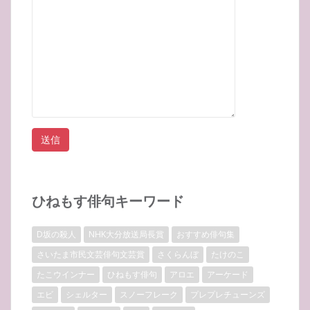
ひねもす俳句キーワード
D坂の殺人
NHK大分放送局長賞
おすすめ俳句集
さいたま市民文芸俳句文芸賞
さくらんぼ
たけのこ
たこウインナー
ひねもす俳句
アロエ
アーケード
エビ
シェルター
スノーフレーク
プレプレチューンズ