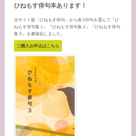
イ
ひねもす俳句本あります！
ブ
当サイト版「ひねもす俳句」から各100句を選んで『ひ
ねもす俳句集１』『ひねもす俳句集２』『ひねもす俳句
集３』を書籍化しました。
ご購入お申込はこちら