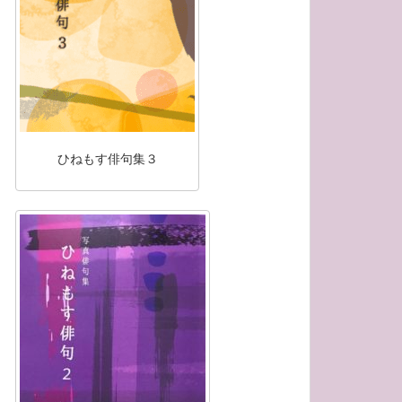
ひねもす俳句集３