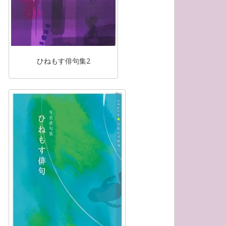
ひねもす俳句集2