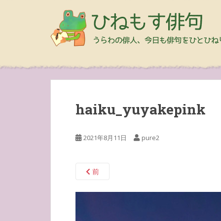
haiku_yuyakepink
2021年8月11日
pure2
前