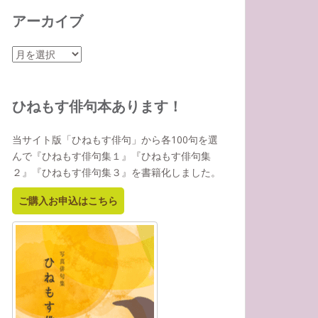
アーカイブ
ア
ー
カ
イ
ひねもす俳句本あります！
ブ
当サイト版「ひねもす俳句」から各100句を選
んで『ひねもす俳句集１』『ひねもす俳句集
２』『ひねもす俳句集３』を書籍化しました。
ご購入お申込はこちら