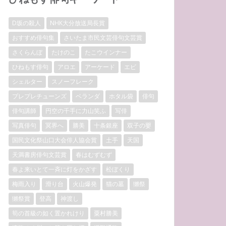
D坂の殺人
NHK大分放送局長賞
おすすめ俳句集
さいたま市民文芸俳句文芸賞
さくらんぼ
たけのこ
たこウインナー
ひねもす俳句
アロエ
アーケード
エビ
シェルター
スノーフレーク
プレプレチューンズ
ベランダ
ホタル袋
俳句
俳句講師
円空の千手に力山笑ふ
写俳
写真俳句
冥界へ
勝美
十条銀座
双子の嬰
国民文化祭山口大会俳人協会賞
土手
天国
天満書房俳句文芸賞
春はむずむず
春よ来いとて一斉に灯をかざす
松ぼくり
梅雨入り
滑り台
火山爆発
猫の墓
獺祭
獺祭賞
登高
神渡し
筍の首級の如く置かれけり
粟村勝美