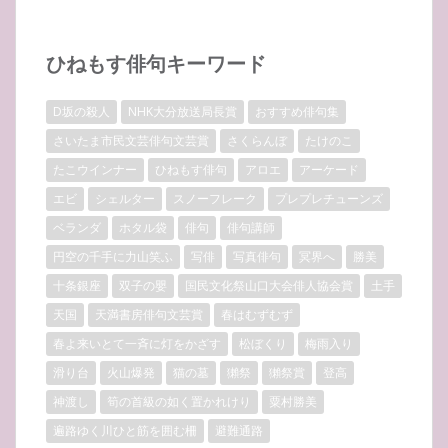
ひねもす俳句キーワード
D坂の殺人
NHK大分放送局長賞
おすすめ俳句集
さいたま市民文芸俳句文芸賞
さくらんぼ
たけのこ
たこウインナー
ひねもす俳句
アロエ
アーケード
エビ
シェルター
スノーフレーク
プレプレチューンズ
ベランダ
ホタル袋
俳句
俳句講師
円空の千手に力山笑ふ
写俳
写真俳句
冥界へ
勝美
十条銀座
双子の嬰
国民文化祭山口大会俳人協会賞
土手
天国
天満書房俳句文芸賞
春はむずむず
春よ来いとて一斉に灯をかざす
松ぼくり
梅雨入り
滑り台
火山爆発
猫の墓
獺祭
獺祭賞
登高
神渡し
筍の首級の如く置かれけり
粟村勝美
遍路ゆく川ひと筋を囲む柵
避難通路