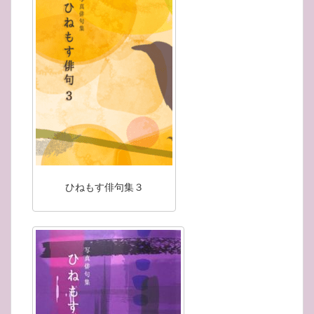
ひねもす俳句集３