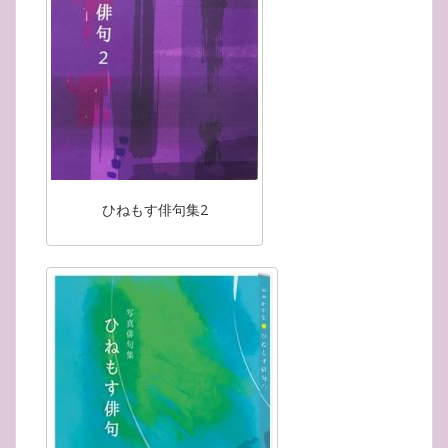
ひねもす俳句集2