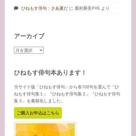
ひねもす俳句：さあ夏だ
に
粟村勝美PHS
より
アーカイブ
ア
ー
カ
イ
ひねもす俳句本あります！
ブ
当サイト版「ひねもす俳句」から各100句を選んで『ひ
ねもす俳句集１』『ひねもす俳句集２』『ひねもす俳句
集３』を書籍化しました。
ご購入お申込はこちら