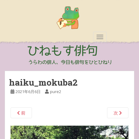
TOGGLE NAVIGAT
haiku_mokuba2
2021年6月6日
pure2
前
次