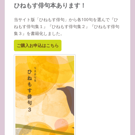
イ
ひねもす俳句本あります！
ブ
当サイト版「ひねもす俳句」から各100句を選んで『ひ
ねもす俳句集１』『ひねもす俳句集２』『ひねもす俳句
集３』を書籍化しました。
ご購入お申込はこちら