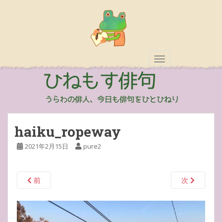
TOGGLE NAVIGAT
haiku_ropeway
2021年2月15日
pure2
前
次