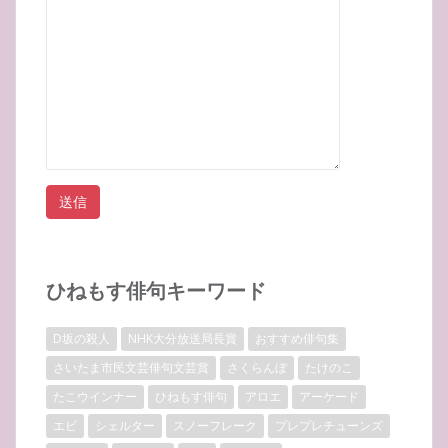
ひねもす俳句キーワード
D坂の殺人
NHK大分放送局長賞
おすすめ俳句集
さいたま市民文芸俳句文芸賞
さくらんぼ
たけのこ
たこウインナー
ひねもす俳句
アロエ
アーケード
エビ
シェルター
スノーフレーク
プレプレチューンズ