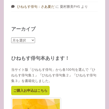
ひねもす俳句：さあ夏だ
に
粟村勝美PHS
より
アーカイブ
ア
ー
カ
イ
ひねもす俳句本あります！
ブ
当サイト版「ひねもす俳句」から各100句を選んで『ひ
ねもす俳句集１』『ひねもす俳句集２』『ひねもす俳句
集３』を書籍化しました。
ご購入お申込はこちら