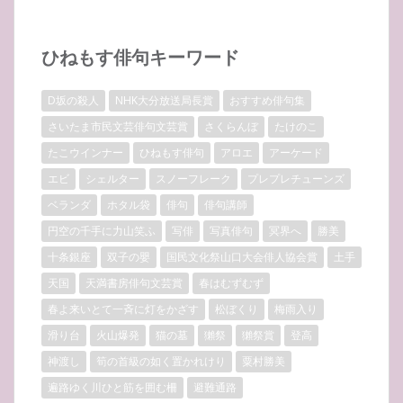
ひねもす俳句キーワード
D坂の殺人
NHK大分放送局長賞
おすすめ俳句集
さいたま市民文芸俳句文芸賞
さくらんぼ
たけのこ
たこウインナー
ひねもす俳句
アロエ
アーケード
エビ
シェルター
スノーフレーク
プレプレチューンズ
ベランダ
ホタル袋
俳句
俳句講師
円空の千手に力山笑ふ
写俳
写真俳句
冥界へ
勝美
十条銀座
双子の嬰
国民文化祭山口大会俳人協会賞
土手
天国
天満書房俳句文芸賞
春はむずむず
春よ来いとて一斉に灯をかざす
松ぼくり
梅雨入り
滑り台
火山爆発
猫の墓
獺祭
獺祭賞
登高
神渡し
筍の首級の如く置かれけり
粟村勝美
遍路ゆく川ひと筋を囲む柵
避難通路