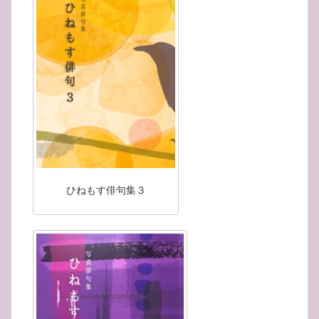
ひねもす俳句集３