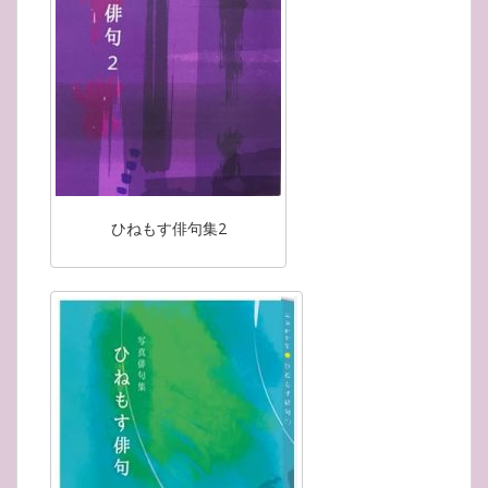
ひねもす俳句集2