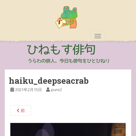
TOGGLE NAVIGAT
haiku_deepseacrab
2021年2月15日
pure2
前